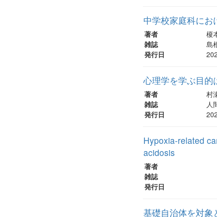
中学校家庭科にお
著者
榎本
雑誌
島根
発行日
20
心理学を学ぶ目的
著者
村
雑誌
人間
発行日
20
Hypoxia-related ca
acidosis
著者
雑誌
発行日
基礎自治体を対象