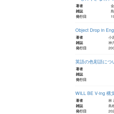
著者
金
雑誌
島
発行日
1
Object Drop in En
著者
小
雑誌
神戸
発行日
20
英語の色彩語につ
著者
雑誌
発行日
WILL BE V-in
著者
林
雑誌
島根
発行日
20