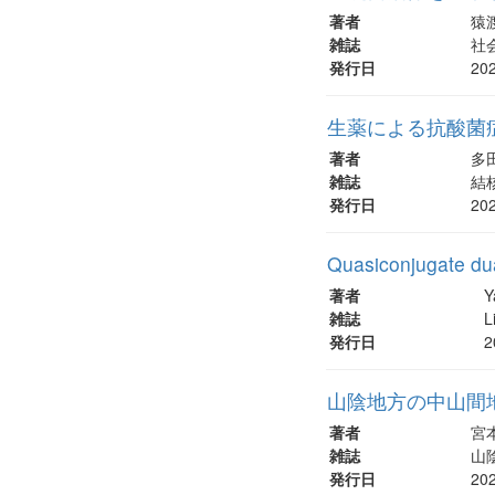
著者
猿渡
雑誌
社会
発行日
20
生薬による抗酸菌症
著者
多田
雑誌
結核
発行日
20
Quasiconjugate du
著者
Y
雑誌
L
発行日
2
山陰地方の中山間
著者
宮
雑誌
山陰
発行日
20