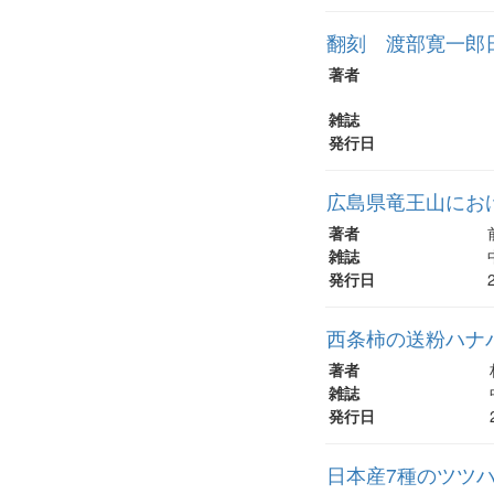
翻刻 渡部寛一郎日
著者
雑誌
発行日
広島県竜王山にお
著者
雑誌
発行日
西条柿の送粉ハナ
著者
雑誌
発行日
日本産7種のツツ