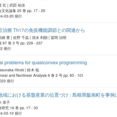
 壮 | 武田 祐佳
文化論集 20 巻 pp. 17 - 25
24-03-20 発行
治療 Th17の免疫機能調節との関連から
納 豊 | 佐野 千晶 | 清水 利朗 | 冨岡 治明
 97 巻 3 号 pp. 229 - 237
22 発行
al problems for quasiconvex programming
asunaka Hiroki | 鈴木 聡
inear and Nonlinear Analysis 9 巻 2 号 pp. 83 - 101
023 発行
地域における基盤産業の位置づけ : 島根県飯南町を事例
本 恭子
研究 16 巻 pp. 17 - 33
24-03-10 発行