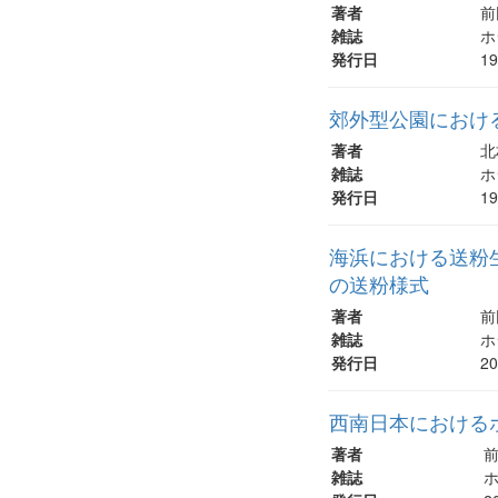
著者
前
雑誌
ホ
発行日
1
郊外型公園におけ
著者
北
雑誌
ホ
発行日
1
海浜における送粉
の送粉様式
著者
前
雑誌
ホ
発行日
2
西南日本における
著者
前
雑誌
ホ