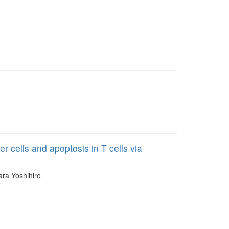
 cells and apoptosis in T cells via
a Yoshihiro