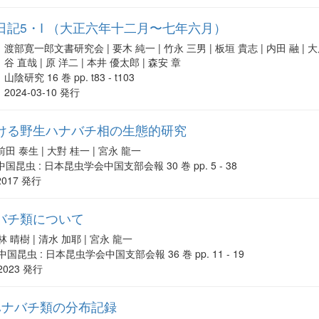
記5・I （大正六年十二月〜七年六月）
渡部寛一郎文書研究会 | 要木 純一 | 竹永 三男 | 板垣 貴志 | 内田 融 | 大原
谷 直哉 | 原 洋二 | 本井 優太郎 | 森安 章
山陰研究 16 巻 pp. t83 - t103
2024-03-10 発行
ける野生ハナバチ相の生態的研究
前田 泰生 | 大對 桂一 | 宮永 龍一
中国昆虫 : 日本昆虫学会中国支部会報 30 巻 pp. 5 - 38
2017 発行
バチ類について
林 晴樹 | 清水 加耶 | 宮永 龍一
中国昆虫 : 日本昆虫学会中国支部会報 36 巻 pp. 11 - 19
2023 発行
ハナバチ類の分布記録