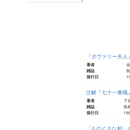
『ボヴァリー夫人
著者
金
雑誌
島
発行日
1
注解『七十一番職人
著者
下
雑誌
島根
発行日
19
「ものぐさな村」