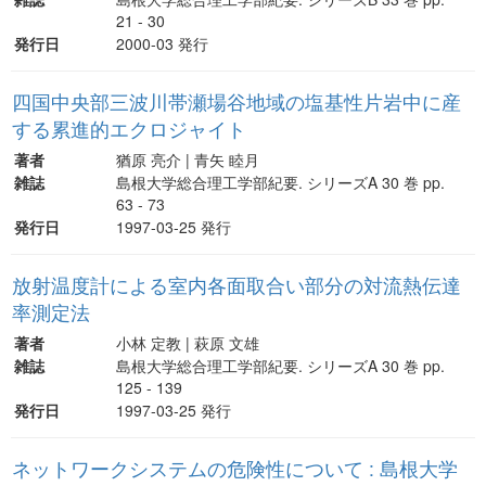
21 - 30
発行日
2000-03 発行
四国中央部三波川帯瀬場谷地域の塩基性片岩中に産
する累進的エクロジャイト
著者
猶原 亮介 | 青矢 睦月
雑誌
島根大学総合理工学部紀要. シリーズA 30 巻 pp.
63 - 73
発行日
1997-03-25 発行
放射温度計による室内各面取合い部分の対流熱伝達
率測定法
著者
小林 定教 | 萩原 文雄
雑誌
島根大学総合理工学部紀要. シリーズA 30 巻 pp.
125 - 139
発行日
1997-03-25 発行
ネットワークシステムの危険性について : 島根大学