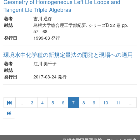
Geometry of Homogeneous Left Lie Loops and
Tangent Lie Triple Algebras
著者
吉川 通彦
雑誌
島根大学総合理工学部紀要. シリーズB 32 巻 pp.
57 - 68
発行日
1999-03 発行
環境水中化学種の新規定量法の開発と現場への適用
著者
江川 美千子
雑誌
発行日
2017-03-24 発行
...
3
4
5
6
7
8
9
10
11
...
島根大学附属図書館 コンテンツ担当