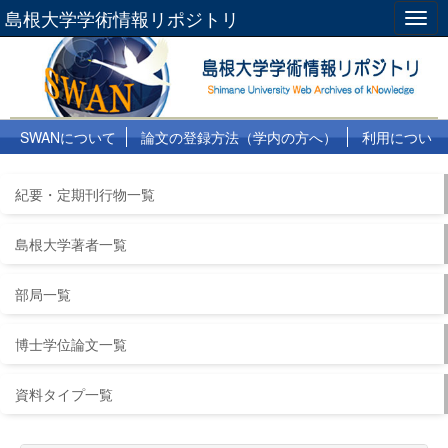
島根大学学術情報リポジトリ
Togg
navig
SWANについて
論文の登録方法（学内の方へ）
利用につい
て
よくある質問
リンク集
紀要・定期刊行物一覧
島根大学著者一覧
部局一覧
博士学位論文一覧
資料タイプ一覧