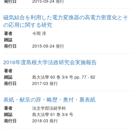
発行日
2015-09-24 発行
磁気結合を利用した電力変換器の高電力密度化とそ
の応用に関する研究
著者
今岡 淳
雑誌
発行日
2015-09-24 発行
2016年度島根大学法政研究会実施報告
著者
雑誌
島大法學 60 巻 3/4 号 pp. 77 - 82
発行日
2017-03 発行
表紙・献呈の辞・略歴・奥付・裏表紙
著者
法文学部法経学科
雑誌
島大法學 61 巻 3/4 号
発行日
2018-03 発行