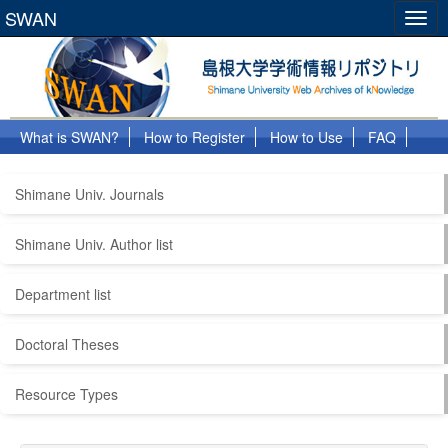
SWAN
Togg
navig
What is SWAN?
How to Register
How to Use
FAQ
Links
Shimane Univ. Journals
Shimane Univ. Author list
Department list
Doctoral Theses
Resource Types