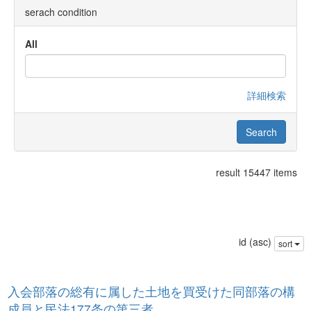
serach condition
All
詳細検索
result 15447 items
id (asc)
sort
入会部落の総有に属した土地を買受けた同部落の構
成員と民法177条の第三者