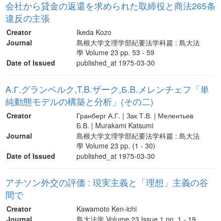
会社から貸金の返還を求められた取締役と商法265条
違反の主張
Creator
Ikeda Kozo
Journal
島根大学文理学部紀要法学科篇 : 島大法
學 Volume 23 pp. 53 - 59
Date of Issued
published_at 1975-03-30
A.Г.グランベルク,T.B.ザーク,Б.B.メレンチェフ「単
純動態モデルの構築と分析」(その二)
Creator
Гранберг А.Г. | Зак Т.В. | Мелентьев
Б.В. | Murakami Katsumi
Journal
島根大学文理学部紀要法学科篇 : 島大法
學 Volume 23 pp. (1 - 30)
Date of Issued
published_at 1975-03-30
アチソン外交の評価 : 現実主義と「理想」主義の谷
間で
Creator
Kawamoto Ken-ichi
Journal
島大法学 Volume 23 Issue 1 pp. 1 - 19