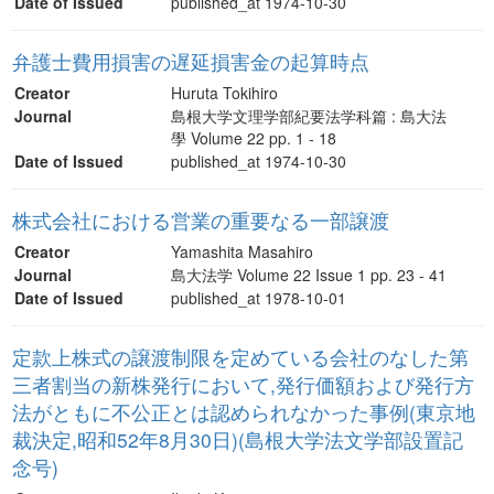
Date of Issued
published_at 1974-10-30
弁護士費用損害の遅延損害金の起算時点
Creator
Huruta Tokihiro
Journal
島根大学文理学部紀要法学科篇 : 島大法
學 Volume 22 pp. 1 - 18
Date of Issued
published_at 1974-10-30
株式会社における営業の重要なる一部譲渡
Creator
Yamashita Masahiro
Journal
島大法学 Volume 22 Issue 1 pp. 23 - 41
Date of Issued
published_at 1978-10-01
定款上株式の譲渡制限を定めている会社のなした第
三者割当の新株発行において,発行価額および発行方
法がともに不公正とは認められなかった事例(東京地
裁決定,昭和52年8月30日)(島根大学法文学部設置記
念号)