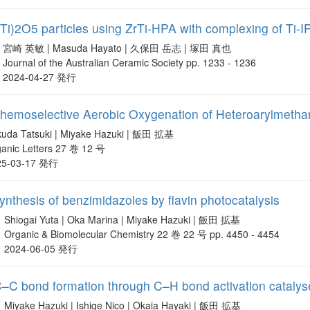
,Ti)2O5 particles using ZrTi-HPA with complexing of Ti-
宮崎 英敏 | Masuda Hayato | 久保田 岳志 | 塚田 真也
Journal of the Australian Ceramic Society pp. 1233 - 1236
2024-04-27 発行
Chemoselective Aerobic Oxygenation of Heteroarylmetha
uda Tatsuki | Miyake Hazuki | 飯田 拡基
anic Letters 27 巻 12 号
25-03-17 発行
ynthesis of benzimidazoles by flavin photocatalysis
Shiogai Yuta | Oka Marina | Miyake Hazuki | 飯田 拡基
Organic & Biomolecular Chemistry 22 巻 22 号 pp. 4450 - 4454
2024-06-05 発行
C–C bond formation through C–H bond activation catalyse
Miyake Hazuki | Ishige Nico | Okaia Hayaki | 飯田 拡基