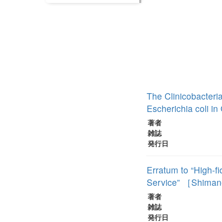
The Clinicobacteria
Escherichia coli i
著者
雑誌
発行日
Erratum to “High-f
Service” ［Shimane
著者
雑誌
発行日