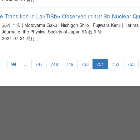
 Transition in La3TiSb5 Observed in 121Sb Nuclear Q
真砂 全宏 | Motoyama Gaku | Nishigori Shijo | Fujiwara Kenji | Harima
Journal of the Physical Society of Japan 93 巻 9 号
2024-07-31 発行
...
747
748
749
750
751
752
753