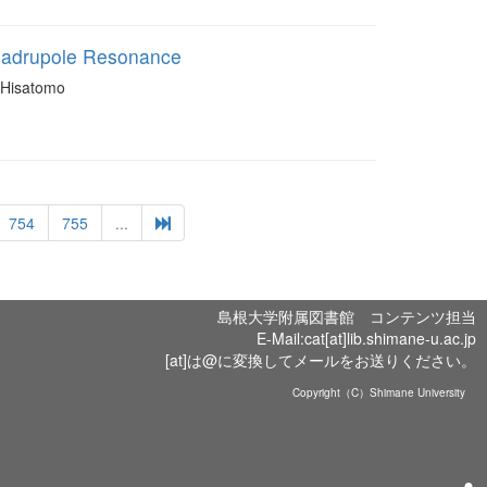
uadrupole Resonance
 Hisatomo
754
755
...
島根大学附属図書館 コンテンツ担当
E-Mail:cat[at]lib.shimane-u.ac.jp
[at]は@に変換してメールをお送りください。
Copyright（C）Shimane University