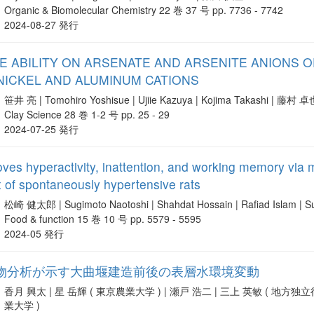
Organic & Biomolecular Chemistry 22 巻 37 号 pp. 7736 - 7742
2024-08-27 発行
 ABILITY ON ARSENATE AND ARSENITE ANIONS 
NICKEL AND ALUMINUM CATIONS
笹井 亮 | Tomohiro Yoshisue | Ujiie Kazuya | Kojima Takashi | 藤村 
Clay Science 28 巻 1-2 号 pp. 25 - 29
2024-07-25 発行
es hyperactivity, inattention, and working memory via m
ex of spontaneously hypertensive rats
松崎 健太郎 | Sugimoto Naotoshi | Shahdat Hossain | Rafiad Islam 
Food & function 15 巻 10 号 pp. 5579 - 5595
2024-05 発行
物分析が示す大曲堰建造前後の表層水環境変動
香月 興太 | 星 岳輝 ( 東京農業大学 ) | 瀬戸 浩二 | 三上 英敏 ( 地
業大学 )