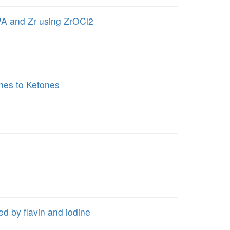
IPA and Zr using ZrOCl2
nes to Ketones
d by flavin and iodine