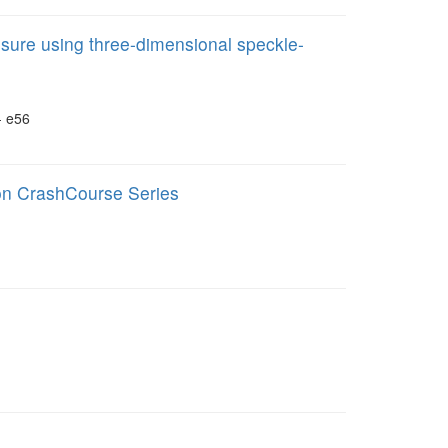
essure using three-dimensional speckle-
- e56
tion CrashCourse Series