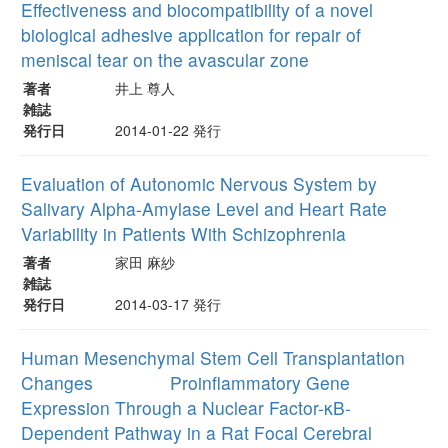
Effectiveness and biocompatibility of a novel
biological adhesive application for repair of
meniscal tear on the avascular zone
著者
井上 尊人
雑誌
発行日
2014-01-22 発行
Evaluation of Autonomic Nervous System by
Salivary Alpha-Amylase Level and Heart Rate
Variability in Patients With Schizophrenia
著者
家田 麻紗
雑誌
発行日
2014-03-17 発行
Human Mesenchymal Stem Cell Transplantation
Changes Proinflammatory Gene
Expression Through a Nuclear Factor-κB-
Dependent Pathway in a Rat Focal Cerebral