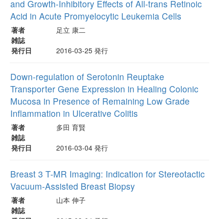
and Growth-Inhibitory Effects of All-trans Retinoic
Acid in Acute Promyelocytic Leukemia Cells
著者
足立 康二
雑誌
発行日
2016-03-25 発行
Down-regulation of Serotonin Reuptake
Transporter Gene Expression in Healing Colonic
Mucosa in Presence of Remaining Low Grade
Inflammation in Ulcerative Colitis
著者
多田 育賢
雑誌
発行日
2016-03-04 発行
Breast 3 T-MR Imaging: Indication for Stereotactic
Vacuum-Assisted Breast Biopsy
著者
山本 伸子
雑誌