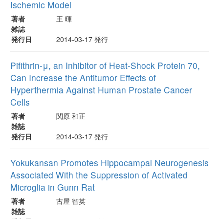
Ischemic Model
著者
王 暉
雑誌
発行日
2014-03-17 発行
Pifithrin-μ, an Inhibitor of Heat-Shock Protein 70,
Can Increase the Antitumor Effects of
Hyperthermia Against Human Prostate Cancer
Cells
著者
関原 和正
雑誌
発行日
2014-03-17 発行
Yokukansan Promotes Hippocampal Neurogenesis
Associated With the Suppression of Activated
Microglia in Gunn Rat
著者
古屋 智英
雑誌