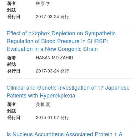
著者
榊原 学
雑誌
発行日
2017-03-24 発行
Effect of p22phox Depletion on Sympathetic
Regulation of Blood Pressure in SHRSP:
Evaluation in a New Congenic Strain
著者
HASAN MD ZAHID
雑誌
発行日
2017-03-24 発行
Clinical and Genetic Investigation of 17 Japanese
Patients with Hyperekplexia
著者
美根 潤
雑誌
発行日
2015-01-07 発行
Is Nucleus Accumbens-Associated Protein 1 A