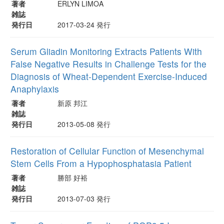
著者
ERLYN LIMOA
雑誌
発行日
2017-03-24 発行
Serum Gliadin Monitoring Extracts Patients With
False Negative Results in Challenge Tests for the
Diagnosis of Wheat-Dependent Exercise-Induced
Anaphylaxis
著者
新原 邦江
雑誌
発行日
2013-05-08 発行
Restoration of Cellular Function of Mesenchymal
Stem Cells From a Hypophosphatasia Patient
著者
勝部 好裕
雑誌
発行日
2013-07-03 発行