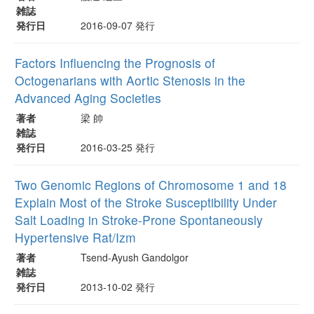
雑誌
発行日
2016-09-07 発行
Factors Influencing the Prognosis of
Octogenarians with Aortic Stenosis in the
Advanced Aging Societies
著者
梁 帥
雑誌
発行日
2016-03-25 発行
Two Genomic Regions of Chromosome 1 and 18
Explain Most of the Stroke Susceptibility Under
Salt Loading in Stroke-Prone Spontaneously
Hypertensive Rat/Izm
著者
Tsend-Ayush Gandolgor
雑誌
発行日
2013-10-02 発行