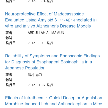
発行日
2015-03-04 発行
Neuroprotective Effect of Madecassoside
Evaluated Using Amyloid β_<1-42>-mediated in
vitro and in vivo Alzheimer’s Disease Models
著者
ABDULLAH AL MAMUN
雑誌
発行日
2015-03-16 発行
Reliability of Symptoms and Endoscopic Findings
for Diagnosis of Esophageal Eosinophilia in a
Japanese Population
著者
清村 志乃
雑誌
発行日
2015-01-07 発行
Effects of Intrathecal κ-Opioid Receptor Agonist on
Morphine-Induced Itch and Antinociception in Mice