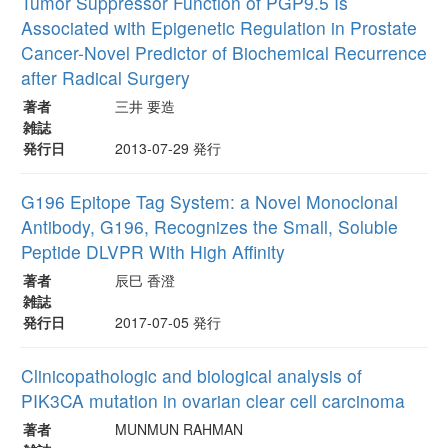
Tumor Suppressor Function of PGP9.5 Is
Associated with Epigenetic Regulation in Prostate
Cancer-Novel Predictor of Biochemical Recurrence
after Radical Surgery
著者
三井 要造
雑誌
発行日
2013-07-29 発行
G196 Epitope Tag System: a Novel Monoclonal
Antibody, G196, Recognizes the Small, Soluble
Peptide DLVPR With High Affinity
著者
辰巳 香澄
雑誌
発行日
2017-07-05 発行
Clinicopathologic and biological analysis of
PIK3CA mutation in ovarian clear cell carcinoma
著者
MUNMUN RAHMAN