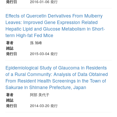
発行日
2016-01-06 発行
Effects of Quercetin Derivatives From Mulberry
Leaves: Improved Gene Expression Related
Hepatic Lipid and Glucose Metabolism in Short-
term High-fat Fed Mice
著者
孫 旭峰
雑誌
発行日
2015-03-04 発行
Epidemiological Study of Glaucoma in Residents
of a Rural Community: Analysis of Data Obtained
From Resident Health Screenings in the Town of
Sakurae in Shimane Prefecture, Japan
著者
阿部 美代子
雑誌
発行日
2014-03-20 発行