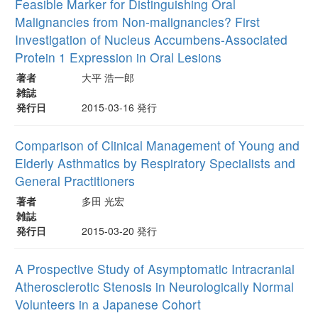
Feasible Marker for Distinguishing Oral
Malignancies from Non-malignancies? First
Investigation of Nucleus Accumbens-Associated
Protein 1 Expression in Oral Lesions
著者
大平 浩一郎
雑誌
発行日
2015-03-16 発行
Comparison of Clinical Management of Young and
Elderly Asthmatics by Respiratory Specialists and
General Practitioners
著者
多田 光宏
雑誌
発行日
2015-03-20 発行
A Prospective Study of Asymptomatic Intracranial
Atherosclerotic Stenosis in Neurologically Normal
Volunteers in a Japanese Cohort