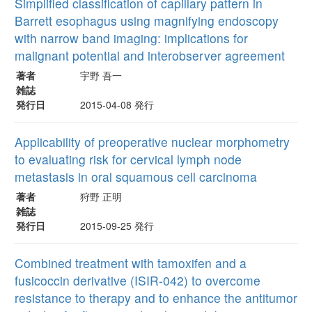
Simplified classification of capillary pattern in
Barrett esophagus using magnifying endoscopy
with narrow band imaging: implications for
malignant potential and interobserver agreement
著者
宇野 吾一
雑誌
発行日
2015-04-08 発行
Applicability of preoperative nuclear morphometry
to evaluating risk for cervical lymph node
metastasis in oral squamous cell carcinoma
著者
狩野 正明
雑誌
発行日
2015-09-25 発行
Combined treatment with tamoxifen and a
fusicoccin derivative (ISIR-042) to overcome
resistance to therapy and to enhance the antitumor