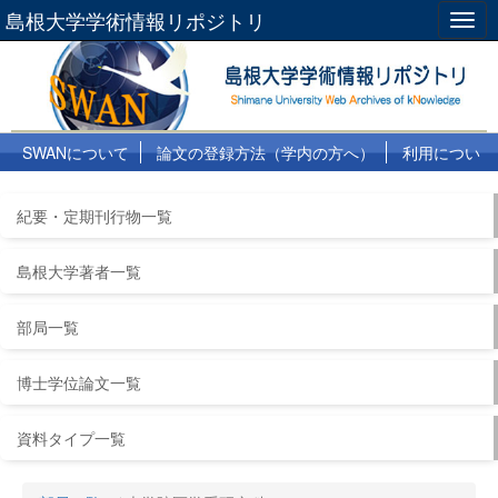
島根大学学術情報リポジトリ
Togg
navig
SWANについて
論文の登録方法（学内の方へ）
利用につい
て
よくある質問
リンク集
紀要・定期刊行物一覧
島根大学著者一覧
部局一覧
博士学位論文一覧
資料タイプ一覧