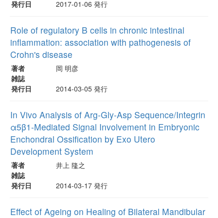
発行日
2017-01-06 発行
Role of regulatory B cells in chronic intestinal
inflammation: association with pathogenesis of
Crohn's disease
著者
岡 明彦
雑誌
発行日
2014-03-05 発行
In Vivo Analysis of Arg-Gly-Asp Sequence/Integrin
α5β1-Mediated Signal Involvement in Embryonic
Enchondral Ossification by Exo Utero
Development System
著者
井上 隆之
雑誌
発行日
2014-03-17 発行
Effect of Ageing on Healing of Bilateral Mandibular