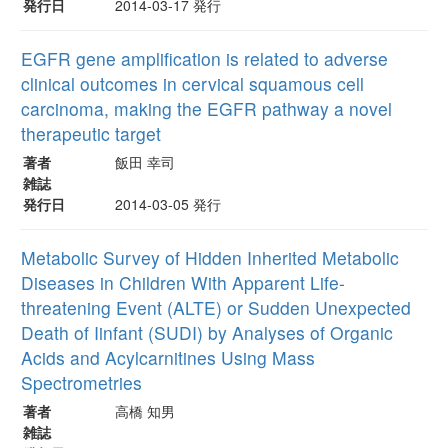
発行日
2014-03-17 発行
EGFR gene amplification is related to adverse
clinical outcomes in cervical squamous cell
carcinoma, making the EGFR pathway a novel
therapeutic target
著者
飯田 幸司
雑誌
発行日
2014-03-05 発行
Metabolic Survey of Hidden Inherited Metabolic
Diseases in Children With Apparent Life-
threatening Event (ALTE) or Sudden Unexpected
Death of Iinfant (SUDI) by Analyses of Organic
Acids and Acylcarnitines Using Mass
Spectrometries
著者
高橋 知男
雑誌