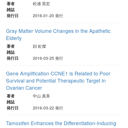
著者
松浦 晃宏
雑誌
発行日
2016-01-20 発行
Gray Matter Volume Changes in the Apathetic
Elderly
著者
顔 虹傑
雑誌
発行日
2016-03-25 発行
Gene Amplification CCNE1 is Related to Poor
Survival and Potential Therapeutic Target in
Ovarian Cancer
著者
中山 真美
雑誌
発行日
2016-03-22 発行
Tamoxifen Enhances the Differentiation-Inducing