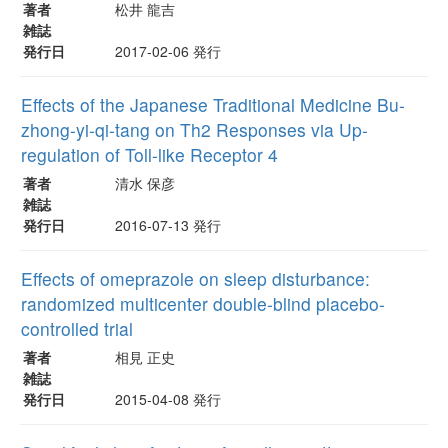
著者
松井 龍吉
雑誌
発行日
2017-02-06 発行
Effects of the Japanese Traditional Medicine Bu-
zhong-yi-qi-tang on Th2 Responses via Up-
regulation of Toll-like Receptor 4
著者
清水 保彦
雑誌
発行日
2016-07-13 発行
Effects of omeprazole on sleep disturbance:
randomized multicenter double-blind placebo-
controlled trial
著者
相見 正史
雑誌
発行日
2015-04-08 発行