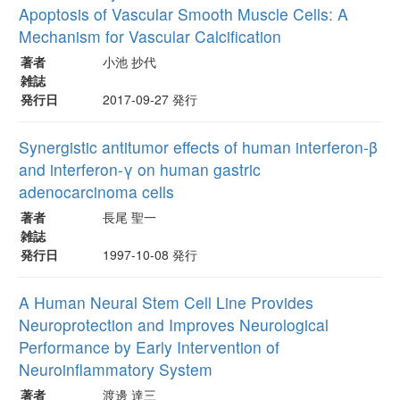
Apoptosis of Vascular Smooth Muscle Cells: A
Mechanism for Vascular Calcification
著者
小池 抄代
雑誌
発行日
2017-09-27 発行
Synergistic antitumor effects of human interferon-β
and interferon-γ on human gastric
adenocarcinoma cells
著者
長尾 聖一
雑誌
発行日
1997-10-08 発行
A Human Neural Stem Cell Line Provides
Neuroprotection and Improves Neurological
Performance by Early Intervention of
Neuroinflammatory System
著者
渡邊 達三