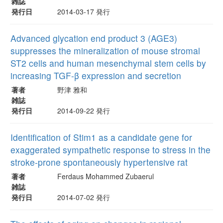
雑誌
発行日
2014-03-17 発行
Advanced glycation end product 3 (AGE3)
suppresses the mineralization of mouse stromal
ST2 cells and human mesenchymal stem cells by
increasing TGF-β expression and secretion
著者
野津 雅和
雑誌
発行日
2014-09-22 発行
Identification of Stim1 as a candidate gene for
exaggerated sympathetic response to stress in the
stroke-prone spontaneously hypertensive rat
著者
Ferdaus Mohammed Zubaerul
雑誌
発行日
2014-07-02 発行