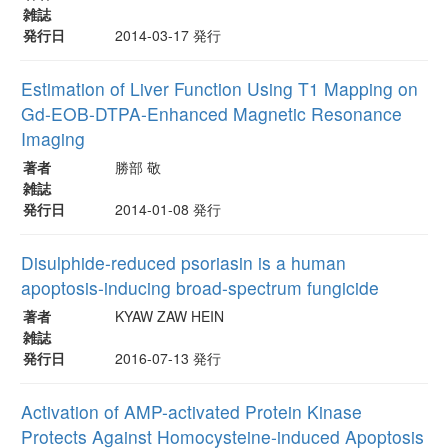
雑誌
発行日
2014-03-17 発行
Estimation of Liver Function Using T1 Mapping on
Gd-EOB-DTPA-Enhanced Magnetic Resonance
Imaging
著者
勝部 敬
雑誌
発行日
2014-01-08 発行
Disulphide-reduced psoriasin is a human
apoptosis-inducing broad-spectrum fungicide
著者
KYAW ZAW HEIN
雑誌
発行日
2016-07-13 発行
Activation of AMP-activated Protein Kinase
Protects Against Homocysteine-induced Apoptosis