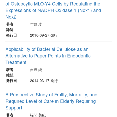
of Osteocytic MLO-Y4 Cells by Regulating the
Expressions of NADPH Oxidase 1 (Nox1) and
Nox2
著者
竹野 歩
雑誌
発行日
2016-09-27 発行
Applicability of Bacterial Cellulose as an
Alternative to Paper Points in Endodontic
Treatment
著者
吉野 綾
雑誌
発行日
2014-03-17 発行
A Prospective Study of Frailty, Mortality, and
Required Level of Care in Elderly Requiring
Support
著者
福間 美紀