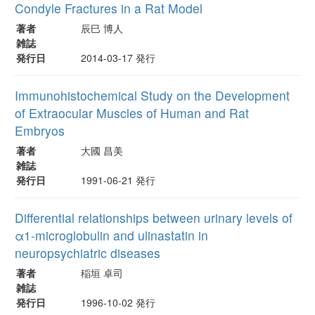
Condyle Fractures in a Rat Model
著者
辰巳 博人
雑誌
発行日
2014-03-17 発行
Immunohistochemical Study on the Development
of Extraocular Muscles of Human and Rat
Embryos
著者
大國 昌美
雑誌
発行日
1991-06-21 発行
Differential relationships between urinary levels of
α1-microglobulin and ulinastatin in
neuropsychiatric diseases
著者
稲垣 卓司
雑誌
発行日
1996-10-02 発行