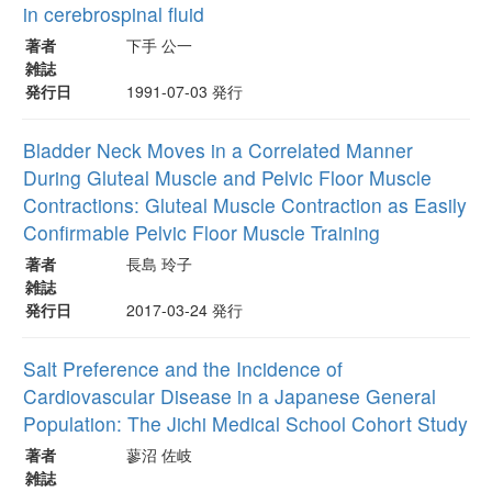
in cerebrospinal fluid
著者
下手 公一
雑誌
発行日
1991-07-03 発行
Bladder Neck Moves in a Correlated Manner
During Gluteal Muscle and Pelvic Floor Muscle
Contractions: Gluteal Muscle Contraction as Easily
Confirmable Pelvic Floor Muscle Training
著者
長島 玲子
雑誌
発行日
2017-03-24 発行
Salt Preference and the Incidence of
Cardiovascular Disease in a Japanese General
Population: The Jichi Medical School Cohort Study
著者
蓼沼 佐岐
雑誌