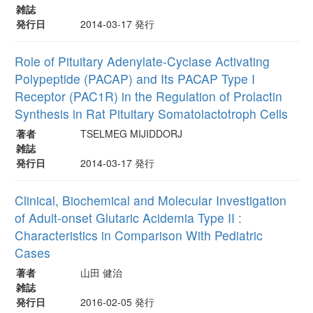
雑誌
発行日
2014-03-17 発行
Role of Pituitary Adenylate-Cyclase Activating
Polypeptide (PACAP) and Its PACAP Type I
Receptor (PAC1R) in the Regulation of Prolactin
Synthesis in Rat Pituitary Somatolactotroph Cells
著者
TSELMEG MIJIDDORJ
雑誌
発行日
2014-03-17 発行
Clinical, Biochemical and Molecular Investigation
of Adult-onset Glutaric Acidemia Type II :
Characteristics in Comparison With Pediatric
Cases
著者
山田 健治
雑誌
発行日
2016-02-05 発行