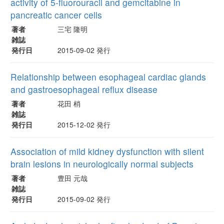
activity of 5-fluorouracil and gemcitabine in
pancreatic cancer cells
著者
三宅 隆明
雑誌
発行日
2015-09-02 発行
Relationship between esophageal cardiac glands
and gastroesophageal reflux disease
著者
花田 梢
雑誌
発行日
2015-12-02 発行
Association of mild kidney dysfunction with silent
brain lesions in neurologically normal subjects
著者
豊田 元哉
雑誌
発行日
2015-09-02 発行