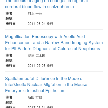
The effects of aging on changes in regional
cerebral blood flow in schizophrenia
著者
河上 一公
雑誌
発行日
2014-06-04 発行
Magnification Endoscopy with Acetic Acid
Enhancement and a Narrow-Band Imaging System
for Pit Pattern Diagnosis of Colorectal Neoplasms
著者
柴垣 広太郎
雑誌
発行日
2014-09-03 発行
Spatiotemporal Difference in the Mode of
Interkinetic Nuclear Migration in the Mouse
Embryonic Intestinal Epithelium
著者
新田 哲哉
雑誌
発行日
2017-03-24 発行