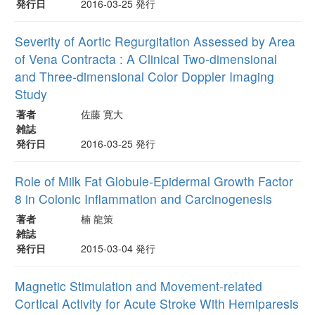
発行日
2016-03-25 発行
Severity of Aortic Regurgitation Assessed by Area
of Vena Contracta : A Clinical Two-dimensional
and Three-dimensional Color Doppler Imaging
Study
著者
佐藤 寛大
雑誌
発行日
2016-03-25 発行
Role of Milk Fat Globule-Epidermal Growth Factor
8 in Colonic Inflammation and Carcinogenesis
著者
楠 龍策
雑誌
発行日
2015-03-04 発行
Magnetic Stimulation and Movement-related
Cortical Activity for Acute Stroke With Hemiparesis