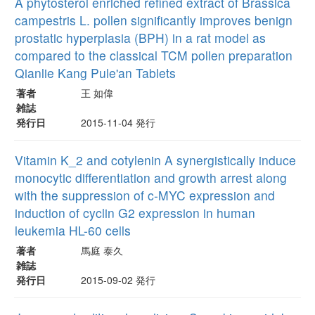
A phytosterol enriched refined extract of Brassica
campestris L. pollen significantly improves benign
prostatic hyperplasia (BPH) in a rat model as
compared to the classical TCM pollen preparation
Qianlie Kang Pule'an Tablets
著者
王 如偉
雑誌
発行日
2015-11-04 発行
Vitamin K_2 and cotylenin A synergistically induce
monocytic differentiation and growth arrest along
with the suppression of c-MYC expression and
induction of cyclin G2 expression in human
leukemia HL-60 cells
著者
馬庭 泰久
雑誌
発行日
2015-09-02 発行