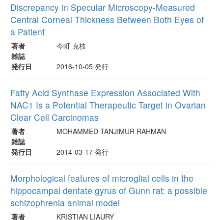
Discrepancy in Specular Microscopy-Measured
Central Corneal Thickness Between Both Eyes of
a Patient
著者
今町 克枝
雑誌
発行日
2016-10-05 発行
Fatty Acid Synthase Expression Associated With
NAC1 Is a Potential Therapeutic Target in Ovarian
Clear Cell Carcinomas
著者
MOHAMMED TANJIMUR RAHMAN
雑誌
発行日
2014-03-17 発行
Morphological features of microglial cells in the
hippocampal dentate gyrus of Gunn rat: a possible
schizophrenia animal model
著者
KRISTIAN LIAURY