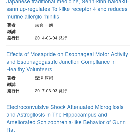
Japanese traditional medicine, Senn-kinn-naidaku-
sann up-regulates Toll-like receptor 4 and reduces
murine allergic rhinitis
著者
森倉 一朗
雑誌
発行日
2014-06-04 発行
Effects of Mosapride on Esophageal Motor Activity
and Esophagogastric Junction Compliance in
Healthy Volunteers
著者
深澤 厚輔
雑誌
発行日
2017-03-03 発行
Electroconvulsive Shock Attenuated Microgliosis
and Astrogliosis in The Hippocampus and
Ameliorated Schizophrenia-like Behavior of Gunn
Rat