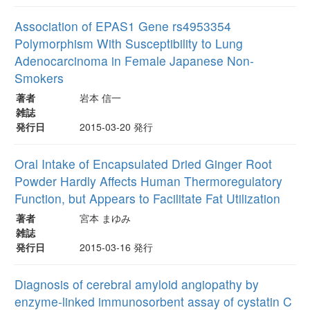
Association of EPAS1 Gene rs4953354
Polymorphism With Susceptibility to Lung
Adenocarcinoma in Female Japanese Non-
Smokers
著者
岩本 信一
雑誌
発行日
2015-03-20 発行
Oral Intake of Encapsulated Dried Ginger Root
Powder Hardly Affects Human Thermoregulatory
Function, but Appears to Facilitate Fat Utilization
著者
宮本 まゆみ
雑誌
発行日
2015-03-16 発行
Diagnosis of cerebral amyloid angiopathy by
enzyme-linked immunosorbent assay of cystatin C