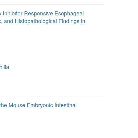
p Inhibitor-Responsive Esophageal
, and Histopathological Findings in
ilia
n the Mouse Embryonic Intestinal