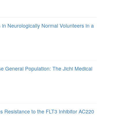
 in Neurologically Normal Volunteers in a
se General Population: The Jichi Medical
es Resistance to the FLT3 Inhibitor AC220