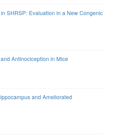
e in SHRSP: Evaluation in a New Congenic
 and Antinociception in Mice
e Hippocampus and Ameliorated