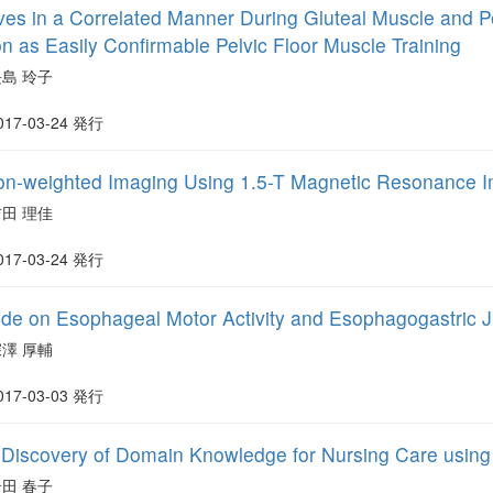
s in a Correlated Manner During Gluteal Muscle and Pel
n as Easily Confirmable Pelvic Floor Muscle Training
長島 玲子
017-03-24 発行
on-weighted Imaging Using 1.5-T Magnetic Resonance I
吉田 理佳
017-03-24 発行
ide on Esophageal Motor Activity and Esophagogastric 
深澤 厚輔
017-03-03 発行
Discovery of Domain Knowledge for Nursing Care using 
岩田 春子