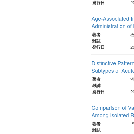
発行日
2
Age-Associated I
Administration of
著者
石
雑誌
発行日
2
Distinctive Patte
Subtypes of Acut
著者
雑誌
発行日
2
Comparison of Vas
Among Isolated R
著者
I
雑誌