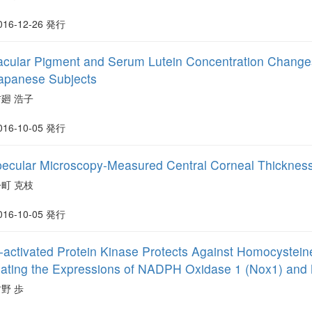
016-12-26 発行
cular Pigment and Serum Lutein Concentration Changes
apanese Subjects
吉廻 浩子
016-10-05 発行
pecular Microscopy-Measured Central Corneal Thickness
今町 克枝
016-10-05 発行
-activated Protein Kinase Protects Against Homocystei
lating the Expressions of NADPH Oxidase 1 (Nox1) and
野 歩