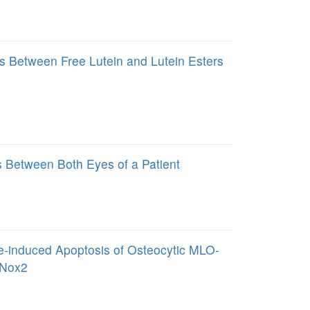
 Between Free Lutein and Lutein Esters
 Between Both Eyes of a Patient
ne-induced Apoptosis of Osteocytic MLO-
 Nox2