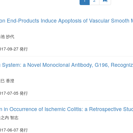
1
2
on End-Products Induce Apoptosis of Vascular Smooth M
小池 抄代
017-09-27 発行
 System: a Novel Monoclonal Antibody, G196, Recogniz
辰巳 香澄
017-07-05 発行
n in Occurrence of Ischemic Colitis: a Retrospective Stu
山之内 智志
017-06-07 発行