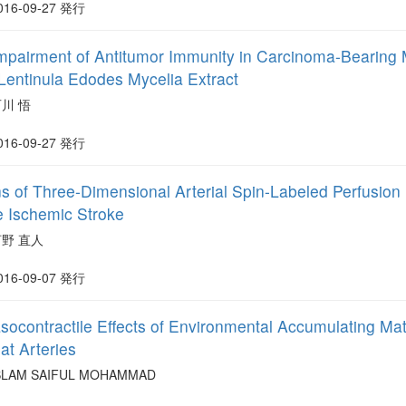
016-09-27 発行
mpairment of Antitumor Immunity in Carcinoma-Bearing 
 Lentinula Edodes Mycelia Extract
川 悟
016-09-27 発行
rns of Three-Dimensional Arterial Spin-Labeled Perfusi
e Ischemic Stroke
河野 直人
016-09-07 発行
ocontractile Effects of Environmental Accumulating Mat
at Arteries
SLAM SAIFUL MOHAMMAD