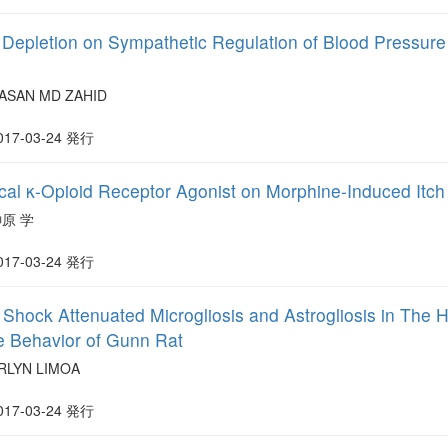
x Depletion on Sympathetic Regulation of Blood Pressur
ASAN MD ZAHID
017-03-24 発行
hecal κ-Opioid Receptor Agonist on Morphine-Induced Itch
原 学
017-03-24 発行
 Shock Attenuated Microgliosis and Astrogliosis in Th
e Behavior of Gunn Rat
RLYN LIMOA
017-03-24 発行