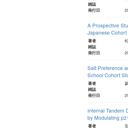
雑誌
発行日
2
A Prospective Stu
Japanese Cohort
著者
雑誌
発行日
2
Salt Preference a
School Cohort St
著者
雑誌
発行日
2
Internal Tandem D
by Modulating p2
著者