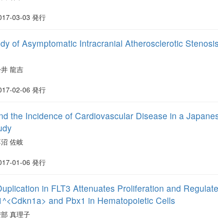
017-03-03 発行
dy of Asymptomatic Intracranial Atherosclerotic Stenosis
松井 龍吉
017-02-06 発行
nd the Incidence of Cardiovascular Disease in a Japane
udy
蓼沼 佐岐
017-01-06 発行
uplication in FLT3 Attenuates Proliferation and Regulat
1^<Cdkn1a> and Pbx1 in Hematopoietic Cells
安部 真理子