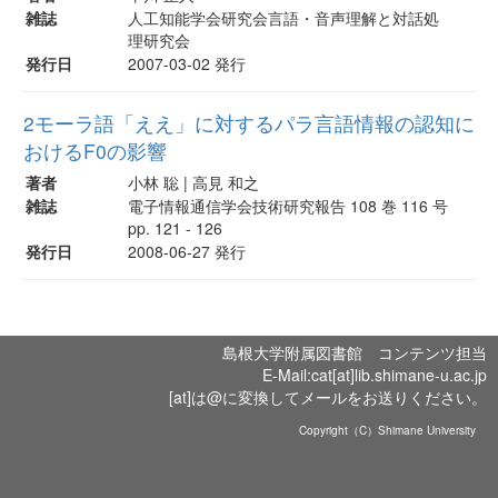
雑誌
人工知能学会研究会言語・音声理解と対話処
理研究会
発行日
2007-03-02 発行
2モーラ語「ええ」に対するパラ言語情報の認知に
おけるF0の影響
著者
小林 聡 | 高見 和之
雑誌
電子情報通信学会技術研究報告 108 巻 116 号
pp. 121 - 126
発行日
2008-06-27 発行
島根大学附属図書館 コンテンツ担当
E-Mail:cat[at]lib.shimane-u.ac.jp
[at]は@に変換してメールをお送りください。
Copyright（C）Shimane University