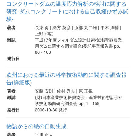
コンクリートダムの温度応力解析の検討に関する
研究-ダムコンクリートにおける自己収縮ひずみ試
験-
著者
長束 勇 | 緒方 英彦 | 服部 九二雄 | 平木 洋輔 |
上野 和広
雑誌
平成17年度フィルダム設計技術検討調査(農業
用ダムに関する調査研究)委託事業報告書 pp.
86 - 103
発行日
欧州における最近の科学技術動向に関する調査報
告(詳細版)
著者
安藤 安則 | 佐村 秀夫 | 原 正視
雑誌
(財)日本産業技術振興協会、産業技術懇話会科
学技術動向研究調査会 pp. 1 - 159
発行日
2006-10-30 発行
物語からの絵の自動生成
著者
平川 正人