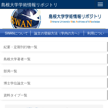
島根大学学術情報リポジトリ
Togg
navig
SWANについて
論文の登録方法（学内の方へ）
利用につい
て
よくある質問
リンク集
紀要・定期刊行物一覧
島根大学著者一覧
部局一覧
博士学位論文一覧
資料タイプ一覧