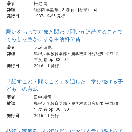
著者
松尾 壽
雑誌
経済科学論集 13 巻 pp. [巻頭1 - 4]
発行日
1987-12-25 発行
願いをもって対象と関わり問いが連続することで
くらしを豊かにする生活科学習
著者
大坂 慎也
雑誌
島根大学教育学部附属学校園研究紀要 平成27
年度 巻 pp. 83 - 84
発行日
2016-11 発行
「話すこと・聞くこと」を通した「学び続ける子
ども」の育成
著者
田中 耕司
雑誌
島根大学教育学部附属学校園研究紀要 平成26
年度 巻 pp. 30 - 30
発行日
2015-11 発行
技術・家庭科（技術分野）における学び続ける子