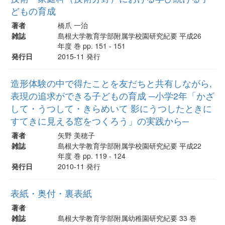
どもの育成
著者
橋爪 一治
雑誌
島根大学教育学部附属学校園研究紀要 平成26
年度 巻 pp. 151 - 151
発行日
2015-11 発行
造形体験の中で得たことを友だちと共有しながら,
表現の追求ができる子どもの育成 ─小学2年「かざ
して・うつして・きらめいて 影にうつしたときに
すてきに見える窓をつくろう」の実践から─
著者
矢野 美穂子
雑誌
島根大学教育学部附属学校園研究紀要 平成22
年度 巻 pp. 119 - 124
発行日
2010-11 発行
表紙・奥付・裏表紙
著者
雑誌
島根大学教育学部附属幼稚園研究紀要 33 巻