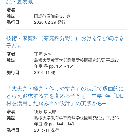
記・裏表紙
著者
雑誌
国語教育論叢 27 巻
発行日
2020-02-29 発行
技術・家庭科（家庭科分野）における学び続ける
子ども
著者
正岡 さち
雑誌
島根大学教育学部附属学校園研究紀要 平成27
年度 巻 pp. 151 - 151
発行日
2016-11 発行
「丈夫さ・軽さ・作りやすさ」の視点で多面的に
とらえ追求する力を高める子ども ─中学1年「DL
材を活用した踏み台の設計」の実践から─
著者
後藤 康太郎
雑誌
島根大学教育学部附属学校園研究紀要 平成26
年度 巻 pp. 144 - 149
発行日
2015-11 発行