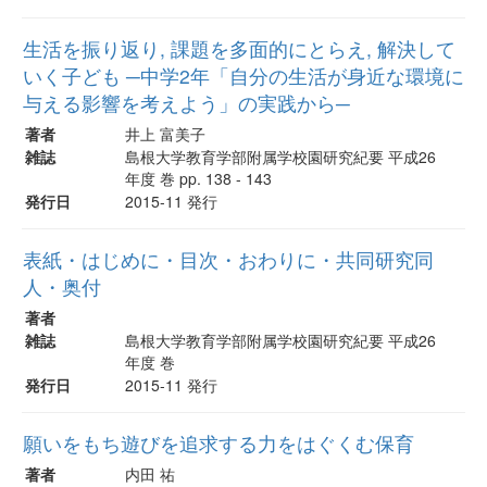
生活を振り返り, 課題を多面的にとらえ, 解決して
いく子ども ─中学2年「自分の生活が身近な環境に
与える影響を考えよう」の実践から─
著者
井上 富美子
雑誌
島根大学教育学部附属学校園研究紀要 平成26
年度 巻 pp. 138 - 143
発行日
2015-11 発行
表紙・はじめに・目次・おわりに・共同研究同
人・奥付
著者
雑誌
島根大学教育学部附属学校園研究紀要 平成26
年度 巻
発行日
2015-11 発行
願いをもち遊びを追求する力をはぐくむ保育
著者
内田 祐