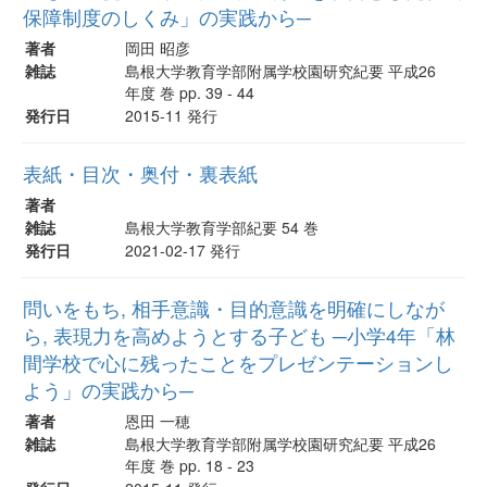
保障制度のしくみ」の実践から─
著者
岡田 昭彦
雑誌
島根大学教育学部附属学校園研究紀要 平成26
年度 巻 pp. 39 - 44
発行日
2015-11 発行
表紙・目次・奥付・裏表紙
著者
雑誌
島根大学教育学部紀要 54 巻
発行日
2021-02-17 発行
問いをもち, 相手意識・目的意識を明確にしなが
ら, 表現力を高めようとする子ども ─小学4年「林
間学校で心に残ったことをプレゼンテーションし
よう」の実践から─
著者
恩田 一穂
雑誌
島根大学教育学部附属学校園研究紀要 平成26
年度 巻 pp. 18 - 23