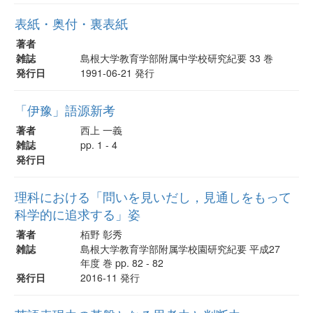
表紙・奥付・裏表紙
著者
雑誌
島根大学教育学部附属中学校研究紀要 33 巻
発行日
1991-06-21 発行
「伊豫」語源新考
著者
西上 一義
雑誌
pp. 1 - 4
発行日
理科における「問いを見いだし，見通しをもって
科学的に追求する」姿
著者
栢野 彰秀
雑誌
島根大学教育学部附属学校園研究紀要 平成27
年度 巻 pp. 82 - 82
発行日
2016-11 発行