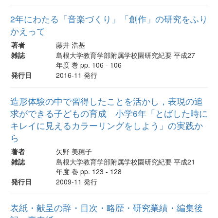
2年にわたる「音楽づくり」「創作」の研究をふり
かえって
著者
藤井 浩基
雑誌
島根大学教育学部附属学校園研究紀要 平成27
年度 巻 pp. 106 - 106
発行日
2016-11 発行
造形体験の中で習得したことを活かし，表現の追
求ができる子どもの育成 小学6年「とばした時に
キレイに見えるカラーリングをしよう」の実践か
ら
著者
矢野 美穂子
雑誌
島根大学教育学部附属学校園研究紀要 平成21
年度 巻 pp. 123 - 128
発行日
2009-11 発行
表紙・献呈の辞・目次・略歴・研究業績・編集後