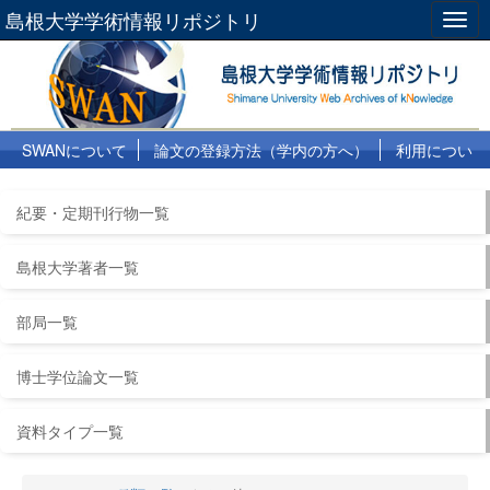
島根大学学術情報リポジトリ
Togg
navig
SWANについて
論文の登録方法（学内の方へ）
利用につい
て
よくある質問
リンク集
紀要・定期刊行物一覧
島根大学著者一覧
部局一覧
博士学位論文一覧
資料タイプ一覧