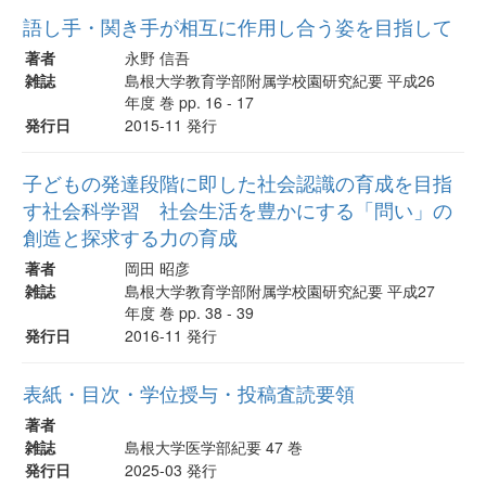
語し手・関き手が相互に作用し合う姿を目指して
著者
永野 信吾
雑誌
島根大学教育学部附属学校園研究紀要 平成26
年度 巻 pp. 16 - 17
発行日
2015-11 発行
子どもの発達段階に即した社会認識の育成を目指
す社会科学習 社会生活を豊かにする「問い」の
創造と探求する力の育成
著者
岡田 昭彦
雑誌
島根大学教育学部附属学校園研究紀要 平成27
年度 巻 pp. 38 - 39
発行日
2016-11 発行
表紙・目次・学位授与・投稿査読要領
著者
雑誌
島根大学医学部紀要 47 巻
発行日
2025-03 発行