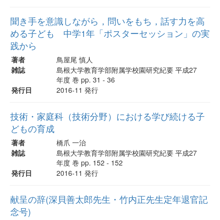
聞き手を意識しながら，問いをもち，話す力を高
める子ども 中学1年「ポスターセッション」の実
践から
著者
鳥屋尾 慎人
雑誌
島根大学教育学部附属学校園研究紀要 平成27
年度 巻 pp. 31 - 36
発行日
2016-11 発行
技術・家庭科（技術分野）における学び続ける子
どもの育成
著者
橋爪 一治
雑誌
島根大学教育学部附属学校園研究紀要 平成27
年度 巻 pp. 152 - 152
発行日
2016-11 発行
献呈の辞(深貝善太郎先生・竹内正先生定年退官記
念号)