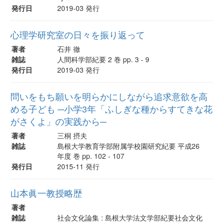
発行日
2019-03 発行
心理学研究室の日々を振り返って
著者
石井 徹
雑誌
人間科学部紀要 2 巻 pp. 3 - 9
発行日
2019-03 発行
問いをもち願いを明らかにしながら追求意欲を高
める子ども ─小学3年「ふしぎな種からすてきな花
がさくよ」の実践から─
著者
三桐 摂夫
雑誌
島根大学教育学部附属学校園研究紀要 平成26
年度 巻 pp. 102 - 107
発行日
2015-11 発行
山本眞一教授略歴
著者
雑誌
社会文化論集 : 島根大学法文学部紀要社会文化