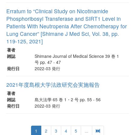
Erratum to “Clinical Study on Nicotinamide
Phosphoribosyl Transferase and SIRT1 Level in
Patients With Neutropenia After Chemotherapy for
Lung Cancer” [Shimane J Med Sci, Vol. 38, pp.
119-125, 2021]
著者
雑誌
Shimane Journal of Medical Science 39 巻 1
号 pp. 47 - 47
発行日
2022-03 発行
2021年度島根大学法政研究会実施報告
著者
雑誌
島大法學 65 巻 1・2 号 pp. 55 - 56
発行日
2022-03 発行
1
2
3
4
5
...