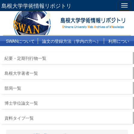
島根大学学術情報リポジトリ
Togg
navig
SWANについて
論文の登録方法（学内の方へ）
利用につい
て
よくある質問
リンク集
紀要・定期刊行物一覧
島根大学著者一覧
部局一覧
博士学位論文一覧
資料タイプ一覧