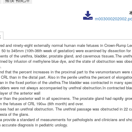
m003000202002.pd
述
ed and ninety-eight externally normal human male fetuses in Crown-Rump Le
 50 to 345mm (10th-36th week of gestation) were examined by dissection for
nts of the urethra, bladder, prostate gland, and cavernous tissues.The ureth
ned by infusion of methylene blue dye, and the state of obstruction was obs
.
und that the percent increases in the proximal part to the verumontanum were 
o CRL than in the distal part. Also in the penile urethra the percent of elongati
han in the fixed portion of the utethra.The bladder was contracted in many spe
ladders were not always accompanied by urethral obstruction.In contracted bla
ayer of the anterior wall
r than the posterior wall in all specimens. The prostate gland had rapidly gro
in the fetuses of CRL 190㎜ (6th month) and over.
uses had an urethral obstruction. The urethral passage was obstructed in 22 
esia of the glans.
a provide a standard of measurements for pathologists and clinicians and sho
accurate diagnosis in pediatric urology.