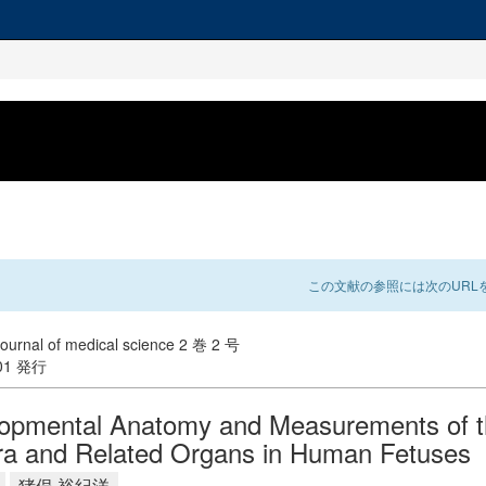
この文献の参照には次のURLを
ournal of medical science 2 巻 2 号
-01 発行
opmental Anatomy and Measurements of t
ra and Related Organs in Human Fetuses
猪俣 裕紀洋