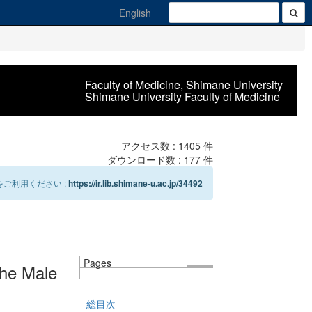
English
Faculty of Medicine, Shimane University
Shimane University Faculty of Medicine
アクセス数 :
1405
件
ダウンロード数 :
177
件
ご利用ください :
https://ir.lib.shimane-u.ac.jp/34492
Pages
he Male
総目次