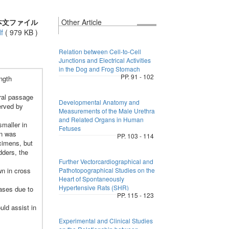
本文ファイル
Other Article
f
(
979 KB
)
Relation between Cell-to-Cell
Junctions and Electrical Activities
in the Dog and Frog Stomach
PP. 91 - 102
ngth
ral passage
Developmental Anatomy and
erved by
Measurements of the Male Urethra
and Related Organs in Human
smaller in
Fetuses
on was
PP. 103 - 114
cimens, but
dders, the
Further Vectorcardiographical and
wn in cross
Pathotopographical Studies on the
Heart of Spontaneously
Hypertensive Rats (SHR)
cases due to
PP. 115 - 123
uld assist in
Experimental and Clinical Studies