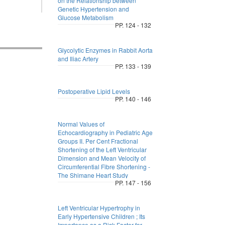
on the Relationship between
Genetic Hypertension and
Glucose Metabolism
PP. 124 - 132
Glycolytic Enzymes in Rabbit Aorta
and Iliac Artery
PP. 133 - 139
Postoperative Lipid Levels
PP. 140 - 146
Normal Values of
Echocardiography in Pediatric Age
Groups II. Per Cent Fractional
Shortening of the Left Ventricular
Dimension and Mean Velocity of
Circumferential Fibre Shortening -
The Shimane Heart Study
PP. 147 - 156
Left Ventricular Hypertrophy in
Early Hypertensive Children ; Its
Importance as a Risk Factor for