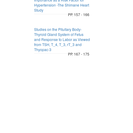
Hypertension -The Shimane Heart
Study
PP. 157 - 166
Studies on the Pituitary Body-
Thyroid Gland System of Fetus
and Response to Labor as Viewed
from TSH, T_4, T_3, rT_3 and
Thyopac-3
PP. 167 - 175