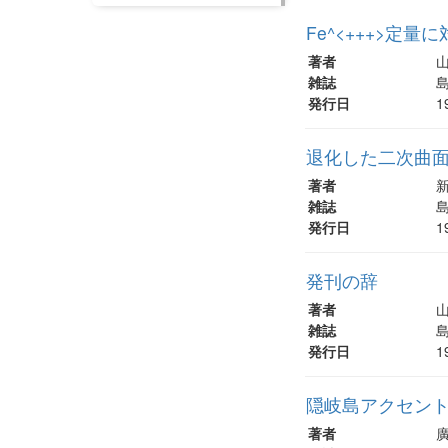
Fe^<+++>定
著者
雑誌
島
発行日
1
退化した二次曲
著者
雑誌
島
発行日
1
発刊の辞
著者
雑誌
島
発行日
1
隠岐島アクセン
著者
廣