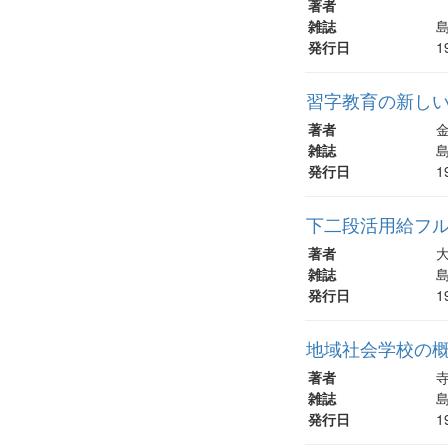
著者
雑誌
島
発行日
1
習字教育の新しい
著者
雑誌
島
発行日
1
下二段活用給フル
著者
雑誌
島
発行日
1
地域社会学校の
著者
寺
雑誌
島
発行日
1