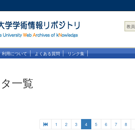
教員
利用について
よくある質問
リンク集
ータ一覧
1
2
3
4
5
6
7
8