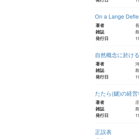
On a Lange Defle
著者
雑誌
島
発行日
1
自然概念に於け
著者
雑誌
島
発行日
1
たたら(鑢)の経
著者
雑誌
島
発行日
1
正誤表