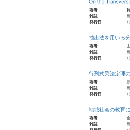
On the Transvers
著者
雑誌
島
発行日
1
抽出法を用いる分
著者
雑誌
島
発行日
1
行列式乗法定理
著者
雑誌
島
発行日
1
地域社会の教育に
著者
金
雑誌
島
発行日
1