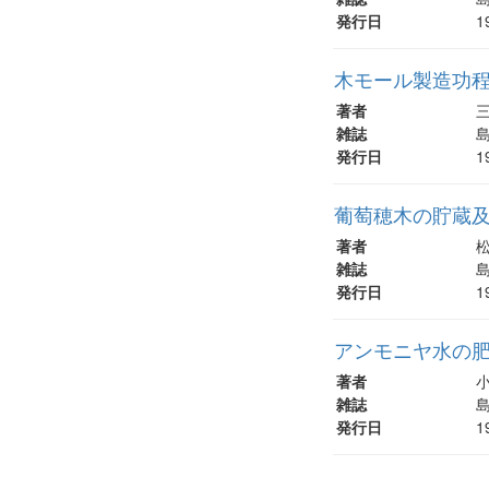
発行日
1
木モール製造功
著者
三
雑誌
島
発行日
1
葡萄穂木の貯蔵
著者
雑誌
島
発行日
1
アンモニヤ水の肥料
著者
雑誌
島
発行日
1