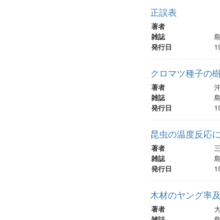
正誤表
著者
雑誌
島
発行日
1
クロマツ種子の
著者
雑誌
島
発行日
1
昆虫の温度反応につ
著者
三
雑誌
島
発行日
1
木材のヤング率
著者
雑誌
島