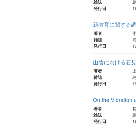
雑誌
島
発行日
1
新教育に関する
著者
雑誌
島
発行日
1
山陰における石
著者
雑誌
島
発行日
1
On the Vibration 
著者
雑誌
島
発行日
1