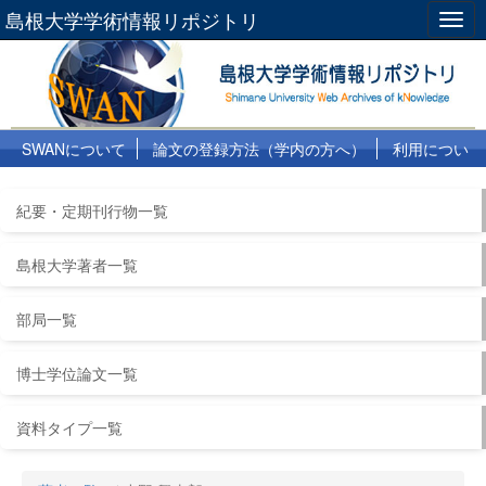
島根大学学術情報リポジトリ
Togg
navig
SWANについて
論文の登録方法（学内の方へ）
利用につい
て
よくある質問
リンク集
紀要・定期刊行物一覧
島根大学著者一覧
部局一覧
博士学位論文一覧
資料タイプ一覧