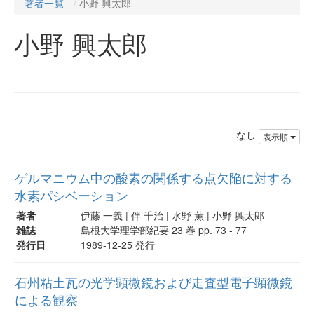
著者一覧
小野 興太郎
小野 興太郎
なし
表示順
ゲルマニウム中の酸素の関係する点欠陥に対する
水素パシベーション
著者
伊藤 一義 | 伴 千治 | 水野 薫 | 小野 興太郎
雑誌
島根大学理学部紀要 23 巻 pp. 73 - 77
発行日
1989-12-25 発行
石州粘土瓦の光学顕微鏡および走査型電子顕微鏡
による観察