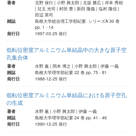
著者
北野 保行 | 小野 興太郎 | 北坂 勝広 | 岸本 秀樹
| 兒玉 光司 | 村田 豊 | 新田 隆義 | 塩村 隆信 |
田辺 英司
雑誌
島根大学総合理工学部紀要. シリーズA 30 巻
pp. 1 - 14
発行日
1997-03-25 発行
低転位密度アルミニウム単結晶中の大きな原子空
孔集合体
著者
水野 薫 | 岡本 博之 | 小野 興太郎 | 伊藤 一義
雑誌
島根大学理学部紀要 22 巻 pp. 75 - 81
発行日
1988-12-25 発行
低転位密度アルミニウム単結晶における原子空孔
の生成
著者
水野 薫 | 小野 興太郎 | 伊藤 一義
雑誌
島根大学理学部紀要 24 巻 pp. 41 - 46
発行日
1990-12-25 発行