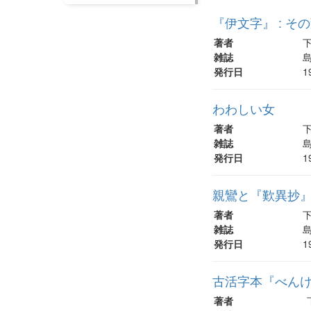
『伊文字』 : そ
著者
雑誌
島
発行日
1
わわしい女
著者
雑誌
島
発行日
1
親鸞と『歎異抄』
著者
雑誌
島
発行日
1
古活字本『べんけ
著者