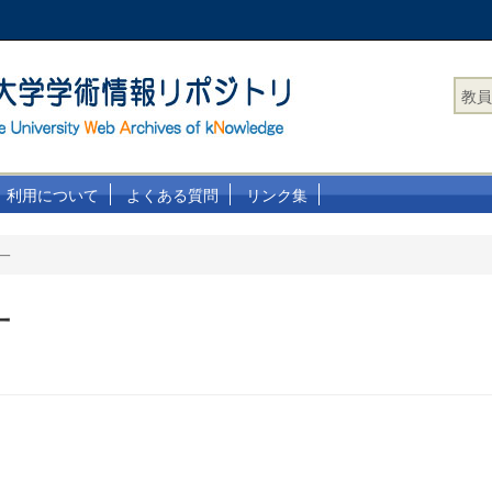
教員
利用について
よくある質問
リンク集
一
一