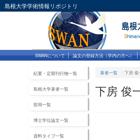
島根大学学術情報リポジトリ
SWANについて
論文の登録方法（学内の方へ）
著者一覧
下房 俊
紀要・定期刊行物一覧
下房 俊
島根大学著者一覧
部局一覧
博士学位論文一覧
資料タイプ一覧