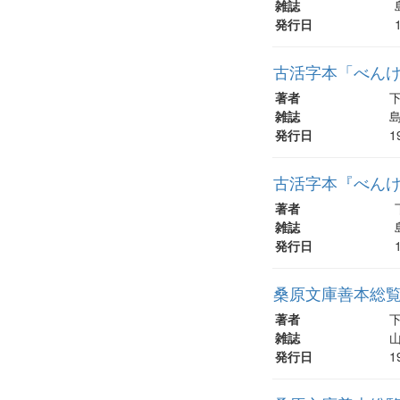
雑誌
発行日
古活字本「べん
著者
雑誌
島
発行日
1
古活字本『べんけ
著者
雑誌
発行日
桑原文庫善本総覧 
著者
雑誌
山
発行日
1