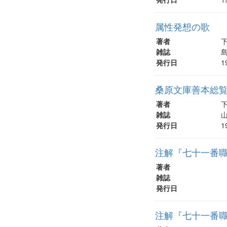
属性発想の歌
著者
雑誌
島
発行日
1
桑原文庫善本総覧 
著者
雑誌
山
発行日
1
注解『七十一番職
著者
雑誌
発行日
注解『七十一番職