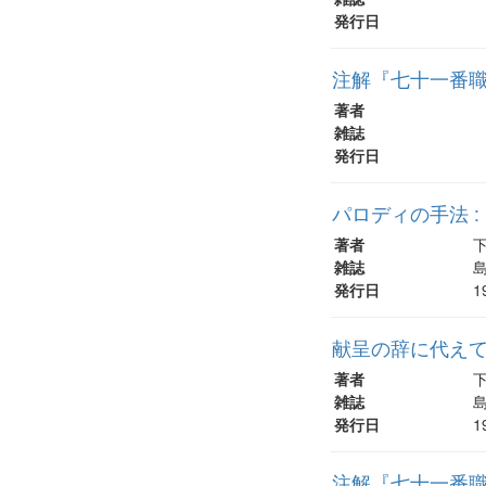
発行日
注解『七十一番職
著者
雑誌
発行日
パロディの手法 
著者
雑誌
島
発行日
1
献呈の辞に代え
著者
雑誌
島
発行日
1
注解『七十一番職