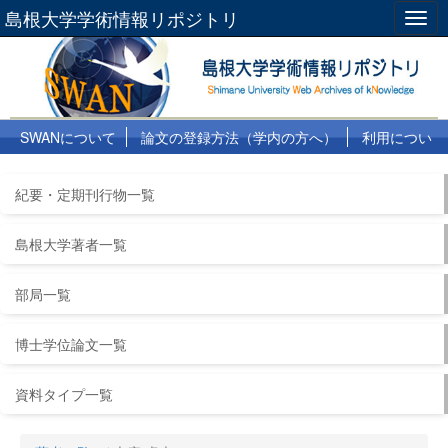
島根大学学術情報リポジトリ
Togg
navig
SWANについて
論文の登録方法（学内の方へ）
利用につい
て
よくある質問
リンク集
紀要・定期刊行物一覧
島根大学著者一覧
部局一覧
博士学位論文一覧
資料タイプ一覧