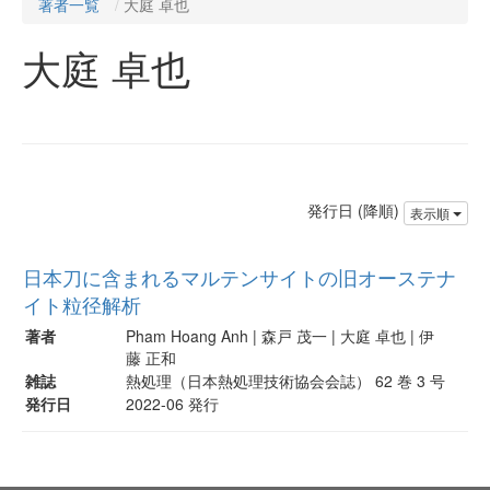
著者一覧
大庭 卓也
大庭 卓也
発行日 (降順)
表示順
日本刀に含まれるマルテンサイトの旧オーステナ
イト粒径解析
著者
Pham Hoang Anh | 森戸 茂一 | 大庭 卓也 | 伊
藤 正和
雑誌
熱処理（日本熱処理技術協会会誌） 62 巻 3 号
発行日
2022-06 発行