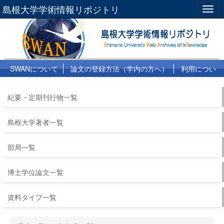
島根大学学術情報リポジトリ
Togg
navig
SWANについて
論文の登録方法（学内の方へ）
利用につい
て
よくある質問
リンク集
紀要・定期刊行物一覧
島根大学著者一覧
部局一覧
博士学位論文一覧
資料タイプ一覧