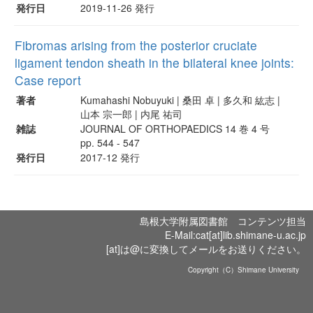
発行日
2019-11-26 発行
Fibromas arising from the posterior cruciate
ligament tendon sheath in the bilateral knee joints:
Case report
著者
Kumahashi Nobuyuki | 桑田 卓 | 多久和 紘志 |
山本 宗一郎 | 内尾 祐司
雑誌
JOURNAL OF ORTHOPAEDICS 14 巻 4 号
pp. 544 - 547
発行日
2017-12 発行
島根大学附属図書館 コンテンツ担当
E-Mail:cat[at]lib.shimane-u.ac.jp
[at]は@に変換してメールをお送りください。
Copyright（C）Shimane University