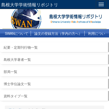
島根大学学術情報リポジトリ
Togg
navig
SWANについて
論文の登録方法（学内の方へ）
利用につい
て
よくある質問
リンク集
紀要・定期刊行物一覧
島根大学著者一覧
部局一覧
博士学位論文一覧
資料タイプ一覧