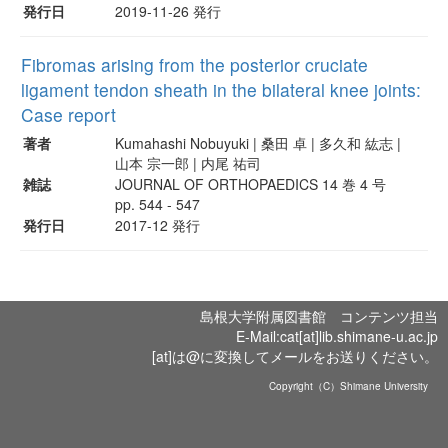
発行日
2019-11-26 発行
Fibromas arising from the posterior cruciate
ligament tendon sheath in the bilateral knee joints:
Case report
著者
Kumahashi Nobuyuki | 桑田 卓 | 多久和 紘志 |
山本 宗一郎 | 内尾 祐司
雑誌
JOURNAL OF ORTHOPAEDICS 14 巻 4 号
pp. 544 - 547
発行日
2017-12 発行
島根大学附属図書館 コンテンツ担当
E-Mail:cat[at]lib.shimane-u.ac.jp
[at]は@に変換してメールをお送りください。
Copyright（C）Shimane University