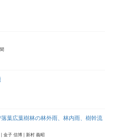
多聞
題
び落葉広葉樹林の林外雨、林内雨、樹幹流
 | 金子 信博 | 新村 義昭