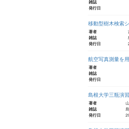
雑誌
発行日
移動型樹木検索
著者
雑誌
発行日
航空写真測量を
著者
雑誌
発行日
島根大学三瓶演
著者
山
雑誌
島
発行日
2