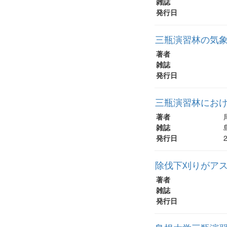
雑誌
発行日
三瓶演習林の気
著者
雑誌
発行日
三瓶演習林にお
著者
雑誌
発行日
除伐下刈りがア
著者
雑誌
発行日