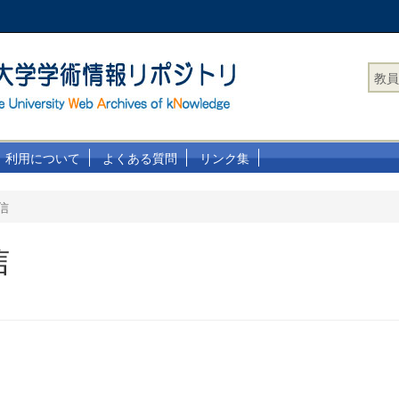
教員
利用について
よくある質問
リンク集
信
信