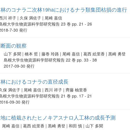
林のコナラ二次林19haにおけるナラ類集団枯損の進行
西川 祥子 | 久保 満佐子 | 尾崎 嘉信
島根大学生物資源科学部研究報告 23 巻 pp. 21 - 26
2018-7-30 発行
壌断面の観察
山下 多聞 | 橋本 哲 | 藤巻 玲路 | 尾崎 嘉信 | 葛西 絵里香 | 黒崎 勇登
島根大学生物資源科学部研究報告 22 巻 pp. 33 - 38
2017-09-30 発行
習林におけるコナラの直径成長
久保 満佐子 | 尾崎 嘉信 | 西川 祥子 | 齊藤 柚里香
島根大学生物資源科学部研究報告 21 巻 pp. 17 - 21
2016-09-30 発行
験地に植栽されたヒノキアスナロ人工林の成長予測
尾崎 嘉信 | 葛西 絵里香 | 黒崎 勇登 | 和田 慎 | 山下 多聞