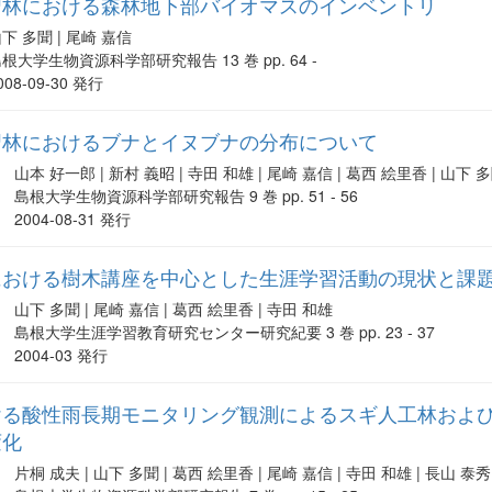
習林における森林地下部バイオマスのインベントリ
下 多聞 | 尾崎 嘉信
根大学生物資源科学部研究報告 13 巻 pp. 64 -
008-09-30 発行
習林におけるブナとイヌブナの分布について
山本 好一郎 | 新村 義昭 | 寺田 和雄 | 尾崎 嘉信 | 葛西 絵里香 | 山下 
島根大学生物資源科学部研究報告 9 巻 pp. 51 - 56
2004-08-31 発行
における樹木講座を中心とした生涯学習活動の現状と課
山下 多聞 | 尾崎 嘉信 | 葛西 絵里香 | 寺田 和雄
島根大学生涯学習教育研究センター研究紀要 3 巻 pp. 23 - 37
2004-03 発行
ける酸性雨長期モニタリング観測によるスギ人工林およ
変化
片桐 成夫 | 山下 多聞 | 葛西 絵里香 | 尾崎 嘉信 | 寺田 和雄 | 長山 泰秀