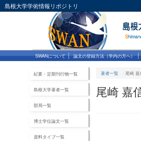
島根大学学術情報リポジトリ
SWANについて
論文の登録方法（学内の方へ）
著者一覧
尾崎 嘉
紀要・定期刊行物一覧
尾崎 嘉
島根大学著者一覧
部局一覧
博士学位論文一覧
資料タイプ一覧