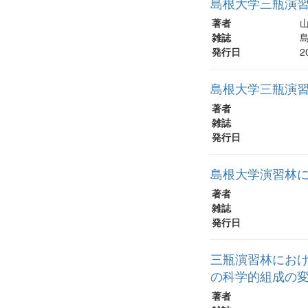
島根大学三瓶演
著者
山
雑誌
島
発行日
2
島根大学三瓶演
著者
雑誌
発行日
島根大学演習林
著者
雑誌
発行日
三瓶演習林にお
の科学的組成の
著者