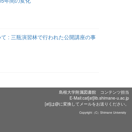
5年間の変化
 : 三瓶演習林で行われた公開講座の事
島根大学附属図書館 コンテンツ担当
E-Mail:cat[at]lib.shimane-u.ac.jp
[at]は@に変換してメールをお送りください。
Copyright（C）Shimane University