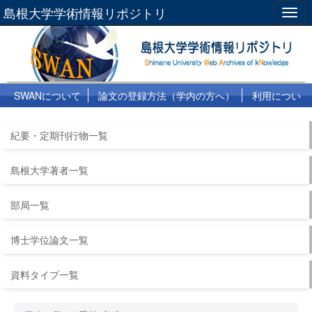
島根大学学術情報リポジトリ
Togg
navig
SWANについて
論文の登録方法（学内の方へ）
利用につい
て
よくある質問
リンク集
紀要・定期刊行物一覧
島根大学著者一覧
部局一覧
博士学位論文一覧
資料タイプ一覧