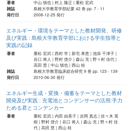
著者
中山 慎也 | 村上 隆正 | 重松 宏武
雑誌
島根大学教育学部紀要 42 巻 pp. 7 - 11
発行日
2008-12-25 発行
エネルギー・環境をテーマとした教材開発、研修
及び実践 : 島根大学教育学部における学生指導と
実践の記録
著者
重松 宏武 | 西村 学 | 新宅 孝恵 | 池添 千津子 |
谷口 将人 | 野村 啓介 | 森山 充 | 野々村 佳代 |
高田 慧 | 中山 慎也 | 西山 桂
雑誌
島根大学教育臨床総合研究 9 巻 pp. 123 - 139
発行日
2010-06-30 発行
エネルギー生成・変換・備蓄をテーマとした教材
開発及び実践 : 充電池とコンデンサーの活用:手力
ためる君とコンデンカー
著者
重松 宏武 | 内田 由美子 | 吉岡 真志 | 佐々木 英
樹 | 野村 啓介 | 谷口 将人 | 森山 充 | 野々村 佳
代 | 高田 慧 | 西山 桂