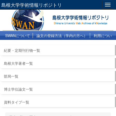
島根大学学術情報リポジトリ
Togg
navig
SWANについて
論文の登録方法（学内の方へ）
利用につい
て
よくある質問
リンク集
紀要・定期刊行物一覧
島根大学著者一覧
部局一覧
博士学位論文一覧
資料タイプ一覧