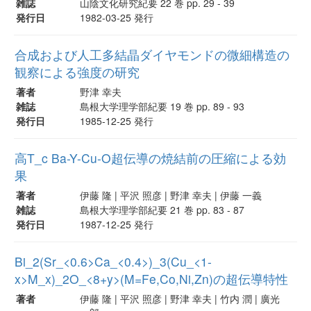
雑誌
山陰文化研究紀要 22 巻 pp. 29 - 39
発行日
1982-03-25 発行
合成および人工多結晶ダイヤモンドの微細構造の
観察による強度の研究
著者
野津 幸夫
雑誌
島根大学理学部紀要 19 巻 pp. 89 - 93
発行日
1985-12-25 発行
高T_c Ba-Y-Cu-O超伝導の焼結前の圧縮による効
果
著者
伊藤 隆 | 平沢 照彦 | 野津 幸夫 | 伊藤 一義
雑誌
島根大学理学部紀要 21 巻 pp. 83 - 87
発行日
1987-12-25 発行
Bi_2(Sr_<0.6>Ca_<0.4>)_3(Cu_<1-
x>M_x)_2O_<8+y>(M=Fe,Co,Ni,Zn)の超伝導特性
著者
伊藤 隆 | 平沢 照彦 | 野津 幸夫 | 竹内 潤 | 廣光