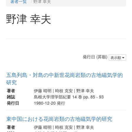
著者一覧
野津 幸夫
野津 幸夫
発行日 (昇順)
表示順
五島列島・対島の中新世花崗岩類の古地磁気学的
研究
著者
伊藤 晴明 | 時枝 克安 | 野津 幸夫
雑誌
島根大学理学部紀要 14 巻 pp. 85 - 93
発行日
1980-12-20 発行
東中国における花崗岩類の古地磁気学的研究
著者
伊藤 晴明 | 時枝 克安 | 野津 幸夫