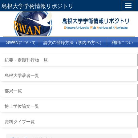
島根大学学術情報リポジトリ
Togg
navig
SWANについて
論文の登録方法（学内の方へ）
利用につい
て
よくある質問
リンク集
紀要・定期刊行物一覧
島根大学著者一覧
部局一覧
博士学位論文一覧
資料タイプ一覧