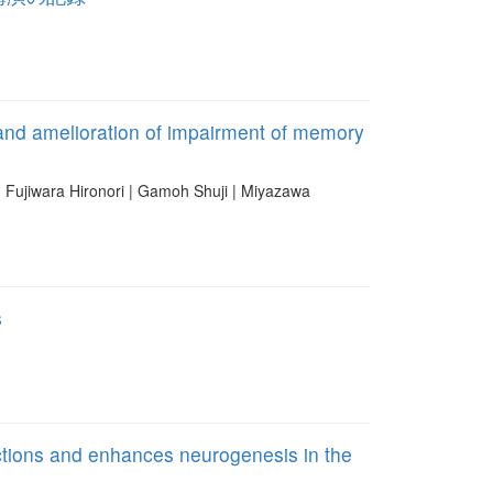
and amelioration of impairment of memory
ujiwara Hironori | Gamoh Shuji | Miyazawa
s
actions and enhances neurogenesis in the