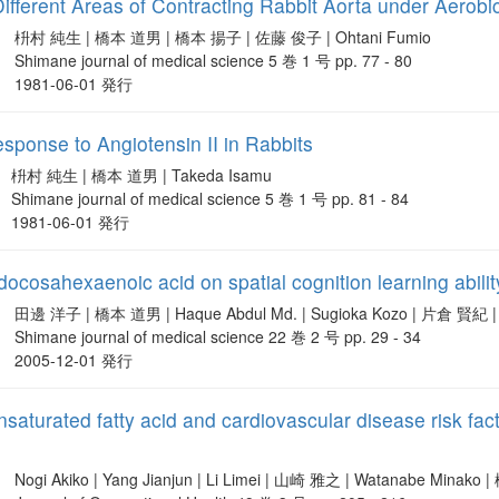
Different Areas of Contracting Rabbit Aorta under Aerobi
枡村 純生 | 橋本 道男 | 橋本 揚子 | 佐藤 俊子 | Ohtani Fumio
Shimane journal of medical science 5 巻 1 号 pp. 77 - 80
1981-06-01 発行
ponse to Angiotensin II in Rabbits
枡村 純生 | 橋本 道男 | Takeda Isamu
Shimane journal of medical science 5 巻 1 号 pp. 81 - 84
1981-06-01 発行
 docosahexaenoic acid on spatial cognition learning abilit
田邊 洋子 | 橋本 道男 | Haque Abdul Md. | Sugioka Kozo | 片倉 賢紀
Shimane journal of medical science 22 巻 2 号 pp. 29 - 34
2005-12-01 発行
saturated fatty acid and cardiovascular disease risk fa
Nogi Akiko | Yang Jianjun | Li Limei | 山崎 雅之 | Watanabe Mina