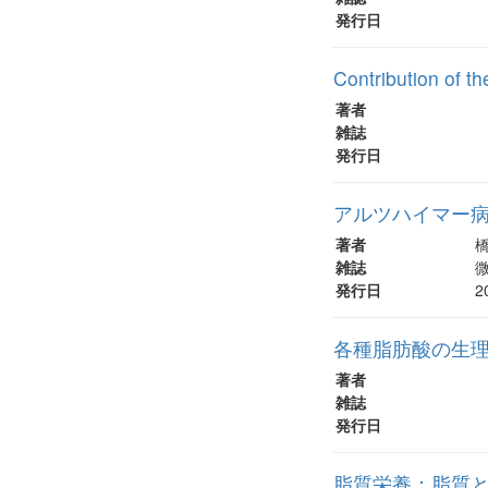
発行日
Contribution of t
著者
雑誌
発行日
アルツハイマー
著者
雑誌
微
発行日
2
各種脂肪酸の生
著者
雑誌
発行日
脂質栄養：脂質と