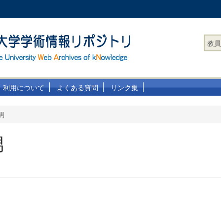
教員
利用について
よくある質問
リンク集
男
男