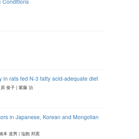
c Conditions
y in rats fed N-3 fatty acid-adequate diet
 | 原 俊子 | 紫藤 治
ctors in Japanese, Korean and Mongolian
ko | 橋本 道男 | 塩飽 邦憲