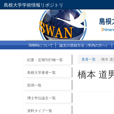
島根大学学術情報リポジトリ
SWANについて
論文の登録方法（学内の方へ）
著者一覧
橋本 道
紀要・定期刊行物一覧
橋本 道
島根大学著者一覧
部局一覧
博士学位論文一覧
資料タイプ一覧