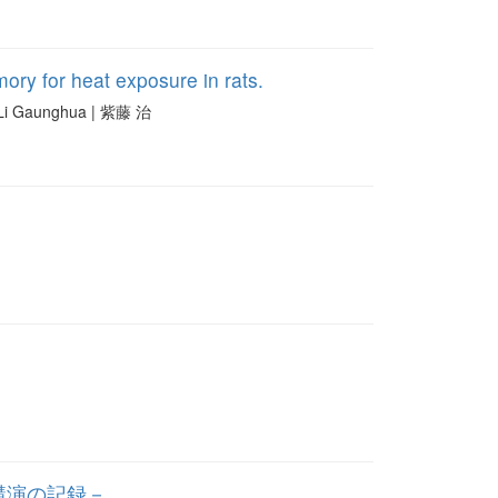
ory for heat exposure in rats.
Li Gaunghua | 紫藤 治
講演の記録－