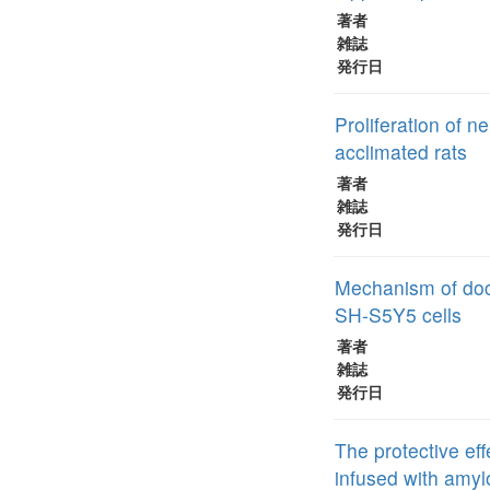
著者
雑誌
発行日
Proliferation of n
acclimated rats
著者
雑誌
発行日
Mechanism of doco
SH‐S5Y5 cells
著者
雑誌
発行日
The protective eff
infused with amyl