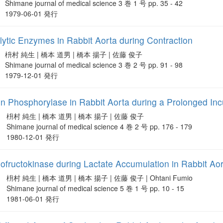
Shimane journal of medical science 3 巻 1 号 pp. 35 - 42
1979-06-01 発行
colytic Enzymes in Rabbit Aorta during Contraction
枡村 純生 | 橋本 道男 | 橋本 揚子 | 佐藤 俊子
Shimane journal of medical science 3 巻 2 号 pp. 91 - 98
1979-12-01 発行
n Phosphorylase in Rabbit Aorta during a Prolonged Inc
枡村 純生 | 橋本 道男 | 橋本 揚子 | 佐藤 俊子
Shimane journal of medical science 4 巻 2 号 pp. 176 - 179
1980-12-01 発行
hofructokinase during Lactate Accumulation in Rabbit Ao
枡村 純生 | 橋本 道男 | 橋本 揚子 | 佐藤 俊子 | Ohtani Fumio
Shimane journal of medical science 5 巻 1 号 pp. 10 - 15
1981-06-01 発行