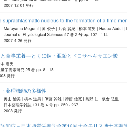
2007-12-01 発行
he suprachiasmatic nucleus to the formation of a time mem
Maruyama Megumi | 原 俊子 | 片倉 賢紀 | 橋本 道男 | Haque Abdul | 
Journal of Physiological Sciences 57 巻 2 号 pp. 107 - 114
2007-4-26 発行
病と食事栄養—とくに銅・亜鉛とドコサヘキサエン酸
橋本 道男
量栄養素研究 25 巻 pp. 8 - 18
008 発行
理・薬理機能の多様性
奥山 治美 | 橋本 道男 | 伊藤 幹雄 | 徳留 信寛 | 島野 仁 | 板倉 弘重
日本薬理学雑誌 131 巻 4 号 pp. 259 - 267
2008 発行
認知症－日本脂質栄養学会第16回大会モリス博士基調