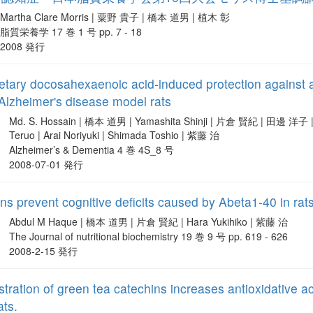
Martha Clare Morris | 粟野 貴子 | 橋本 道男 | 植木 彰
脂質栄養学 17 巻 1 号 pp. 7 - 18
2008 発行
etary docosahexaenoic acid‐induced protection against 
n Alzheimer's disease model rats
Md. S. Hossain | 橋本 道男 | Yamashita Shinji | 片倉 賢紀 | 田邊 洋子 | F
Teruo | Arai Noriyuki | Shimada Toshio | 紫藤 治
Alzheimer’s & Dementia 4 巻 4S_8 号
2008-07-01 発行
ns prevent cognitive deficits caused by Abeta1-40 in rat
Abdul M Haque | 橋本 道男 | 片倉 賢紀 | Hara Yukihiko | 紫藤 治
The Journal of nutritional biochemistry 19 巻 9 号 pp. 619 - 626
2008-2-15 発行
tration of green tea catechins increases antioxidative 
ats.