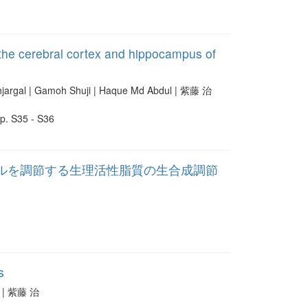
n the cerebral cortex and hippocampus of
argal | Gamoh Shuji | Haque Md Abdul | 紫藤 治
p. S35 - S36
クルを調節する生理活性脂質の生合成調節
s
 | 紫藤 治