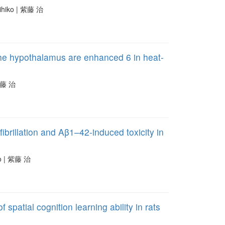
ihiko | 紫藤 治
n the hypothalamus are enhanced 6 in heat-
紫藤 治
3
brillation and Aβ1–42‐induced toxicity in
io | 紫藤 治
spatial cognition learning ability in rats