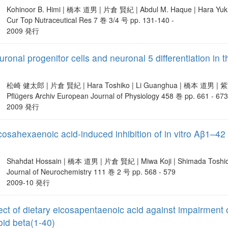
Kohinoor B. Himi | 橋本 道男 | 片倉 賢紀 | Abdul M. Haque | Hara Yuk
Cur Top Nutraceutical Res 7 巻 3/4 号 pp. 131-140 -
2009 発行
euronal progenitor cells and neuronal 5 differentiation i
松崎 健太郎 | 片倉 賢紀 | Hara Toshiko | Li Guanghua | 橋本 道男 | 
Pflügers Archiv European Journal of Physiology 458 巻 pp. 661 - 67
2009 発行
sahexaenoic acid‐induced inhibition of in vitro Aβ1–42 fi
Shahdat Hossain | 橋本 道男 | 片倉 賢紀 | Miwa Koji | Shimada Tosh
Journal of Neurochemistry 111 巻 2 号 pp. 568 - 579
2009-10 発行
ect of dietary eicosapentaenoic acid against impairment of 
oid beta(1-40)