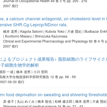
Journal of Occupational Health 49 巻 3 号 pp. 205 - 216
2007 発行
ine, a calcium channel antagonist, on cholesterol level i
ensive SHR.Cg-Leprcp/NDmcr rats.
橋本 道男 | Kagota Satomi | Kubota Yoko | 片倉 賢紀 | Budbazar Enkhj
| Kunitomo Masaru | Shinozuka Kazumasa
Clinical and Experimental Pharmacology and Physiology 82 巻 6 号 p
2007 発行
によるプロジェクト成果報告> 脂肪細胞のライフサイ
分子細胞生物学的解析
横田 一成 | 橋本 道男 | 小川 哲郎
島根大学生物資源科学部研究報告 12 巻 pp. 58 - 59
2007-09-30 発行
term food deprivation on sweating and shivering threshold
原 俊子 | 丸山 めぐみ | 橋本 龍也 | 松崎 健太郎 | 橋本 道男 | 片倉 賢紀
Shimane journal of medical science 24 巻 pp. 37 - 42