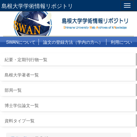
島根大学学術情報リポジトリ
Togg
navig
SWANについて
論文の登録方法（学内の方へ）
利用につい
て
よくある質問
リンク集
紀要・定期刊行物一覧
島根大学著者一覧
部局一覧
博士学位論文一覧
資料タイプ一覧