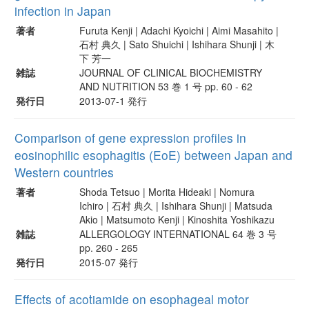
infection in Japan
著者
Furuta Kenji | Adachi Kyoichi | Aimi Masahito |
石村 典久 | Sato Shuichi | Ishihara Shunji | 木
下 芳一
雑誌
JOURNAL OF CLINICAL BIOCHEMISTRY
AND NUTRITION 53 巻 1 号 pp. 60 - 62
発行日
2013-07-1 発行
Comparison of gene expression profiles in
eosinophilic esophagitis (EoE) between Japan and
Western countries
著者
Shoda Tetsuo | Morita Hideaki | Nomura
Ichiro | 石村 典久 | Ishihara Shunji | Matsuda
Akio | Matsumoto Kenji | Kinoshita Yoshikazu
雑誌
ALLERGOLOGY INTERNATIONAL 64 巻 3 号
pp. 260 - 265
発行日
2015-07 発行
Effects of acotiamide on esophageal motor