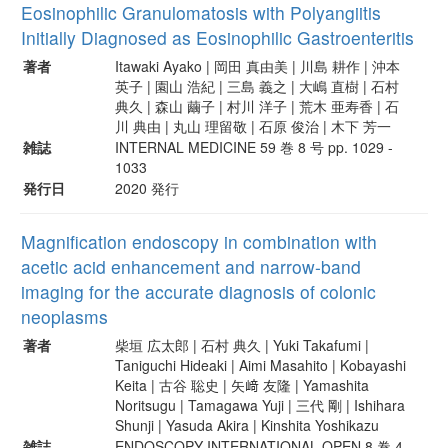
Eosinophilic Granulomatosis with Polyangiitis
Initially Diagnosed as Eosinophilic Gastroenteritis
著者
Itawaki Ayako | 岡田 真由美 | 川島 耕作 | 沖本
英子 | 園山 浩紀 | 三島 義之 | 大嶋 直樹 | 石村
典久 | 森山 繭子 | 村川 洋子 | 荒木 亜寿香 | 石
川 典由 | 丸山 理留敬 | 石原 俊治 | 木下 芳一
雑誌
INTERNAL MEDICINE 59 巻 8 号 pp. 1029 -
1033
発行日
2020 発行
Magnification endoscopy in combination with
acetic acid enhancement and narrow-band
imaging for the accurate diagnosis of colonic
neoplasms
著者
柴垣 広太郎 | 石村 典久 | Yuki Takafumi |
Taniguchi Hideaki | Aimi Masahito | Kobayashi
Keita | 古谷 聡史 | 矢﨑 友隆 | Yamashita
Noritsugu | Tamagawa Yuji | 三代 剛 | Ishihara
Shunji | Yasuda Akira | Kinshita Yoshikazu
雑誌
ENDOSCOPY INTERNATIONAL OPEN 8 巻 4