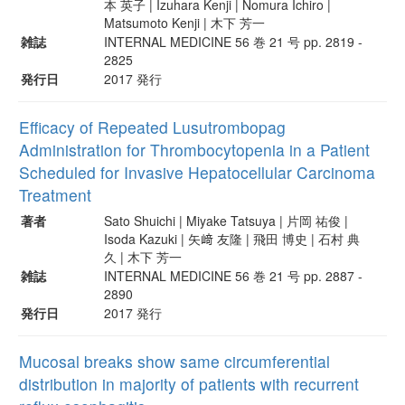
本 英子 | Izuhara Kenji | Nomura Ichiro |
Matsumoto Kenji | 木下 芳一
雑誌
INTERNAL MEDICINE 56 巻 21 号 pp. 2819 -
2825
発行日
2017 発行
Efficacy of Repeated Lusutrombopag
Administration for Thrombocytopenia in a Patient
Scheduled for Invasive Hepatocellular Carcinoma
Treatment
著者
Sato Shuichi | Miyake Tatsuya | 片岡 祐俊 |
Isoda Kazuki | 矢﨑 友隆 | 飛田 博史 | 石村 典
久 | 木下 芳一
雑誌
INTERNAL MEDICINE 56 巻 21 号 pp. 2887 -
2890
発行日
2017 発行
Mucosal breaks show same circumferential
distribution in majority of patients with recurrent