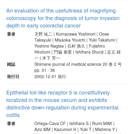
An evaluation of the usefullness of magnifying
colonoscopy for the diagnosis of tumor invasion
depth in early colorectal cancer
著者
天野 祐二 | Komazawa Yoshinori | Oose
Takayuki | Miyaoka Youichi | Yuki Takafumi |
Yoshino Nagisa | 石村 典久 | Fujishiro
Hirofumi | 門脇 泰憲 | Ishihara Shunji | 足立 経
一 | 木下 芳一
雑誌
Shimane journal of medical science 20 巻 2 号
pp. 31 - 36
発行日
2002-12-01 発行
Epithelial toll-like receptor 5 is constitutively
localized in the mouse cecum and exhibits
distinctive down-regulation during experimental
colitis
著者
Ortega-Cava CF | Ishihara S | Rumi MAK |
Aziz MM | Kazumori H | Yuki T | Mishima Y |