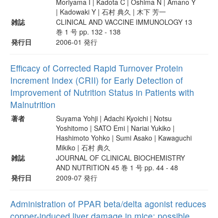
Moriyama I | Kadota C | Oshima N | Amano Y
| Kadowaki Y | 石村 典久 | 木下 芳一
雑誌
CLINICAL AND VACCINE IMMUNOLOGY 13
巻 1 号 pp. 132 - 138
発行日
2006-01 発行
Efficacy of Corrected Rapid Turnover Protein
Increment Index (CRII) for Early Detection of
Improvement of Nutrition Status in Patients with
Malnutrition
著者
Suyama Yohji | Adachi Kyoichi | Notsu
Yoshitomo | SATO Emi | Nariai Yukiko |
Hashimoto Yohko | Sumi Asako | Kawaguchi
Mikiko | 石村 典久
雑誌
JOURNAL OF CLINICAL BIOCHEMISTRY
AND NUTRITION 45 巻 1 号 pp. 44 - 48
発行日
2009-07 発行
Administration of PPAR beta/delta agonist reduces
copper-induced liver damage in mice: possible