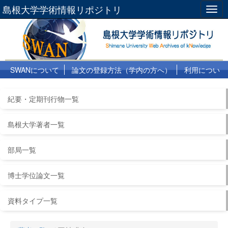
島根大学学術情報リポジトリ
Togg
navig
SWANについて
論文の登録方法（学内の方へ）
利用につい
て
よくある質問
リンク集
紀要・定期刊行物一覧
島根大学著者一覧
部局一覧
博士学位論文一覧
資料タイプ一覧