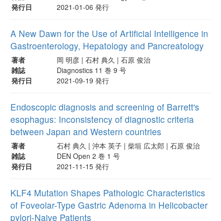
発行日
2021-01-06 発行
A New Dawn for the Use of Artificial Intelligence in
Gastroenterology, Hepatology and Pancreatology
著者
岡 明彦 | 石村 典久 | 石原 俊治
雑誌
Diagnostics 11 巻 9 号
発行日
2021-09-19 発行
Endoscopic diagnosis and screening of Barrett's
esophagus: Inconsistency of diagnostic criteria
between Japan and Western countries
著者
石村 典久 | 沖本 英子 | 柴垣 広太郎 | 石原 俊治
雑誌
DEN Open 2 巻 1 号
発行日
2021-11-15 発行
KLF4 Mutation Shapes Pathologic Characteristics
of Foveolar-Type Gastric Adenoma in Helicobacter
pylori-Naive Patients