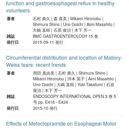
function and gastroesophageal reflux in healthy
volunteers
著者
石村 典久 | 森 真美 | Mikami Hironobu |
Shimura Shino | Uno Goichi | Aimi Masahito |
大嶋 直樹 | 石原 俊治 | 木下 芳一
雑誌
BMC GASTROENTEROLOGY 15 巻
発行日
2015-09-11 発行
Circumferential distribution and location of Mallory-
Weiss tears: recent trends
著者
岡田 真由美 | 石村 典久 | Shimura Shino |
Mikami Hironobu | 沖本 英子 | Aimi Masahito |
Uno Goichi | 大嶋 直樹 | Yuki Takafumi | 石原
俊治 | 木下 芳一
雑誌
ENDOSCOPY INTERNATIONAL OPEN 3 巻 5
号 pp. E418 - E424
発行日
2015-10 発行
Effects of Metoclopramide on Esophageal Motor