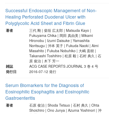
Successful Endoscopic Management of Non-
Healing Perforated Duodenal Ulcer with
Polyglycolic Acid Sheet and Fibrin Glue
著者
三代 剛 | 柴垣 広太郎 | Matsuda Kayo |
Fukuyama Chika | 岡田 真由美 | Mikami
Hironobu | Izumi Daisuke | Yamashita
Noritsugu | 沖本 英子 | Fukuda Naoki | Aimi
Masahito | Fukuba Nobuhiko | 大嶋 直樹 |
Takanashi Toshihiro | 松原 毅 | 石村 典久 | 石
原 俊治 | 木下 芳一
雑誌
ACG CASE REPORTS JOURNAL 3 巻 4 号
発行日
2016-07-12 発行
Serum Biomarkers for the Diagnosis of
Eosinophilic Esophagitis and Eosinophilic
Gastroenteritis
著者
石原 俊治 | Shoda Tetsuo | 石村 典久 | Ohta
Shoichiro | Ono Junya | Azuma Yoshinori | 沖