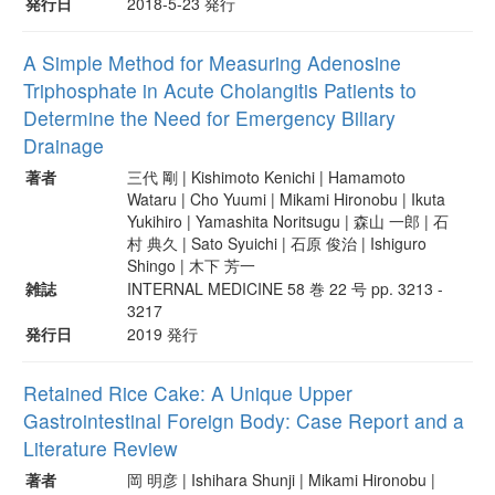
発行日
2018-5-23 発行
A Simple Method for Measuring Adenosine
Triphosphate in Acute Cholangitis Patients to
Determine the Need for Emergency Biliary
Drainage
著者
三代 剛 | Kishimoto Kenichi | Hamamoto
Wataru | Cho Yuumi | Mikami Hironobu | Ikuta
Yukihiro | Yamashita Noritsugu | 森山 一郎 | 石
村 典久 | Sato Syuichi | 石原 俊治 | Ishiguro
Shingo | 木下 芳一
雑誌
INTERNAL MEDICINE 58 巻 22 号 pp. 3213 -
3217
発行日
2019 発行
Retained Rice Cake: A Unique Upper
Gastrointestinal Foreign Body: Case Report and a
Literature Review
著者
岡 明彦 | Ishihara Shunji | Mikami Hironobu |