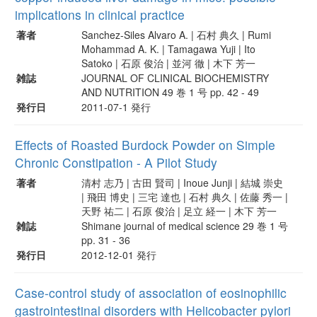
implications in clinical practice
著者
Sanchez-Siles Alvaro A. | 石村 典久 | Rumi
Mohammad A. K. | Tamagawa Yuji | Ito
Satoko | 石原 俊治 | 並河 徹 | 木下 芳一
雑誌
JOURNAL OF CLINICAL BIOCHEMISTRY
AND NUTRITION 49 巻 1 号 pp. 42 - 49
発行日
2011-07-1 発行
Effects of Roasted Burdock Powder on Simple
Chronic Constipation - A Pilot Study
著者
清村 志乃 | 古田 賢司 | Inoue Junji | 結城 崇史
| 飛田 博史 | 三宅 達也 | 石村 典久 | 佐藤 秀一 |
天野 祐二 | 石原 俊治 | 足立 経一 | 木下 芳一
雑誌
Shimane journal of medical science 29 巻 1 号
pp. 31 - 36
発行日
2012-12-01 発行
Case-control study of association of eosinophilic
gastrointestinal disorders with Helicobacter pylori