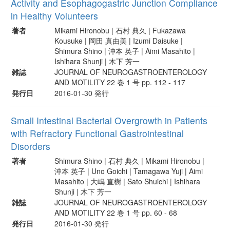
Activity and Esophagogastric Junction Compliance
in Healthy Volunteers
著者
Mikami Hironobu | 石村 典久 | Fukazawa
Kousuke | 岡田 真由美 | Izumi Daisuke |
Shimura Shino | 沖本 英子 | Aimi Masahito |
Ishihara Shunji | 木下 芳一
雑誌
JOURNAL OF NEUROGASTROENTEROLOGY
AND MOTILITY 22 巻 1 号 pp. 112 - 117
発行日
2016-01-30 発行
Small Intestinal Bacterial Overgrowth in Patients
with Refractory Functional Gastrointestinal
Disorders
著者
Shimura Shino | 石村 典久 | Mikami Hironobu |
沖本 英子 | Uno Goichi | Tamagawa Yuji | Aimi
Masahito | 大嶋 直樹 | Sato Shuichi | Ishihara
Shunji | 木下 芳一
雑誌
JOURNAL OF NEUROGASTROENTEROLOGY
AND MOTILITY 22 巻 1 号 pp. 60 - 68
発行日
2016-01-30 発行