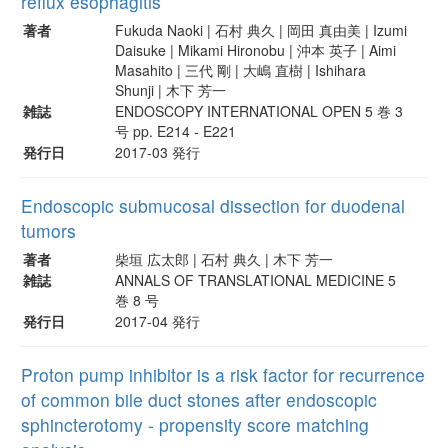
reflux esophagitis
著者
Fukuda Naoki | 石村 典久 | 岡田 真由美 | Izumi
Daisuke | Mikami Hironobu | 沖本 英子 | Aimi
Masahito | 三代 剛 | 大嶋 直樹 | Ishihara
Shunji | 木下 芳一
雑誌
ENDOSCOPY INTERNATIONAL OPEN 5 巻 3
号 pp. E214 - E221
発行日
2017-03 発行
Endoscopic submucosal dissection for duodenal
tumors
著者
柴垣 広太郎 | 石村 典久 | 木下 芳一
雑誌
ANNALS OF TRANSLATIONAL MEDICINE 5
巻 8 号
発行日
2017-04 発行
Proton pump inhibitor is a risk factor for recurrence
of common bile duct stones after endoscopic
sphincterotomy - propensity score matching