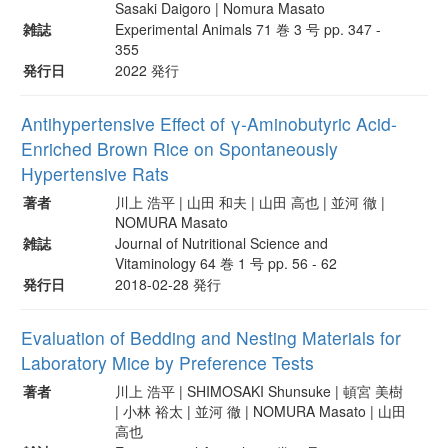
Sasaki Daigoro | Nomura Masato
雑誌
Experimental Animals 71 巻 3 号 pp. 347 -
355
発行日
2022 発行
Antihypertensive Effect of γ-Aminobutyric Acid-
Enriched Brown Rice on Spontaneously
Hypertensive Rats
著者
川上 浩平 | 山田 和夫 | 山田 高也 | 並河 徹 |
NOMURA Masato
雑誌
Journal of Nutritional Science and
Vitaminology 64 巻 1 号 pp. 56 - 62
発行日
2018-02-28 発行
Evaluation of Bedding and Nesting Materials for
Laboratory Mice by Preference Tests
著者
川上 浩平 | SHIMOSAKI Shunsuke | 頓宮 美樹
| 小林 裕太 | 並河 徹 | NOMURA Masato | 山田
高也