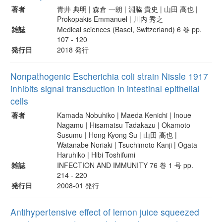
著者
青井 典明 | 森倉 一朗 | 淵脇 貴史 | 山田 高也 |
Prokopakis Emmanuel | 川内 秀之
雑誌
Medical sciences (Basel, Switzerland) 6 巻 pp.
107 - 120
発行日
2018 発行
Nonpathogenic Escherichia coli strain Nissle 1917
inhibits signal transduction in intestinal epithelial
cells
著者
Kamada Nobuhiko | Maeda Kenichi | Inoue
Nagamu | Hisamatsu Tadakazu | Okamoto
Susumu | Hong Kyong Su | 山田 高也 |
Watanabe Noriaki | Tsuchimoto Kanji | Ogata
Haruhiko | Hibi Toshifumi
雑誌
INFECTION AND IMMUNITY 76 巻 1 号 pp.
214 - 220
発行日
2008-01 発行
Antihypertensive effect of lemon juice squeezed