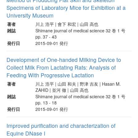
Specimens of Laboratory Mice for Exhibition at a
University Museum
著者
川上 浩平 | 會下 和宏 | 山田 高也
雑誌
Shimane journal of medical science 32 巻 1 号
pp. 37 - 43
発行日
2015-09-01 発行
Development of One-handed Milking Device to
Collect Milk From Lactating Rats: Analysis of
Feeding With Progressive Lactation
著者
川上 浩平 | 山田 和夫 | 野津 吉友 | Hasan M.
ZAHID | 並河 徹 | 山田 高也
雑誌
Shimane journal of medical science 32 巻 1 号
pp. 13 - 18
発行日
2015-09-01 発行
Improved purification and characterization of
Equine DNase I