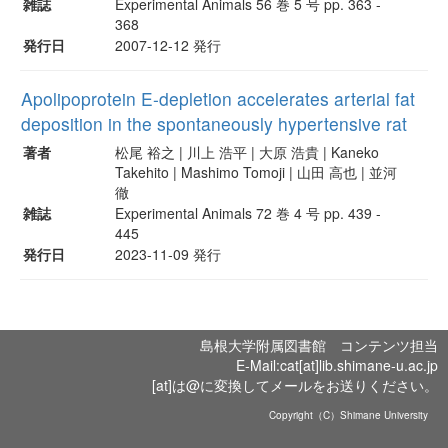
雑誌
Experimental Animals 56 巻 5 号 pp. 363 -
368
発行日
2007-12-12 発行
Apolipoprotein E-depletion accelerates arterial fat
deposition in the spontaneously hypertensive rat
著者
松尾 裕之 | 川上 浩平 | 大原 浩貴 | Kaneko
Takehito | Mashimo Tomoji | 山田 高也 | 並河
徹
雑誌
Experimental Animals 72 巻 4 号 pp. 439 -
445
発行日
2023-11-09 発行
島根大学附属図書館 コンテンツ担当
E-Mail:cat[at]lib.shimane-u.ac.jp
[at]は@に変換してメールをお送りください。
Copyright（C）Shimane University