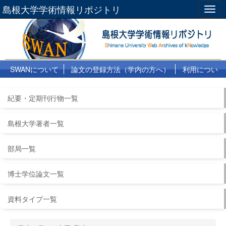
島根大学学術情報リポジトリ
Togg
navig
SWANについて
論文の登録方法（学内の方へ）
利用につい
て
よくある質問
リンク集
紀要・定期刊行物一覧
島根大学著者一覧
部局一覧
博士学位論文一覧
資料タイプ一覧