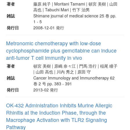
著者
藤原 純子 | Moritani Tamami | 頓宮 美樹 | 山田
高也 | Tabuchi Mari | 竹下 治男
雑誌
Shimane journal of medical science 25 巻 pp.
1 - 5
発行日
2008-12-01 発行
Metronomic chemotherapy with low-dose
cyclophosphamide plus gemcitabine can induce
anti-tumor T cell immunity in vivo
著者
頓宮 美樹 | 原嶋 奈々江 | 門馬 浩行 | 稲尾 瞳子
| 山田 高也 | 川内 秀之 | 原田 守
雑誌
Cancer Immunology and Immunotherapy 62
巻 2 号 pp. 383 - 391
発行日
2013-02 発行
OK-432 Administration Inhibits Murine Allergic
Rhinitis at the Induction Phase, through the
Macrophage Activation with TLR2 Signaling
Pathway