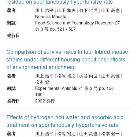
residue on spontaneously hypertensive rats
著者
川上 浩平 | 山田 和夫 | 竹下 治男 | 山田 高也 |
Nomura Masato
雑誌
Food Science and Technology Research 27
巻 3 号 pp. 521 - 527
発行日
Comparison of survival rates in four inbred mouse
strains under different housing conditions: effects
of environmental enrichment
著者
川上 浩平 | 松尾 裕之 | 梶谷 尚世 | 山田 高也 |
松本 健一
雑誌
Experimental Animals 71 巻 2 号 pp. 150 -
160
発行日
2022 発行
Effects of hydrogen-rich water and ascorbic acid
treatment on spontaneously hypertensive rats
著者
川上 浩平 | 松尾 裕之 | 山田 高也 | 松本 健一 |