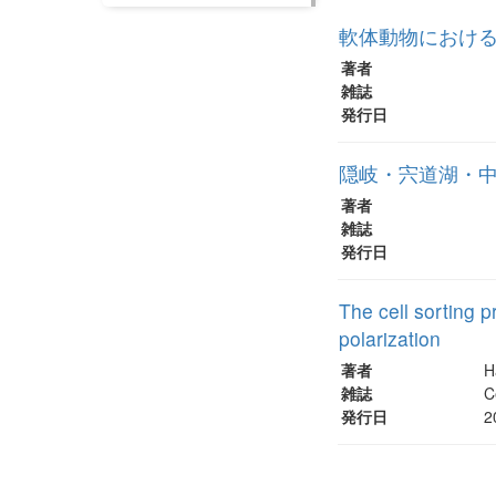
軟体動物におけ
著者
雑誌
発行日
隠岐・宍道湖・中
著者
雑誌
発行日
The cell sorting 
polarization
著者
H
雑誌
C
発行日
2