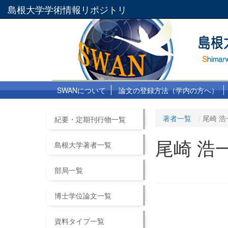
島根大学学術情報リポジトリ
SWANについて
論文の登録方法（学内の方へ）
著者一覧
尾崎 浩
紀要・定期刊行物一覧
尾崎 浩
島根大学著者一覧
部局一覧
博士学位論文一覧
資料タイプ一覧