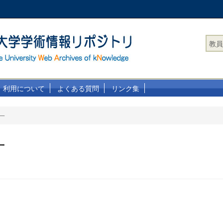
教員
利用について
よくある質問
リンク集
一
一