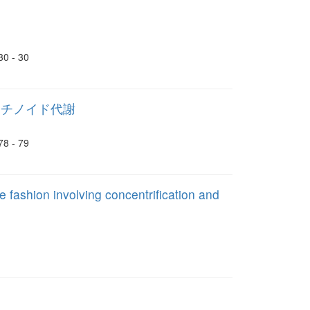
- 30
レチノイド代謝
- 79
e fashion involving concentrification and