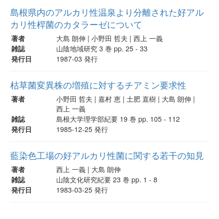
島根県内のアルカリ性温泉より分離された好アル
カリ性桿菌のカタラーゼについて
著者
大島 朗伸 | 小野田 哲夫 | 西上 一義
雑誌
山陰地域研究 3 巻 pp. 25 - 33
発行日
1987-03 発行
枯草菌変異株の増殖に対するチアミン要求性
著者
小野田 哲夫 | 嘉村 恵 | 土肥 直樹 | 大島 朗伸 |
西上 一義
雑誌
島根大学理学部紀要 19 巻 pp. 105 - 112
発行日
1985-12-25 発行
藍染色工場の好アルカリ性菌に関する若干の知見
著者
西上 一義 | 大島 朗伸
雑誌
山陰文化研究紀要 23 巻 pp. 1 - 8
発行日
1983-03-25 発行