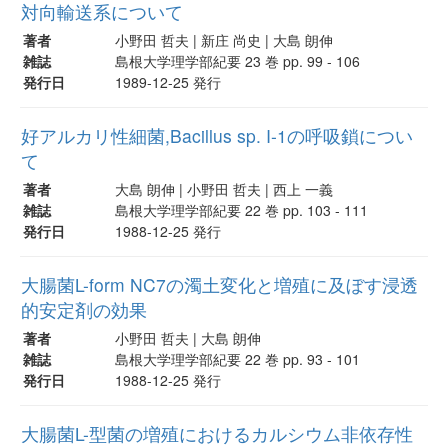
対向輸送系について
著者
小野田 哲夫 | 新庄 尚史 | 大島 朗伸
雑誌
島根大学理学部紀要 23 巻 pp. 99 - 106
発行日
1989-12-25 発行
好アルカリ性細菌,Bacillus sp. I-1の呼吸鎖につい
て
著者
大島 朗伸 | 小野田 哲夫 | 西上 一義
雑誌
島根大学理学部紀要 22 巻 pp. 103 - 111
発行日
1988-12-25 発行
大腸菌L-form NC7の濁土変化と増殖に及ぼす浸透
的安定剤の効果
著者
小野田 哲夫 | 大島 朗伸
雑誌
島根大学理学部紀要 22 巻 pp. 93 - 101
発行日
1988-12-25 発行
大腸菌L-型菌の増殖におけるカルシウム非依存性