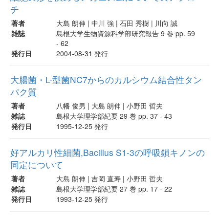
チ
著者
大島 朗伸 | 中川 強 | 石田 秀樹 | 川向 誠
雑誌
島根大学生物資源科学部研究報告 9 巻 pp. 59
- 62
発行日
2004-08-31 発行
大腸菌・L-型菌NC7からのカルシウム結合性タン
パク質
著者
八幡 俊男 | 大島 朗伸 | 小野田 哲夫
雑誌
島根大学理学部紀要 29 巻 pp. 37 - 43
発行日
1995-12-25 発行
好アルカリ性細菌,Bacillus S1-3の呼吸鎖キノンの
同定について
著者
大島 朗伸 | 吉岡 直寿 | 小野田 哲夫
雑誌
島根大学理学部紀要 27 巻 pp. 17 - 22
発行日
1993-12-25 発行