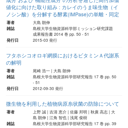
値化に向けた取り組み : カレイのうま味生物（イ
ノシン酸）を分解する酵素(IMPase)の単離・同定
著者
大島 朗伸
雑誌
島根大学生物資源科学部ミッション研究課題
成果報告書 2014 巻 pp. 50 - 51
発行日
2015-03 発行
フタホシコオロギ網膜におけるビタミンＡ代謝系
の解明
著者
尾崎 浩一 | 大島 朗伸
雑誌
島根大学生物資源科学部研究報告 17 巻 pp. 50
- 51
発行日
2012-09-30 発行
微生物を利用した植物病原糸状菌の防除について
著者
上野 誠 | 吉清 恵介 | 佐藤 邦明 | 秋廣 高志 | 大
島 朗伸 | 江角 智也 | 浅尾 俊樹
雑誌
島根大学生物資源科学部研究報告 17 巻 pp. 39