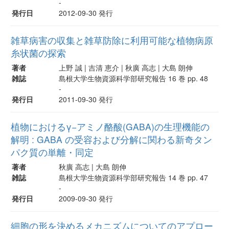
-
発行日
2012-09-30 発行
雑草病害の収集と雑草防除に利用可能な植物病原
糸状菌の探索
著者
上野 誠 | 吉清 恵介 | 秋廣 高志 | 大島 朗伸
雑誌
島根大学生物資源科学部研究報告 16 巻 pp. 48
-
発行日
2011-09-30 発行
植物におけるγ−アミノ酪酸(GABA)の生理機能の
解明 : GABA の受容および分解に関わる新奇タン
パク質の単離・同定
著者
秋廣 高志 | 大島 朗伸
雑誌
島根大学生物資源科学部研究報告 14 巻 pp. 47
-
発行日
2009-09-30 発行
細胞の形を決めるメカニズムについてのアプロー