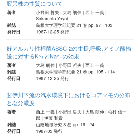
変異株の性質について
著者
小野田 哲夫 | 大島 朗伸 | 西上 一義 |
Sakamoto Yayoi
雑誌
島根大学理学部紀要 21 巻 pp. 97 - 103
発行日
1987-12-25 発行
好アルカリ性桿菌ASSC-2の生長,呼吸,アミノ酸輸
送に対するK^+とNa^+の効果
著者
大島 朗伸 | 小野田 哲夫 | 西上 一義
雑誌
島根大学理学部紀要 21 巻 pp. 105 - 114
発行日
1987-12-25 発行
斐伊川下流の汽水環境下におけるコアマモの分布
と塩分濃度
著者
西上 一義 | 小野田 哲夫 | 大島 朗伸 | 柏村 信一
郎 | 伊藤 和貴
雑誌
山陰地域研究 3 巻 pp. 19 - 24
発行日
1987-03 発行