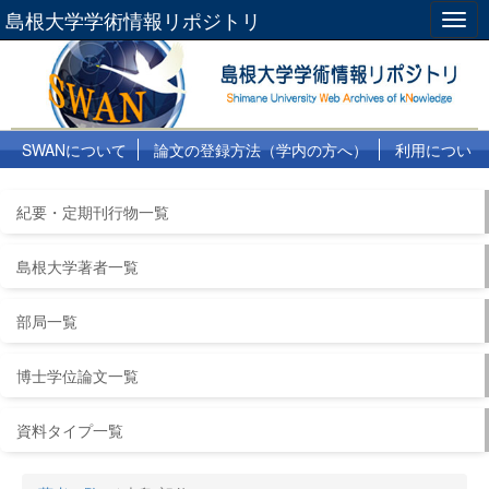
島根大学学術情報リポジトリ
Togg
navig
SWANについて
論文の登録方法（学内の方へ）
利用につい
て
よくある質問
リンク集
紀要・定期刊行物一覧
島根大学著者一覧
部局一覧
博士学位論文一覧
資料タイプ一覧