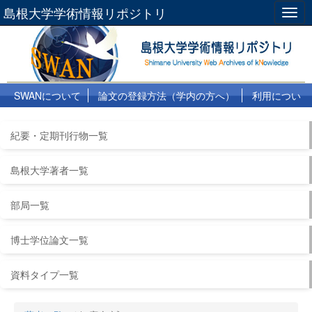
島根大学学術情報リポジトリ
Togg
navig
SWANについて
論文の登録方法（学内の方へ）
利用につい
て
よくある質問
リンク集
紀要・定期刊行物一覧
島根大学著者一覧
部局一覧
博士学位論文一覧
資料タイプ一覧