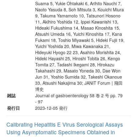
Suama 5, Yukie Ohtakaki 6, Arihito Nauchi 7,
Naoto Yasuda 8, Soh Mitsuta 3, Kouichi Miura
9, Takuma Yamamoto 10, Tatsunori Hosono
11, Akihiro Yoshida 12, Ippei Kawanishi 13,
Hideaki Fukushima 14, Masao Kinoshita 15,
Atsushi Umeda 16, Yuichi Kinoshita 17, Kana
Fukami 18, Toshio Miyawaki 5, Hideki Fujii 19,
Yuichi Yoshida 20, Miwa Kawanaka 21,
Hideyuki Hyogo 22 23, Asahiro Morishita 24,
Hideki Hayashi 25, Hiroshi Tobita 26, Kengo
Tomita 27, Tadashi Ikegami 28, Hirokazu
Takahashi 29, Masato Yoneda 30, Dae Won
Jun 31, Yoshio Sumida 32, Takeshi Okanoue
33, Atsushi Nakajima 30; JANIT Forum | 飛田
博史
雑誌
Journal of gastroenterology 58 巻 2 号 pp. 79
- 97
発行日
2023-12-05 発行
Calibrating Hepatitis E Virus Serological Assays
Using Asymptomatic Specimens Obtained in