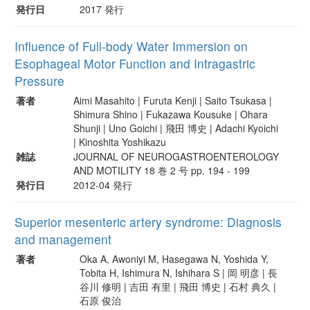
発行日
2017 発行
Influence of Full-body Water Immersion on
Esophageal Motor Function and Intragastric
Pressure
著者
Aimi Masahito | Furuta Kenji | Saito Tsukasa |
Shimura Shino | Fukazawa Kousuke | Ohara
Shunji | Uno Goichi | 飛田 博史 | Adachi Kyoichi
| Kinoshita Yoshikazu
雑誌
JOURNAL OF NEUROGASTROENTEROLOGY
AND MOTILITY 18 巻 2 号 pp. 194 - 199
発行日
2012-04 発行
Superior mesenteric artery syndrome: Diagnosis
and management
著者
Oka A, Awoniyi M, Hasegawa N, Yoshida Y,
Tobita H, Ishimura N, Ishihara S | 岡 明彦 | 長
谷川 修明 | 吉田 有里 | 飛田 博史 | 石村 典久 |
石原 俊治