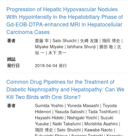
Progression of Hepatic Hypovascular Nodules
With Hypointensity in the Hepatobiliary Phase of
Gd-EOB-DTPA-enhanced MRI in Hepatocellular
Carcinoma Cases
著者
齋藤 宰 | Sato Shuichi | 矢﨑 友隆 | 飛田 博史 |
Miyake Miyake | Ishihara Shunji | 勝部 敬 | 北
垣 一 | 木下 芳一
雑誌
発行日
2018-04-04 発行
Common Drug Pipelines for the Treatment of
Diabetic Nephropathy and Hepatopathy: Can We
Kill Two Birds with One Stone?
著者
Sumida Yoshio | Yoneda Masashi | Toyoda
Hidenori | Yasuda Satoshi | Tada Toshifumi |
Hayashi Hideki | Nishigaki Yoichi | Suzuki
Yusuke | Naiki Takafumi | Morishita Asahiro |
飛田 博史 | Sato Shuichi | Kawabe Naoto |
Fukunishi Shinya | Ikegami Tadashi | Kessoku