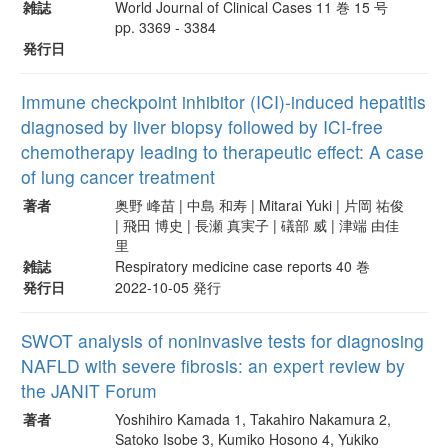
雑誌
World Journal of Clinical Cases 11 巻 15 号
pp. 3369 - 3384
発行日
Immune checkpoint inhibitor (ICI)-induced hepatitis
diagnosed by liver biopsy followed by ICI-free
chemotherapy leading to therapeutic effect: A case
of lung cancer treatment
著者
奥野 峰苗 | 中島 和寿 | Mitarai Yuki | 片岡 祐俊
| 飛田 博史 | 長瀬 真実子 | 礒部 威 | 津端 由佳
里
雑誌
Respiratory medicine case reports 40 巻
発行日
2022-10-05 発行
SWOT analysis of noninvasive tests for diagnosing
NAFLD with severe fibrosis: an expert review by
the JANIT Forum
著者
Yoshihiro Kamada 1, Takahiro Nakamura 2,
Satoko Isobe 3, Kumiko Hosono 4, Yukiko