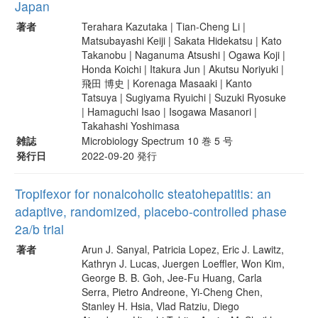
Japan
著者
Terahara Kazutaka | Tian-Cheng Li |
Matsubayashi Keiji | Sakata Hidekatsu | Kato
Takanobu | Naganuma Atsushi | Ogawa Koji |
Honda Koichi | Itakura Jun | Akutsu Noriyuki |
飛田 博史 | Korenaga Masaaki | Kanto
Tatsuya | Sugiyama Ryuichi | Suzuki Ryosuke
| Hamaguchi Isao | Isogawa Masanori |
Takahashi Yoshimasa
雑誌
Microbiology Spectrum 10 巻 5 号
発行日
2022-09-20 発行
Tropifexor for nonalcoholic steatohepatitis: an
adaptive, randomized, placebo-controlled phase
2a/b trial
著者
Arun J. Sanyal, Patricia Lopez, Eric J. Lawitz,
Kathryn J. Lucas, Juergen Loeffler, Won Kim,
George B. B. Goh, Jee-Fu Huang, Carla
Serra, Pietro Andreone, Yi-Cheng Chen,
Stanley H. Hsia, Vlad Ratziu, Diego