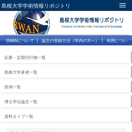
島根大学学術情報リポジトリ
Togg
navig
SWANについて
論文の登録方法（学内の方へ）
利用につい
て
よくある質問
リンク集
紀要・定期刊行物一覧
島根大学著者一覧
部局一覧
博士学位論文一覧
資料タイプ一覧