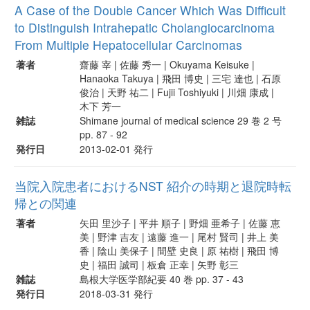
A Case of the Double Cancer Which Was Difficult
to Distinguish Intrahepatic Cholangiocarcinoma
From Multiple Hepatocellular Carcinomas
著者
齋藤 宰 | 佐藤 秀一 | Okuyama Keisuke |
Hanaoka Takuya | 飛田 博史 | 三宅 達也 | 石原
俊治 | 天野 祐二 | Fujii Toshiyuki | 川畑 康成 |
木下 芳一
雑誌
Shimane journal of medical science 29 巻 2 号
pp. 87 - 92
発行日
2013-02-01 発行
当院入院患者におけるNST 紹介の時期と退院時転
帰との関連
著者
矢田 里沙子 | 平井 順子 | 野畑 亜希子 | 佐藤 恵
美 | 野津 吉友 | 遠藤 進一 | 尾村 賢司 | 井上 美
香 | 陰山 美保子 | 間壁 史良 | 原 祐樹 | 飛田 博
史 | 福田 誠司 | 板倉 正幸 | 矢野 彰三
雑誌
島根大学医学部紀要 40 巻 pp. 37 - 43
発行日
2018-03-31 発行