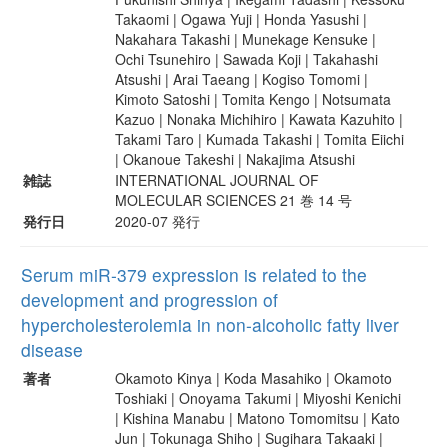
Takaomi | Ogawa Yuji | Honda Yasushi |
Nakahara Takashi | Munekage Kensuke |
Ochi Tsunehiro | Sawada Koji | Takahashi
Atsushi | Arai Taeang | Kogiso Tomomi |
Kimoto Satoshi | Tomita Kengo | Notsumata
Kazuo | Nonaka Michihiro | Kawata Kazuhito |
Takami Taro | Kumada Takashi | Tomita Eiichi
| Okanoue Takeshi | Nakajima Atsushi
雑誌
INTERNATIONAL JOURNAL OF
MOLECULAR SCIENCES 21 巻 14 号
発行日
2020-07 発行
Serum miR-379 expression is related to the
development and progression of
hypercholesterolemia in non-alcoholic fatty liver
disease
著者
Okamoto Kinya | Koda Masahiko | Okamoto
Toshiaki | Onoyama Takumi | Miyoshi Kenichi
| Kishina Manabu | Matono Tomomitsu | Kato
Jun | Tokunaga Shiho | Sugihara Takaaki |