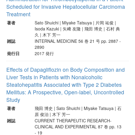
Scheduled for Invasive Hepatocellular Carcinoma
Treatment
著者
Sato Shuichi | Miyake Tatsuya | 片岡 祐俊 |
Isoda Kazuki | 矢﨑 友隆 | 飛田 博史 | 石村 典
久 | 木下 芳一
雑誌
INTERNAL MEDICINE 56 巻 21 号 pp. 2887 -
2890
発行日
2017 発行
Effects of Dapagliflozin on Body Composition and
Liver Tests in Patients with Nonalcoholic
Steatohepatitis Associated with Type 2 Diabetes
Mellitus: A Prospective, Open-label, Uncontrolled
Study
著者
飛田 博史 | Sato Shuichi | Miyake Tatsuya | 石
原 俊治 | 木下 芳一
雑誌
CURRENT THERAPEUTIC RESEARCH-
CLINICAL AND EXPERIMENTAL 87 巻 pp. 13
- 19