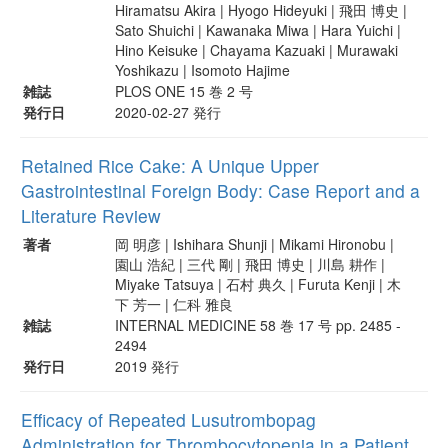
Hiramatsu Akira | Hyogo Hideyuki | 飛田 博史 |
Sato Shuichi | Kawanaka Miwa | Hara Yuichi |
Hino Keisuke | Chayama Kazuaki | Murawaki
Yoshikazu | Isomoto Hajime
雑誌
PLOS ONE 15 巻 2 号
発行日
2020-02-27 発行
Retained Rice Cake: A Unique Upper
Gastrointestinal Foreign Body: Case Report and a
Literature Review
著者
岡 明彦 | Ishihara Shunji | Mikami Hironobu |
園山 浩紀 | 三代 剛 | 飛田 博史 | 川島 耕作 |
Miyake Tatsuya | 石村 典久 | Furuta Kenji | 木
下 芳一 | 仁科 雅良
雑誌
INTERNAL MEDICINE 58 巻 17 号 pp. 2485 -
2494
発行日
2019 発行
Efficacy of Repeated Lusutrombopag
Administration for Thrombocytopenia in a Patient