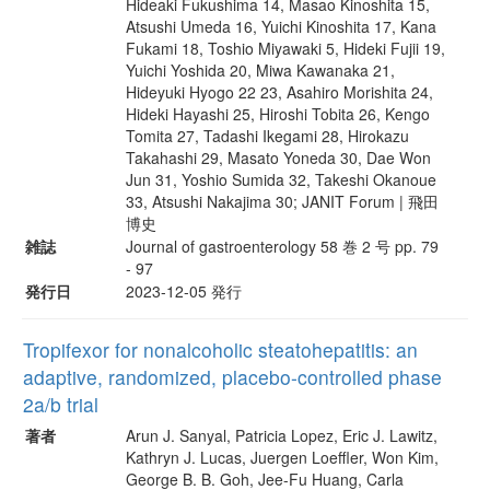
Hideaki Fukushima 14, Masao Kinoshita 15,
Atsushi Umeda 16, Yuichi Kinoshita 17, Kana
Fukami 18, Toshio Miyawaki 5, Hideki Fujii 19,
Yuichi Yoshida 20, Miwa Kawanaka 21,
Hideyuki Hyogo 22 23, Asahiro Morishita 24,
Hideki Hayashi 25, Hiroshi Tobita 26, Kengo
Tomita 27, Tadashi Ikegami 28, Hirokazu
Takahashi 29, Masato Yoneda 30, Dae Won
Jun 31, Yoshio Sumida 32, Takeshi Okanoue
33, Atsushi Nakajima 30; JANIT Forum | 飛田
博史
雑誌
Journal of gastroenterology 58 巻 2 号 pp. 79
- 97
発行日
2023-12-05 発行
Tropifexor for nonalcoholic steatohepatitis: an
adaptive, randomized, placebo-controlled phase
2a/b trial
著者
Arun J. Sanyal, Patricia Lopez, Eric J. Lawitz,
Kathryn J. Lucas, Juergen Loeffler, Won Kim,
George B. B. Goh, Jee-Fu Huang, Carla