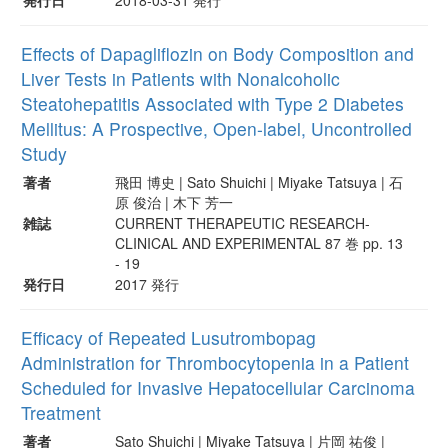
Effects of Dapagliflozin on Body Composition and
Liver Tests in Patients with Nonalcoholic
Steatohepatitis Associated with Type 2 Diabetes
Mellitus: A Prospective, Open-label, Uncontrolled
Study
著者
飛田 博史 | Sato Shuichi | Miyake Tatsuya | 石
原 俊治 | 木下 芳一
雑誌
CURRENT THERAPEUTIC RESEARCH-
CLINICAL AND EXPERIMENTAL 87 巻 pp. 13
- 19
発行日
2017 発行
Efficacy of Repeated Lusutrombopag
Administration for Thrombocytopenia in a Patient
Scheduled for Invasive Hepatocellular Carcinoma
Treatment
著者
Sato Shuichi | Miyake Tatsuya | 片岡 祐俊 |