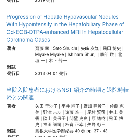
Progression of Hepatic Hypovascular Nodules
With Hypointensity in the Hepatobiliary Phase of
Gd-EOB-DTPA-enhanced MRI in Hepatocellular
Carcinoma Cases
著者
齋藤 宰 | Sato Shuichi | 矢﨑 友隆 | 飛田 博史 |
Miyake Miyake | Ishihara Shunji | 勝部 敬 | 北
垣 一 | 木下 芳一
雑誌
発行日
2018-04-04 発行
当院入院患者におけるNST 紹介の時期と退院時転
帰との関連
著者
矢田 里沙子 | 平井 順子 | 野畑 亜希子 | 佐藤 恵
美 | 野津 吉友 | 遠藤 進一 | 尾村 賢司 | 井上 美
香 | 陰山 美保子 | 間壁 史良 | 原 祐樹 | 飛田 博
史 | 福田 誠司 | 板倉 正幸 | 矢野 彰三
雑誌
島根大学医学部紀要 40 巻 pp. 37 - 43
発行日
2018-03-31 発行