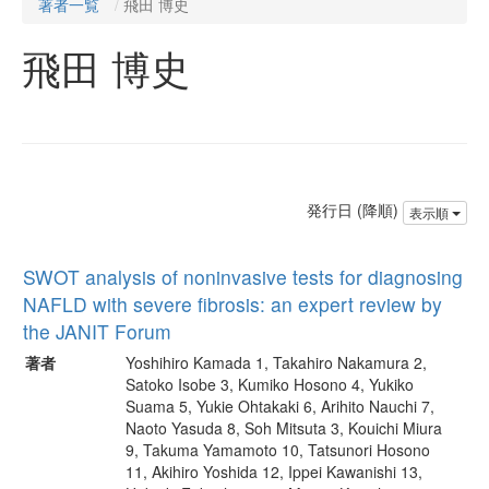
著者一覧
飛田 博史
飛田 博史
発行日 (降順)
表示順
SWOT analysis of noninvasive tests for diagnosing
NAFLD with severe fibrosis: an expert review by
the JANIT Forum
著者
Yoshihiro Kamada 1, Takahiro Nakamura 2,
Satoko Isobe 3, Kumiko Hosono 4, Yukiko
Suama 5, Yukie Ohtakaki 6, Arihito Nauchi 7,
Naoto Yasuda 8, Soh Mitsuta 3, Kouichi Miura
9, Takuma Yamamoto 10, Tatsunori Hosono
11, Akihiro Yoshida 12, Ippei Kawanishi 13,