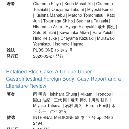
著者
Okamoto Kinya | Koda Masahiko | Okamoto
Toshiaki | Onoyama Takumi | Miyoshi Kenichi
| Kishina Manabu | Matono Tomomitsu | Kato
Jun | Tokunaga Shiho | Sugihara Takaaki |
Hiramatsu Akira | Hyogo Hideyuki | 飛田 博史 |
Sato Shuichi | Kawanaka Miwa | Hara Yuichi |
Hino Keisuke | Chayama Kazuaki | Murawaki
Yoshikazu | Isomoto Hajime
雑誌
PLOS ONE 15 巻 2 号
発行日
2020-02-27 発行
Retained Rice Cake: A Unique Upper
Gastrointestinal Foreign Body: Case Report and a
Literature Review
著者
岡 明彦 | Ishihara Shunji | Mikami Hironobu |
園山 浩紀 | 三代 剛 | 飛田 博史 | 川島 耕作 |
Miyake Tatsuya | 石村 典久 | Furuta Kenji | 木
下 芳一 | 仁科 雅良
雑誌
INTERNAL MEDICINE 58 巻 17 号 pp. 2485 -
2494
発行日
2019 発行