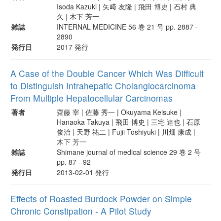
Isoda Kazuki | 矢﨑 友隆 | 飛田 博史 | 石村 典
久 | 木下 芳一
雑誌
INTERNAL MEDICINE 56 巻 21 号 pp. 2887 -
2890
発行日
2017 発行
A Case of the Double Cancer Which Was Difficult
to Distinguish Intrahepatic Cholangiocarcinoma
From Multiple Hepatocellular Carcinomas
著者
齋藤 宰 | 佐藤 秀一 | Okuyama Keisuke |
Hanaoka Takuya | 飛田 博史 | 三宅 達也 | 石原
俊治 | 天野 祐二 | Fujii Toshiyuki | 川畑 康成 |
木下 芳一
雑誌
Shimane journal of medical science 29 巻 2 号
pp. 87 - 92
発行日
2013-02-01 発行
Effects of Roasted Burdock Powder on Simple
Chronic Constipation - A Pilot Study