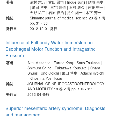
著者
清村 志乃 | 古田 賢司 | Inoue Junji | 結城 崇史
| 飛田 博史 | 三宅 達也 | 石村 典久 | 佐藤 秀一 |
天野 祐二 | 石原 俊治 | 足立 経一 | 木下 芳一
雑誌
Shimane journal of medical science 29 巻 1 号
pp. 31 - 36
発行日
2012-12-01 発行
Influence of Full-body Water Immersion on
Esophageal Motor Function and Intragastric
Pressure
著者
Aimi Masahito | Furuta Kenji | Saito Tsukasa |
Shimura Shino | Fukazawa Kousuke | Ohara
Shunji | Uno Goichi | 飛田 博史 | Adachi Kyoichi
| Kinoshita Yoshikazu
雑誌
JOURNAL OF NEUROGASTROENTEROLOGY
AND MOTILITY 18 巻 2 号 pp. 194 - 199
発行日
2012-04 発行
Superior mesenteric artery syndrome: Diagnosis
and management