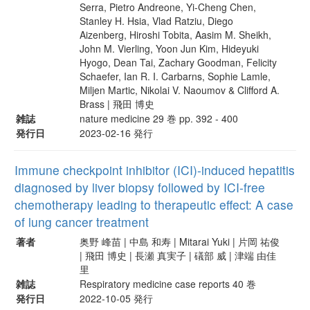
Serra, Pietro Andreone, Yi-Cheng Chen,
Stanley H. Hsia, Vlad Ratziu, Diego
Aizenberg, Hiroshi Tobita, Aasim M. Sheikh,
John M. Vierling, Yoon Jun Kim, Hideyuki
Hyogo, Dean Tai, Zachary Goodman, Felicity
Schaefer, Ian R. I. Carbarns, Sophie Lamle,
Miljen Martic, Nikolai V. Naoumov & Clifford A.
Brass | 飛田 博史
雑誌
nature medicine 29 巻 pp. 392 - 400
発行日
2023-02-16 発行
Immune checkpoint inhibitor (ICI)-induced hepatitis
diagnosed by liver biopsy followed by ICI-free
chemotherapy leading to therapeutic effect: A case
of lung cancer treatment
著者
奥野 峰苗 | 中島 和寿 | Mitarai Yuki | 片岡 祐俊
| 飛田 博史 | 長瀬 真実子 | 礒部 威 | 津端 由佳
里
雑誌
Respiratory medicine case reports 40 巻
発行日
2022-10-05 発行