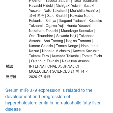
Hidenori | Yasuda Satoshi | Tada Toshifumi |
Hayashi Hideki | Nishigaki Yoichi | Suzuki
Yusuke | Naiki Takafumi | Morishita Asahiro |
飛田 博史 | Sato Shuichi | Kawabe Naoto |
Fukunishi Shinya | Ikegami Tadashi | Kessoku
Takaomi | Ogawa Yuji | Honda Yasushi |
Nakahara Takashi | Munekage Kensuke |
Ochi Tsunehiro | Sawada Koji | Takahashi
Atsushi | Arai Taeang | Kogiso Tomomi |
Kimoto Satoshi | Tomita Kengo | Notsumata
Kazuo | Nonaka Michihiro | Kawata Kazuhito |
Takami Taro | Kumada Takashi | Tomita Eiichi
| Okanoue Takeshi | Nakajima Atsushi
雑誌
INTERNATIONAL JOURNAL OF
MOLECULAR SCIENCES 21 巻 14 号
発行日
2020-07 発行
Serum miR-379 expression is related to the
development and progression of
hypercholesterolemia in non-alcoholic fatty liver
disease