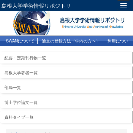
島根大学学術情報リポジトリ
Togg
navig
SWANについて
論文の登録方法（学内の方へ）
利用につい
て
よくある質問
リンク集
紀要・定期刊行物一覧
島根大学著者一覧
部局一覧
博士学位論文一覧
資料タイプ一覧