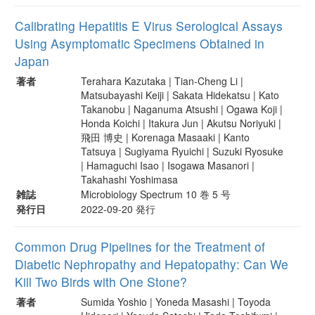
Calibrating Hepatitis E Virus Serological Assays
Using Asymptomatic Specimens Obtained in
Japan
著者
Terahara Kazutaka | Tian-Cheng Li |
Matsubayashi Keiji | Sakata Hidekatsu | Kato
Takanobu | Naganuma Atsushi | Ogawa Koji |
Honda Koichi | Itakura Jun | Akutsu Noriyuki |
飛田 博史 | Korenaga Masaaki | Kanto
Tatsuya | Sugiyama Ryuichi | Suzuki Ryosuke
| Hamaguchi Isao | Isogawa Masanori |
Takahashi Yoshimasa
雑誌
Microbiology Spectrum 10 巻 5 号
発行日
2022-09-20 発行
Common Drug Pipelines for the Treatment of
Diabetic Nephropathy and Hepatopathy: Can We
Kill Two Birds with One Stone?
著者
Sumida Yoshio | Yoneda Masashi | Toyoda