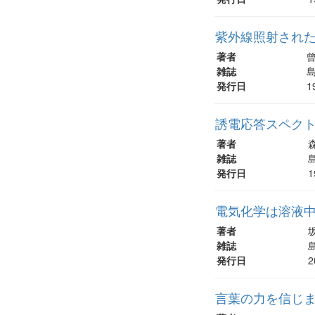
紫外線照射された
著者
曾
雑誌
島
発行日
1
誘電応答スペク
著者
雑誌
島
発行日
1
電気化学は溶液中
著者
坂
雑誌
島
発行日
2
言葉の力を信じま