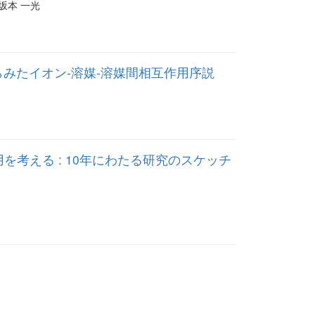
| 坂本 一光
からみたイオン-溶媒-溶媒間相互作用序説
用を考える : 10年にわたる研究のスケッチ