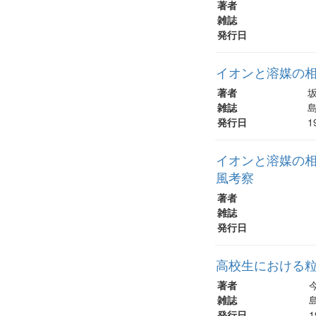
著者
雑誌
発行日
イオンと溶媒の相互
著者
坂
雑誌
島
発行日
1
イオンと溶媒の相互
風考察
著者
雑誌
発行日
高校生における
著者
雑誌
島
発行日
1