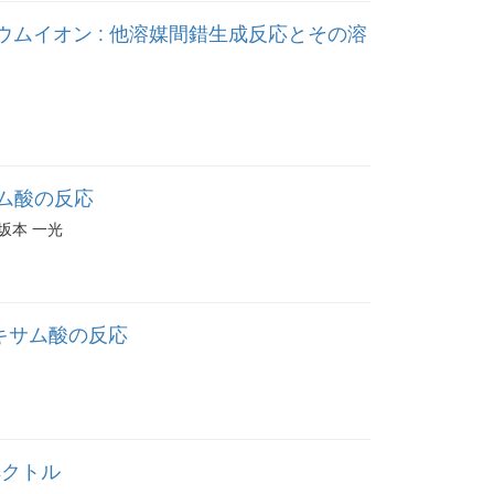
ウムイオン : 他溶媒間錯生成反応とその溶
サム酸の反応
| 坂本 一光
ロキサム酸の反応
ペクトル