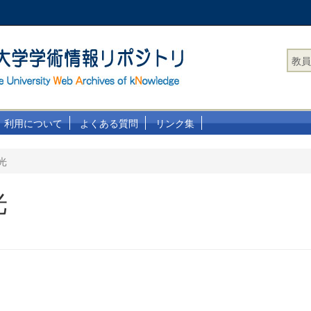
教員
利用について
よくある質問
リンク集
光
光