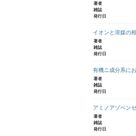
著者
雑誌
発行日
イオンと溶媒の相
著者
雑誌
発行日
有機ニ成分系に
著者
雑誌
発行日
アミノアゾベンゼ
著者
雑誌
発行日