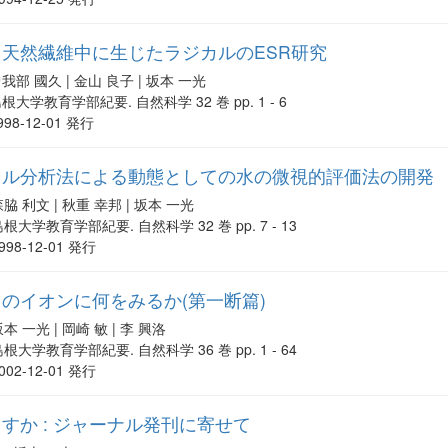
天然繊維中に生じたラジカルのESR研究
我部 國久 | 金山 良子 | 坂本 一光
根大学教育学部紀要. 自然科学 32 巻 pp. 1 - 6
998-12-01 発行
トル分析法による動態としての水の微視的評価法の開発
森脇 利文 | 秋重 幸邦 | 坂本 一光
根大学教育学部紀要. 自然科学 32 巻 pp. 7 - 13
998-12-01 発行
のイオンに何をみるか(第一断篇)
本 一光 | 岡崎 敏 | 李 興洛
根大学教育学部紀要. 自然科学 36 巻 pp. 1 - 64
002-12-01 発行
すか : ジャーナル発刊に寄せて