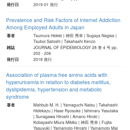
発行日
2019-01 発行
Prevalence and Risk Factors of Internet Addiction
Among Employed Adults in Japan
著者
Tsumura Hideki | 神田 秀幸 | Sugaya Nagisa |
Tsuboi Satoshi | Takahashi Kenzo
雑誌
JOURNAL OF EPIDEMIOLOGY 28 巻 4 号 pp.
202 - 206
発行日
2018 発行
Association of plasma free amino acids with
hyperuricemia in relation to diabetes mellitus,
dyslipidemia, hypertension and metabolic
syndrome
著者
Mahbub M. H. | Yamaguchi Natsu | Takahashi
Hidekazu | Hase Ryosuke | Ishimaru Yasutaka
| Sunagawa Hiroshi | Amano Hiroki |
Kobayashi-Miura Mikiko | 神田 秀幸 | Fujita
Yasuyuki | Yamamoto Hiroshi | Yamamoto Mai