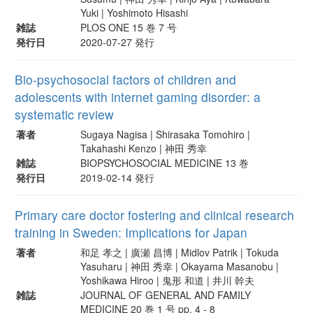
Yuki | Yoshimoto Hisashi
雑誌
PLOS ONE 15 巻 7 号
発行日
2020-07-27 発行
Bio-psychosocial factors of children and
adolescents with internet gaming disorder: a
systematic review
著者
Sugaya Nagisa | Shirasaka Tomohiro |
Takahashi Kenzo | 神田 秀幸
雑誌
BIOPSYCHOSOCIAL MEDICINE 13 巻
発行日
2019-02-14 発行
Primary care doctor fostering and clinical research
training in Sweden: Implications for Japan
著者
和足 孝之 | 廣瀬 昌博 | Midlov Patrik | Tokuda
Yasuharu | 神田 秀幸 | Okayama Masanobu |
Yoshikawa Hiroo | 鬼形 和道 | 井川 幹夫
雑誌
JOURNAL OF GENERAL AND FAMILY
MEDICINE 20 巻 1 号 pp. 4 - 8