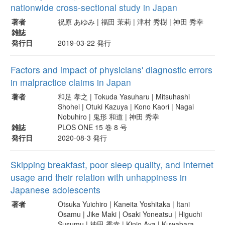
nationwide cross-sectional study in Japan
著者
祝原 あゆみ | 福田 茉莉 | 津村 秀樹 | 神田 秀幸
雑誌
発行日
2019-03-22 発行
Factors and impact of physicians' diagnostic errors
in malpractice claims in Japan
著者
和足 孝之 | Tokuda Yasuharu | Mitsuhashi
Shohei | Otuki Kazuya | Kono Kaori | Nagai
Nobuhiro | 鬼形 和道 | 神田 秀幸
雑誌
PLOS ONE 15 巻 8 号
発行日
2020-08-3 発行
Skipping breakfast, poor sleep quality, and Internet
usage and their relation with unhappiness in
Japanese adolescents
著者
Otsuka Yuichiro | Kaneita Yoshitaka | Itani
Osamu | Jike Maki | Osaki Yoneatsu | Higuchi
Susumu | 神田 秀幸 | Kinjo Aya | Kuwabara