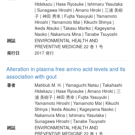
Hidekazu | Hase Ryosuke | Ishimaru Yasutaka
| Sunagawa Hiroshi | Amano Hiroki | 三浦 美樹
子 | 神田 秀幸 | Fujita Yasuyuki | Yamamoto
Hiroshi | Yamamoto Mai | Kikuchi Shinya |
Ikeda Atsuko | Takasu Mariko | Kageyama
Naoko | Nakamura Mina | Tanabe Tsuyoshi
雑誌
ENVIRONMENTAL HEALTH AND
PREVENTIVE MEDICINE 22 巻 1 号
発行日
2017 発行
Alteration in plasma free amino acid levels and its
association with gout
著者
Mahbub M. H. | Yamaguchi Natsu | Takahashi
Hidekazu | Hase Ryosuke | Amano Hiroki | 三
浦 美樹子 | 神田 秀幸 | Fujita Yasuyuki |
Yamamoto Hiroshi | Yamamoto Mai | Kikuchi
Shinya | Ikeda Atsuko | Kageyama Naoko |
Nakamura Mina | Ishimaru Yasutaka |
Sunagawa Hiroshi | Tanabe Tsuyoshi
雑誌
ENVIRONMENTAL HEALTH AND
PREVENTIVE MEDICINE 22 巻 1 号