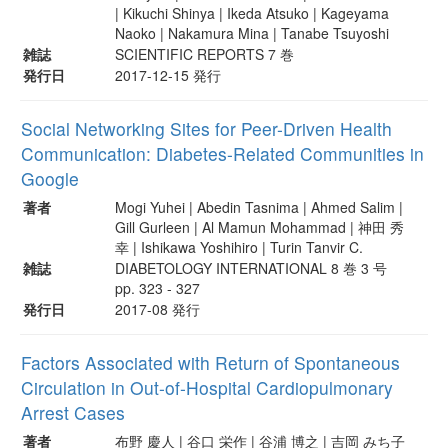
| Kikuchi Shinya | Ikeda Atsuko | Kageyama
Naoko | Nakamura Mina | Tanabe Tsuyoshi
雑誌
SCIENTIFIC REPORTS 7 巻
発行日
2017-12-15 発行
Social Networking Sites for Peer-Driven Health
Communication: Diabetes-Related Communities in
Google
著者
Mogi Yuhei | Abedin Tasnima | Ahmed Salim |
Gill Gurleen | Al Mamun Mohammad | 神田 秀
幸 | Ishikawa Yoshihiro | Turin Tanvir C.
雑誌
DIABETOLOGY INTERNATIONAL 8 巻 3 号
pp. 323 - 327
発行日
2017-08 発行
Factors Associated with Return of Spontaneous
Circulation in Out-of-Hospital Cardiopulmonary
Arrest Cases
著者
布野 慶人 | 谷口 栄作 | 谷浦 博之 | 吉岡 みち子