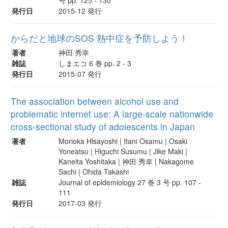
発行日
2015-12 発行
からだと地球のSOS 熱中症を予防しよう！
著者
神田 秀幸
雑誌
しまエコ 6 巻 pp. 2 - 3
発行日
2015-07 発行
The association between alcohol use and
problematic internet use: A large-scale nationwide
cross-sectional study of adolescents in Japan
著者
Morioka Hisayoshi | Itani Osamu | Osaki
Yoneatsu | Higuchi Susumu | Jike Maki |
Kaneita Yoshitaka | 神田 秀幸 | Nakagome
Sachi | Ohida Takashi
雑誌
Journal of epidemiology 27 巻 3 号 pp. 107 -
111
発行日
2017-03 発行