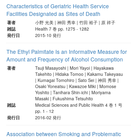
Characteristics of Geriatric Health Service
Facilities Designated as Sites of Death
著者
小野 光美 | 神田 秀幸 | 竹田 裕子 | 原 祥子
雑誌
Health 7 巻 pp. 1275 - 1282
発行日
2015-10 発行
The Ethyl Palmitate Is an Informative Measure for
Amount and Frequency of Alcohol Consumption
著者
Tsuji Masayoshi | Mori Yayoi | Hayakawa
Takehito | Hidaka Tomoo | Kakamu Takeyasu
| Kumagai Tomohiro | Sato Sei | 神田 秀幸 |
Osaki Yoneatsu | Kawazoe Miki | Momose
Yoshito | Tanihara Shin-ichi | Moriyama
Masaki | Fukushima Tetsuhito
雑誌
Medical Sciences and Public Health 4 巻 1 号
pp. 1 - 12
発行日
2016-02 発行
Association between Smoking and Problematic