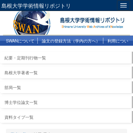
島根大学学術情報リポジトリ
Togg
navig
SWANについて
論文の登録方法（学内の方へ）
利用につい
て
よくある質問
リンク集
紀要・定期刊行物一覧
島根大学著者一覧
部局一覧
博士学位論文一覧
資料タイプ一覧