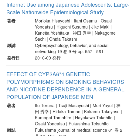
Internet Use among Japanese Adolescents: Large-
Scale Nationwide Epidemiological Study
著者
Morioka Hisayoshi | Itani Osamu | Osaki
Yoneatsu | Higuchi Susumu | Jike Maki |
Kaneita Yoshitaka | 神田 秀幸 | Nakagome
Sachi | Ohida Takashi
雑誌
Cyberpsychology, behavior, and social
networking 19 巻 9 号 pp. 557 - 561
発行日
2016-09 発行
EFFECT OF CYP2A6*4 GENETIC
POLYMORPHISMS ON SMOKING BEHAVIORS
AND NICOTINE DEPENDENCE IN A GENERAL
POPULATION OF JAPANESE MEN
著者
Ito Teruna | Tsuji Masayoshi | Mori Yayoi | 神
田 秀幸 | Hidaka Tomoo | Kakamu Takeyasu |
Kumagai Tomohiro | Hayakawa Takehito |
Osaki Yoneatsu | Fukushima Tetsuhito
雑誌
Fukushima journal of medical science 61 巻 2
号 pp. 125 - 130