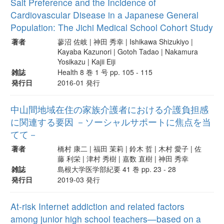
Salt Preference and the Incidence of
Cardiovascular Disease in a Japanese General
Population: The Jichi Medical School Cohort Study
著者
蓼沼 佐岐 | 神田 秀幸 | Ishikawa Shizukiyo |
Kayaba Kazunori | Gotoh Tadao | Nakamura
Yosikazu | Kajii Eiji
雑誌
Health 8 巻 1 号 pp. 105 - 115
発行日
2016-01 発行
中山間地域在住の家族介護者における介護負担感
に関連する要因 －ソーシャルサポートに焦点を当
てて－
著者
橋村 康二 | 福田 茉莉 | 鈴木 哲 | 木村 愛子 | 佐
藤 利栄 | 津村 秀樹 | 嘉数 直樹 | 神田 秀幸
雑誌
島根大学医学部紀要 41 巻 pp. 23 - 28
発行日
2019-03 発行
At-risk Internet addiction and related factors
among junior high school teachers—based on a