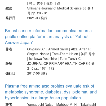
| 神田 秀幸 | 佐野 千晶
雑誌
Shimane Journal of Medical Science 38 巻 1
号 pp. 23 - 31
発行日
2021-03 発行
Breast cancer information communicated on a
public online platform: an analysis of 'Yahoo!
Answer Japan'
著者
Ohigashi An | Ahmed Salim | Afzal Arfan R. |
Shigeta Naoko | Tam-Tham Helen | 神田 秀幸
| Ishikawa Yoshihiro | Turin Tanvir C.
雑誌
JOURNAL OF PRIMARY HEALTH CARE 9 巻
2 号 pp. 167 - 172
発行日
2017-06 発行
Plasma free amino acid profiles evaluate risk of
metabolic syndrome, diabetes, dyslipidemia, and
hypertension in a large Asian population
著者
Yamaguchi Natsu | Mahbub M. H. | Takahashi