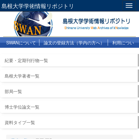
島根大学学術情報リポジトリ
Togg
navig
SWANについて
論文の登録方法（学内の方へ）
利用につい
て
よくある質問
リンク集
紀要・定期刊行物一覧
島根大学著者一覧
部局一覧
博士学位論文一覧
資料タイプ一覧