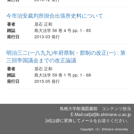
今市治安裁判所掛合出張所史料について
著者
居石 正和
雑誌
島大法学 56 巻 4 号 pp. 1 - 85
発行日
2013-03 発行
明治三二(一八九九)年府県制・郡制の改正(一) : 第
三回帝国議会までの改正論議
著者
居石 正和
雑誌
島大法学 59 巻 1 号 pp. 1 - 68
発行日
2015-05 発行
島根大学附属図書館 コンテンツ担当
E-Mail:cat[at]lib.shimane-u.ac.jp
[at]は@に変換してメールをお送りください。
Copyright（C）Shimane University