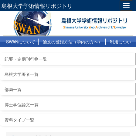
島根大学学術情報リポジトリ
Togg
navig
SWANについて
論文の登録方法（学内の方へ）
利用につい
て
よくある質問
リンク集
紀要・定期刊行物一覧
島根大学著者一覧
部局一覧
博士学位論文一覧
資料タイプ一覧