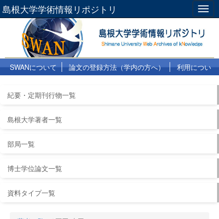
島根大学学術情報リポジトリ
Togg
navig
SWANについて
論文の登録方法（学内の方へ）
利用につい
て
よくある質問
リンク集
紀要・定期刊行物一覧
島根大学著者一覧
部局一覧
博士学位論文一覧
資料タイプ一覧