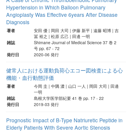
Hypertension in Which Balloon Pulmonary
Angioplasty Was Effective 6years After Disease
Diagnosis
著者
安田 優 | 岡田 大司 | 伊藤 新平 | 遠藤 昭博 | 吉
冨 裕之 | 松原 広己 | 田邊 一明
雑誌
Shimane Journal of Medical Science 37 巻 2
号 pp. 67 - 72
発行日
2020-06 発行
健常人における運動負荷心エコー図検査による心
機能・血行動態評価
著者
今岡 圭 | 中隅 濃 | 山口 一人 | 岡田 大司 | 田邊
一明
雑誌
島根大学医学部紀要 41 巻 pp. 17 - 22
発行日
2019-03 発行
Prognostic Impact of B-Type Natriuretic Peptide in
Elderly Patients With Severe Aortic Stenosis