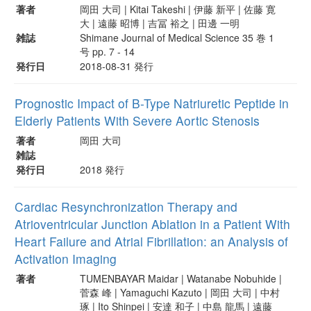
著者
岡田 大司 | Kitai Takeshi | 伊藤 新平 | 佐藤 寛
大 | 遠藤 昭博 | 吉冨 裕之 | 田邊 一明
雑誌
Shimane Journal of Medical Science 35 巻 1
号 pp. 7 - 14
発行日
2018-08-31 発行
Prognostic Impact of B-Type Natriuretic Peptide in
Elderly Patients With Severe Aortic Stenosis
著者
岡田 大司
雑誌
発行日
2018 発行
Cardiac Resynchronization Therapy and
Atrioventricular Junction Ablation in a Patient With
Heart Failure and Atrial Fibrillation: an Analysis of
Activation Imaging
著者
TUMENBAYAR Maidar | Watanabe Nobuhide |
菅森 峰 | Yamaguchi Kazuto | 岡田 大司 | 中村
琢 | Ito Shinpei | 安達 和子 | 中島 龍馬 | 遠藤