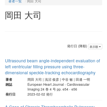
著者一覧
岡田 大司
岡田 大司
発行日 (降順)
表示順
Ultrasound beam angle-independent evaluation of
left ventricular filling pressure using three-
dimensional speckle-tracking echocardiography
著者
岡田 大司 | 浅沼 俊彦 | 中谷 敏 | 田邊 一明
雑誌
European Heart Journal - Cardiovascular
Imaging 24 巻 4 号 pp. e54 - e56
発行日
2023-02-02 発行
A Case of Chronic Thromboembolic Pulmonary