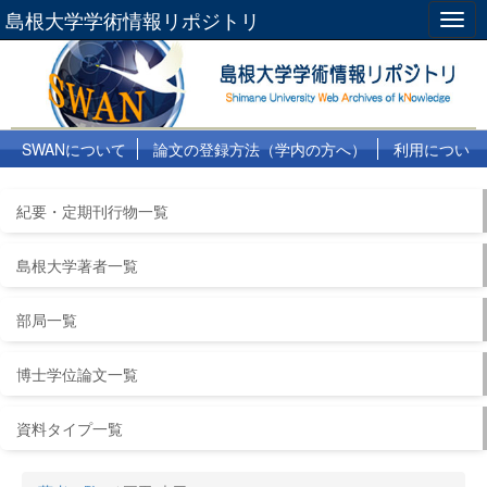
島根大学学術情報リポジトリ
Togg
navig
SWANについて
論文の登録方法（学内の方へ）
利用につい
て
よくある質問
リンク集
紀要・定期刊行物一覧
島根大学著者一覧
部局一覧
博士学位論文一覧
資料タイプ一覧