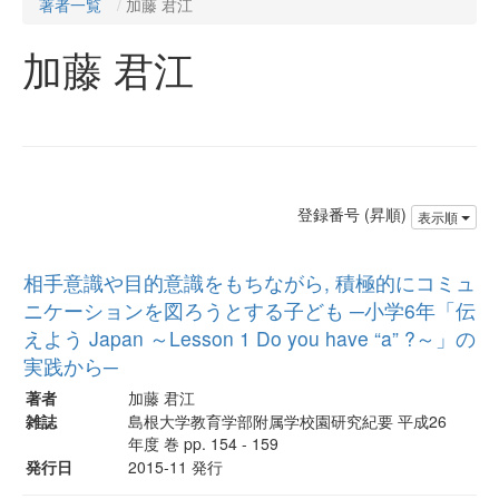
著者一覧
加藤 君江
加藤 君江
登録番号 (昇順)
表示順
相手意識や目的意識をもちながら, 積極的にコミュ
ニケーションを図ろうとする子ども ─小学6年「伝
えよう Japan ～Lesson 1 Do you have “a” ?～」の
実践から─
著者
加藤 君江
雑誌
島根大学教育学部附属学校園研究紀要 平成26
年度 巻 pp. 154 - 159
発行日
2015-11 発行