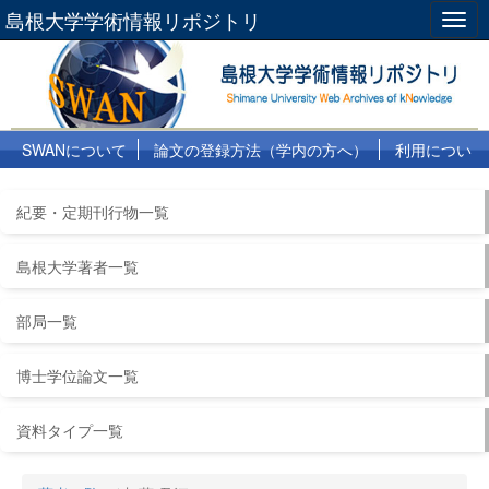
島根大学学術情報リポジトリ
Togg
navig
SWANについて
論文の登録方法（学内の方へ）
利用につい
て
よくある質問
リンク集
紀要・定期刊行物一覧
島根大学著者一覧
部局一覧
博士学位論文一覧
資料タイプ一覧