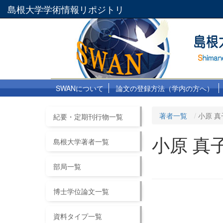
島根大学学術情報リポジトリ
SWANについて
論文の登録方法（学内の方へ）
著者一覧
小原 真
紀要・定期刊行物一覧
小原 真
島根大学著者一覧
部局一覧
博士学位論文一覧
資料タイプ一覧