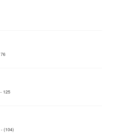
76
 125
(104)