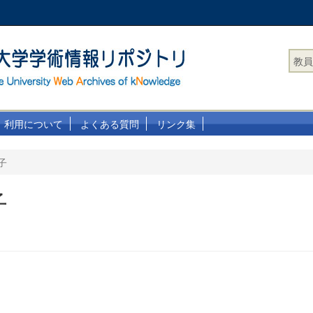
教員
利用について
よくある質問
リンク集
子
子