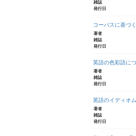
雑誌
発行日
コーパスに基づく名
著者
雑誌
発行日
英語の色彩語につ
著者
雑誌
発行日
英語のイディオ
著者
雑誌
発行日