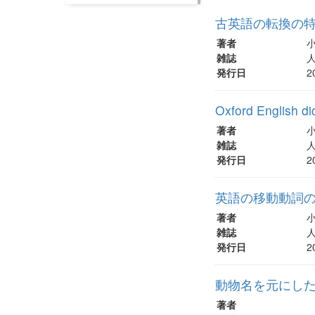
古英語の転換の
著者
雑誌
人
発行日
2
Oxford Englis
著者
雑誌
人
発行日
2
英語の移動動詞
著者
雑誌
人
発行日
2
動物名を元にし
著者