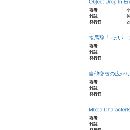
Object Drop in E
著者
雑誌
神
発行日
2
接尾辞「−ぽい」
著者
雑誌
発行日
自他交替の広がり
著者
雑誌
発行日
Mixed Characteris
著者
雑誌
発行日