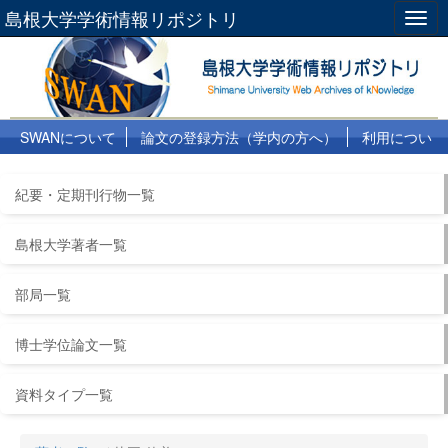
島根大学学術情報リポジトリ
Togg
navig
SWANについて
論文の登録方法（学内の方へ）
利用につい
て
よくある質問
リンク集
紀要・定期刊行物一覧
島根大学著者一覧
部局一覧
博士学位論文一覧
資料タイプ一覧