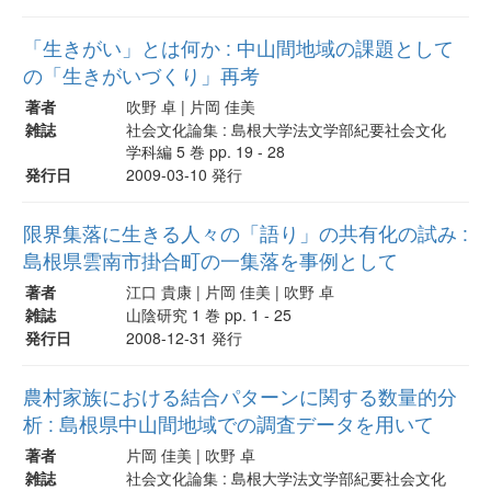
「生きがい」とは何か : 中山間地域の課題として
の「生きがいづくり」再考
著者
吹野 卓 | 片岡 佳美
雑誌
社会文化論集 : 島根大学法文学部紀要社会文化
学科編 5 巻 pp. 19 - 28
発行日
2009-03-10 発行
限界集落に生きる人々の「語り」の共有化の試み :
島根県雲南市掛合町の一集落を事例として
著者
江口 貴康 | 片岡 佳美 | 吹野 卓
雑誌
山陰研究 1 巻 pp. 1 - 25
発行日
2008-12-31 発行
農村家族における結合パターンに関する数量的分
析 : 島根県中山間地域での調査データを用いて
著者
片岡 佳美 | 吹野 卓
雑誌
社会文化論集 : 島根大学法文学部紀要社会文化