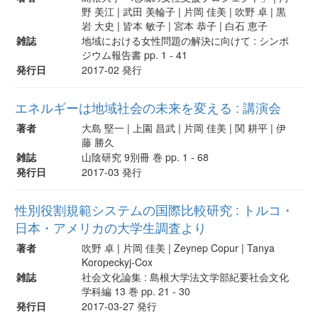
野 美江 | 武田 美輪子 | 片岡 佳美 | 吹野 卓 | 黒
岩 大史 | 皆本 敏子 | 宮本 恭子 | 白石 恵子
雑誌
地域における女性問題の解決に向けて : シンポ
ジウム報告書 pp. 1 - 41
発行日
2017-02 発行
エネルギーは地域社会の未来を変える : 講演会
著者
大島 堅一 | 上園 昌武 | 片岡 佳美 | 関 耕平 | 伊
藤 勝久
雑誌
山陰研究 9別冊 巻 pp. 1 - 68
発行日
2017-03 発行
性別役割規範システムの国際比較研究 : トルコ・
日本・アメリカの大学生調査より
著者
吹野 卓 | 片岡 佳美 | Zeynep Copur | Tanya
Koropeckyj-Cox
雑誌
社会文化論集 : 島根大学法文学部紀要社会文化
学科編 13 巻 pp. 21 - 30
発行日
2017-03-27 発行