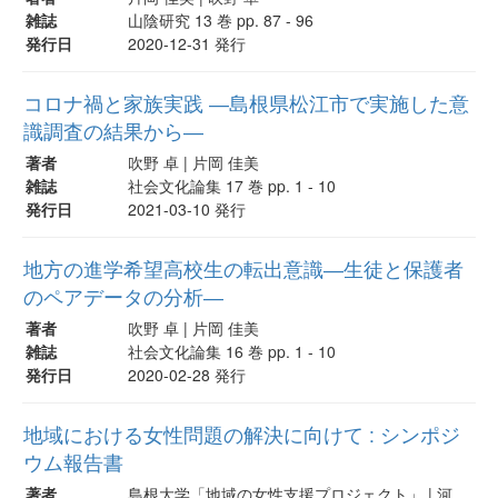
雑誌
山陰研究 13 巻 pp. 87 - 96
発行日
2020-12-31 発行
コロナ禍と家族実践 ―島根県松江市で実施した意
識調査の結果から―
著者
吹野 卓 | 片岡 佳美
雑誌
社会文化論集 17 巻 pp. 1 - 10
発行日
2021-03-10 発行
地方の進学希望高校生の転出意識―生徒と保護者
のペアデータの分析―
著者
吹野 卓 | 片岡 佳美
雑誌
社会文化論集 16 巻 pp. 1 - 10
発行日
2020-02-28 発行
地域における女性問題の解決に向けて : シンポジ
ウム報告書
著者
島根大学「地域の女性支援プロジェクト」 | 河