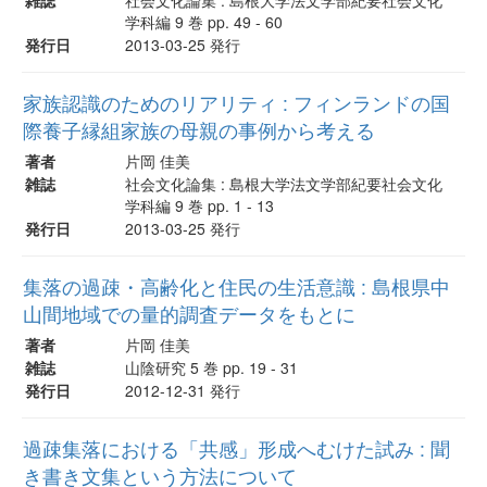
学科編 9 巻 pp. 49 - 60
発行日
2013-03-25 発行
家族認識のためのリアリティ : フィンランドの国
際養子縁組家族の母親の事例から考える
著者
片岡 佳美
雑誌
社会文化論集 : 島根大学法文学部紀要社会文化
学科編 9 巻 pp. 1 - 13
発行日
2013-03-25 発行
集落の過疎・高齢化と住民の生活意識 : 島根県中
山間地域での量的調査データをもとに
著者
片岡 佳美
雑誌
山陰研究 5 巻 pp. 19 - 31
発行日
2012-12-31 発行
過疎集落における「共感」形成へむけた試み : 聞
き書き文集という方法について