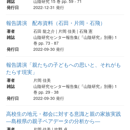
雑誌
山陰研究 15 巻 pp. 59 - 71
発行日
2022-12-31 発行
報告講演 配布資料（石田・片岡・石飛）
著者
石田 龍之介 | 片岡 佳美 | 石飛 憲
雑誌
山陰研究センター報告集(『山陰研究』別冊) 1
巻 pp. 73 - 87
発行日
2022-09-30 発行
報告講演「親たちの子どもへの思いと、それがも
たらす現実」
著者
片岡 佳美
雑誌
山陰研究センター報告集(『山陰研究』別冊) 1
巻 pp. 29 - 38
発行日
2022-09-30 発行
高校生の地元・都会に対する意識と親の家族実践
―島根県の親子ペアデータの分析から―
著者
片岡 佳美 | 吹野 卓