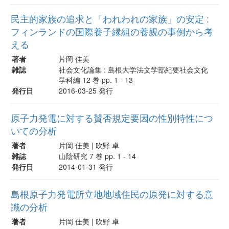
民主的家族の追求と「われわれの家族」の安定 :
フィンランドの国際養子縁組の養親の事例から考
える
著者
片岡 佳美
雑誌
社会文化論集 : 島根大学法文学部紀要社会文化
学科編 12 巻 pp. 1 - 13
発行日
2016-03-25 発行
原子力発電に対する賛否規定要因の性別特性につ
いての分析
著者
片岡 佳美 | 吹野 卓
雑誌
山陰研究 7 巻 pp. 1 - 14
発行日
2014-01-31 発行
島根原子力発電所立地地域住民の原発に対する意
識の分析
著者
片岡 佳美 | 吹野 卓