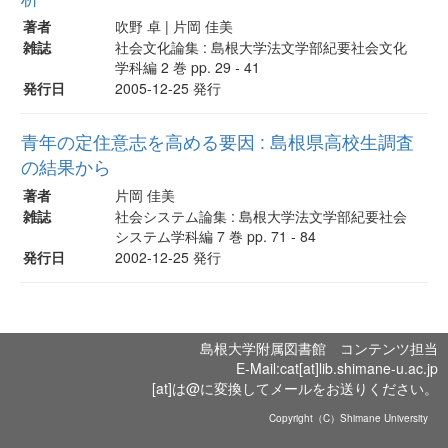
著者
吹野 卓 | 片岡 佳美
雑誌
社会文化論集 : 島根大学法文学部紀要社会文化
学科編 2 巻 pp. 29 - 41
発行日
2005-12-25 発行
青年の定住意志を高める要因 : 島根県高校生調査
の結果から
著者
片岡 佳美
雑誌
社会システム論集 : 島根大学法文学部紀要社会
システム学科編 7 巻 pp. 71 - 84
発行日
2002-12-25 発行
島根大学附属図書館 コンテンツ担当
E-Mail:cat[at]lib.shimane-u.ac.jp
[at]は@に変換してメールをお送りください。
Copyright（C）Shimane University