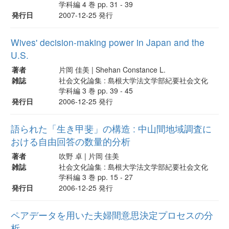
学科編 4 巻 pp. 31 - 39
発行日
2007-12-25 発行
Wives' decision-making power in Japan and the
U.S.
著者
片岡 佳美 | Shehan Constance L.
雑誌
社会文化論集 : 島根大学法文学部紀要社会文化
学科編 3 巻 pp. 39 - 45
発行日
2006-12-25 発行
語られた「生き甲斐」の構造 : 中山間地域調査に
おける自由回答の数量的分析
著者
吹野 卓 | 片岡 佳美
雑誌
社会文化論集 : 島根大学法文学部紀要社会文化
学科編 3 巻 pp. 15 - 27
発行日
2006-12-25 発行
ペアデータを用いた夫婦間意思決定プロセスの分
析