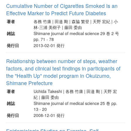
Cumulative Number of Cigarettes Smoked Is an
Effective Marker to Predict Future Diabetes
著者
各務 竹康 | 田邉 剛 | 森脇 繁登 | 天野 宏紀 | 小
林-三浦 美樹子 | 藤田 委由
雑誌
Shimane journal of medical science 29 巻 2 号
pp. 71 - 78
発行日
2013-02-01 発行
Relationship between number of steps, weather
factors, and clinical test findings in participants of
the "Health Up" model program in Okuizumo,
Shimane Prefecture
著者
Uchida Takeshi | 各務 竹康 | 田邉 剛 | 天野 宏
紀 | 藤田 委由
雑誌
Shimane journal of medical science 25 巻 pp.
13 - 20
発行日
2008-12-01 発行
Epidemiologic Studies on Exercise, Self-