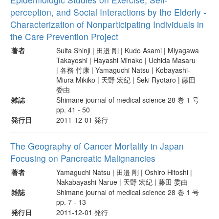
perception, and Social Interactions by the Elderly -
Characterization of Nonparticipating Individuals in
the Care Prevention Project
著者
Suita Shinji | 田邉 剛 | Kudo Asami | Miyagawa
Takayoshi | Hayashi Minako | Uchida Masaru
| 各務 竹康 | Yamaguchi Natsu | Kobayashi-
Miura Mikiko | 天野 宏紀 | Seki Ryotaro | 藤田
委由
雑誌
Shimane journal of medical science 28 巻 1 号
pp. 41 - 50
発行日
2011-12-01 発行
The Geography of Cancer Mortality in Japan
Focusing on Pancreatic Malignancies
著者
Yamaguchi Natsu | 田邉 剛 | Oshiro Hitoshi |
Nakabayashi Narue | 天野 宏紀 | 藤田 委由
雑誌
Shimane journal of medical science 28 巻 1 号
pp. 7 - 13
発行日
2011-12-01 発行