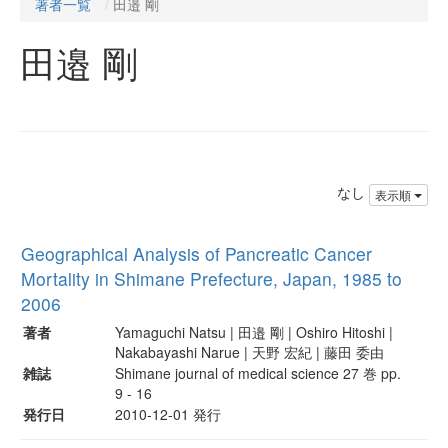
著者一覧
田邉 剛
田邉 剛
なし
表示順
Geographical Analysis of Pancreatic Cancer
Mortality in Shimane Prefecture, Japan, 1985 to
2006
著者
Yamaguchi Natsu | 田邉 剛 | Oshiro Hitoshi |
Nakabayashi Narue | 天野 宏紀 | 藤田 委由
雑誌
Shimane journal of medical science 27 巻 pp.
9 - 16
発行日
2010-12-01 発行