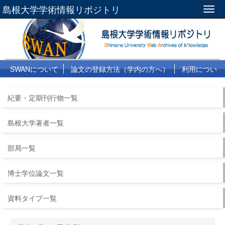
島根大学学術情報リポジトリ
Togg
navig
SWANについて
論文の登録方法（学内の方へ）
利用につい
て
よくある質問
リンク集
紀要・定期刊行物一覧
島根大学著者一覧
部局一覧
博士学位論文一覧
資料タイプ一覧