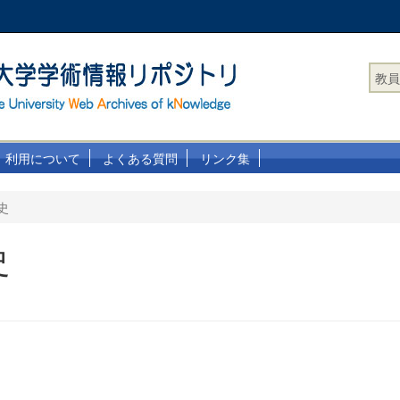
教員
利用について
よくある質問
リンク集
史
史