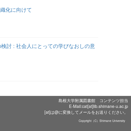
組織化に向けて
討 : 社会人にとっての学びなおしの意
島根大学附属図書館 コンテンツ担当
E-Mail:cat[at]lib.shimane-u.ac.jp
[at]は@に変換してメールをお送りください。
Copyright（C）Shimane University