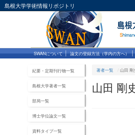
島根大学学術情報リポジトリ
SWANについて
論文の登録方法（学内の方へ）
著者一覧
山田 剛
紀要・定期刊行物一覧
山田 剛
島根大学著者一覧
部局一覧
博士学位論文一覧
資料タイプ一覧