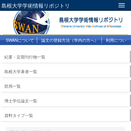
島根大学学術情報リポジトリ
Togg
navig
SWANについて
論文の登録方法（学内の方へ）
利用につい
て
よくある質問
リンク集
紀要・定期刊行物一覧
島根大学著者一覧
部局一覧
博士学位論文一覧
資料タイプ一覧