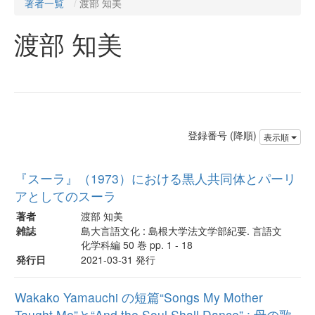
著者一覧
渡部 知美
渡部 知美
登録番号 (降順)
表示順
『スーラ』（1973）における黒人共同体とパーリ
アとしてのスーラ
著者
渡部 知美
雑誌
島大言語文化 : 島根大学法文学部紀要. 言語文
化学科編 50 巻 pp. 1 - 18
発行日
2021-03-31 発行
Wakako Yamauchi の短篇“Songs My Mother
Taught Me”と“And the Soul Shall Dance” : 母の歌,