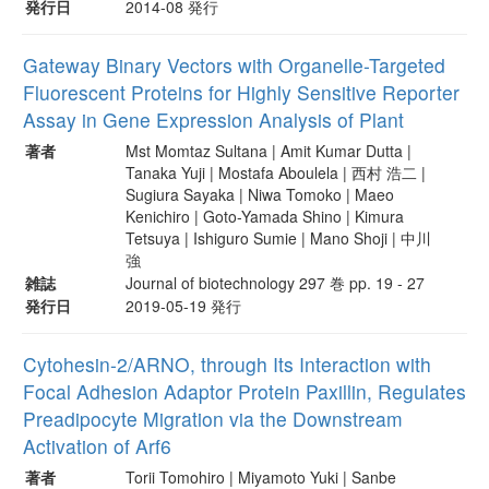
発行日
2014-08 発行
Gateway Binary Vectors with Organelle-Targeted
Fluorescent Proteins for Highly Sensitive Reporter
Assay in Gene Expression Analysis of Plant
著者
Mst Momtaz Sultana | Amit Kumar Dutta |
Tanaka Yuji | Mostafa Aboulela | 西村 浩二 |
Sugiura Sayaka | Niwa Tomoko | Maeo
Kenichiro | Goto-Yamada Shino | Kimura
Tetsuya | Ishiguro Sumie | Mano Shoji | 中川
強
雑誌
Journal of biotechnology 297 巻 pp. 19 - 27
発行日
2019-05-19 発行
Cytohesin-2/ARNO, through Its Interaction with
Focal Adhesion Adaptor Protein Paxillin, Regulates
Preadipocyte Migration via the Downstream
Activation of Arf6
著者
Torii Tomohiro | Miyamoto Yuki | Sanbe