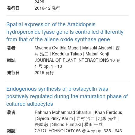
2429
発行日
2016-12 発行
Spatial expression of the Arabidopsis
hydroperoxide lyase gene is controlled differently
from that of the allene oxide synthase gene
著者
Mwenda Cynthia Mugo | Matsuki Atsushi | 西
村 浩二 | Koeduka Takao | Matsui Kenji
雑誌
JOURNAL OF PLANT INTERACTIONS 10 巻
1 号 pp. 1 - 10
発行日
2015 発行
Endogenous synthesis of prostacyclin was
positively regulated during the maturation phase of
cultured adipocytes
著者
Rahman Mohammad Sharifur | Khan Ferdous
| Syeda Pinky Karim | 西村 浩二 | 地阪 光生 |
長屋 敦 | Shono Fumiaki | 横田 一成
雑誌
CYTOTECHNOLOGY 66 巻 4 号 pp. 635 - 646