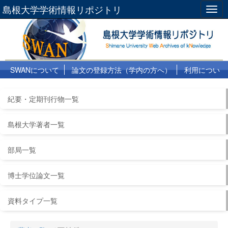
島根大学学術情報リポジトリ
Togg
navig
SWANについて
論文の登録方法（学内の方へ）
利用につい
て
よくある質問
リンク集
紀要・定期刊行物一覧
島根大学著者一覧
部局一覧
博士学位論文一覧
資料タイプ一覧