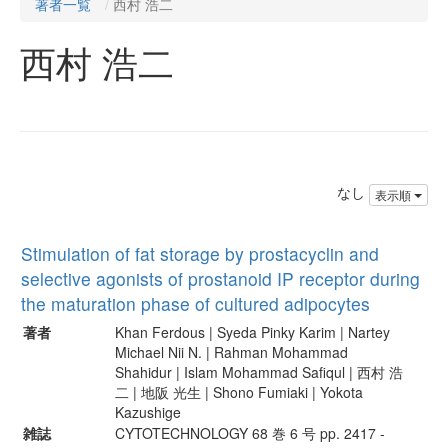
著者一覧
西村 浩二
西村 浩二
なし
表示順
Stimulation of fat storage by prostacyclin and
selective agonists of prostanoid IP receptor during
the maturation phase of cultured adipocytes
著者
Khan Ferdous | Syeda Pinky Karim | Nartey
Michael Nii N. | Rahman Mohammad
Shahidur | Islam Mohammad Safiqul | 西村 浩
二 | 地阪 光生 | Shono Fumiaki | Yokota
Kazushige
雑誌
CYTOTECHNOLOGY 68 巻 6 号 pp. 2417 -