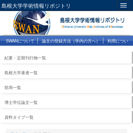
島根大学学術情報リポジトリ
Togg
navig
SWANについて
論文の登録方法（学内の方へ）
利用につい
て
よくある質問
リンク集
紀要・定期刊行物一覧
島根大学著者一覧
部局一覧
博士学位論文一覧
資料タイプ一覧