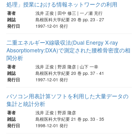
処理」授業における情報ネットワークの利用
著者
浅井 正俊 | 田中 修三 | 一ノ瀬 充行
雑誌
島根医科大学紀要 20 巻 pp. 23 - 27
発行日
1997-12-01 発行
二重エネルギーX線吸収法(Dual Energy X-ray
Absorptiometry:DXA)で測定された腰椎骨密度の相
関分析
著者
浅井 正俊 | 野原 隆彦 | 山下 一幸
雑誌
島根医科大学紀要 20 巻 pp. 37 - 41
発行日
1997-12-01 発行
パソコン用表計算ソフトを利用した大量データの
集計と統計分析
著者
浅井 正俊 | 野原 隆彦
雑誌
島根医科大学紀要 21 巻 pp. 33 - 35
発行日
1998-12-01 発行