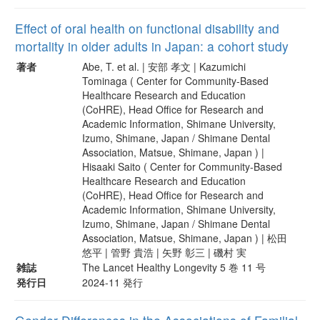
Effect of oral health on functional disability and
mortality in older adults in Japan: a cohort study
著者
Abe, T. et al. | 安部 孝文 | Kazumichi
Tominaga ( Center for Community-Based
Healthcare Research and Education
(CoHRE), Head Office for Research and
Academic Information, Shimane University,
Izumo, Shimane, Japan / Shimane Dental
Association, Matsue, Shimane, Japan ) |
Hisaaki Saito ( Center for Community-Based
Healthcare Research and Education
(CoHRE), Head Office for Research and
Academic Information, Shimane University,
Izumo, Shimane, Japan / Shimane Dental
Association, Matsue, Shimane, Japan ) | 松田
悠平 | 管野 貴浩 | 矢野 彰三 | 磯村 実
雑誌
The Lancet Healthy Longevity 5 巻 11 号
発行日
2024-11 発行