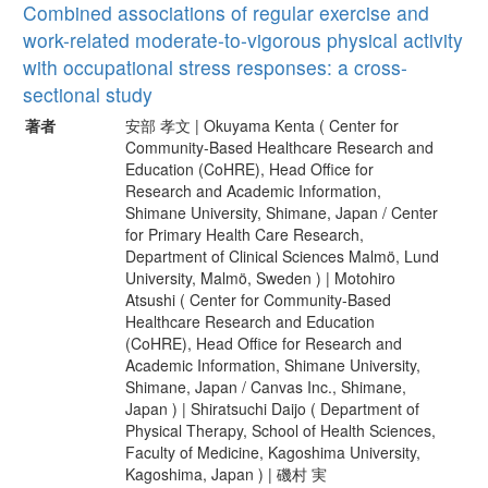
Combined associations of regular exercise and
work-related moderate-to-vigorous physical activity
with occupational stress responses: a cross-
sectional study
著者
安部 孝文 | Okuyama Kenta ( Center for
Community-Based Healthcare Research and
Education (CoHRE), Head Office for
Research and Academic Information,
Shimane University, Shimane, Japan / Center
for Primary Health Care Research,
Department of Clinical Sciences Malmö, Lund
University, Malmö, Sweden ) | Motohiro
Atsushi ( Center for Community-Based
Healthcare Research and Education
(CoHRE), Head Office for Research and
Academic Information, Shimane University,
Shimane, Japan / Canvas Inc., Shimane,
Japan ) | Shiratsuchi Daijo ( Department of
Physical Therapy, School of Health Sciences,
Faculty of Medicine, Kagoshima University,
Kagoshima, Japan ) | 磯村 実