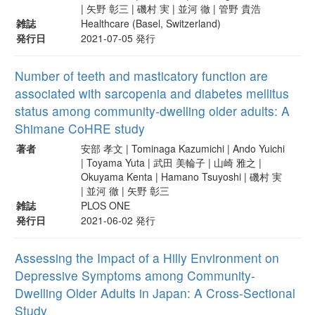
| 矢野 彰三 | 磯村 実 | 並河 徹 | 管野 貴浩
雑誌
Healthcare (Basel, Switzerland)
発行日
2021-07-05 発行
Number of teeth and masticatory function are
associated with sarcopenia and diabetes mellitus
status among community-dwelling older adults: A
Shimane CoHRE study
著者
安部 孝文 | Tominaga Kazumichi | Ando Yuichi
| Toyama Yuta | 武田 美輪子 | 山崎 雅之 |
Okuyama Kenta | Hamano Tsuyoshi | 磯村 実
| 並河 徹 | 矢野 彰三
雑誌
PLOS ONE
発行日
2021-06-02 発行
Assessing the Impact of a Hilly Environment on
Depressive Symptoms among Community-
Dwelling Older Adults in Japan: A Cross-Sectional
Study