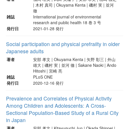
| 木村 真司 | Okuyama Kenta | 磯村 実 | 並河
徹
雑誌
International journal of environmental
research and public health 18 巻 3 号
発行日
2021-01-28 発行
Social participation and physical prefrailty in older
Japanese adults
著者
安部 孝文 | Okuyama Kenta | 矢野 彰三 | 外山
雄大 | 磯村 実 | 並河 徹 | Sakane Naoki | Ando
Hitoshi | 宮崎 亮
雑誌
PLoS ONE
発行日
2020-12-16 発行
Prevalence and Correlates of Physical Activity
Among Children and Adolescents: A Cross-
Sectional Population-Based Study of a Rural City
in Japan
著者
安部 孝文 | Kitayuguchi Jun | Okada Shinpei |