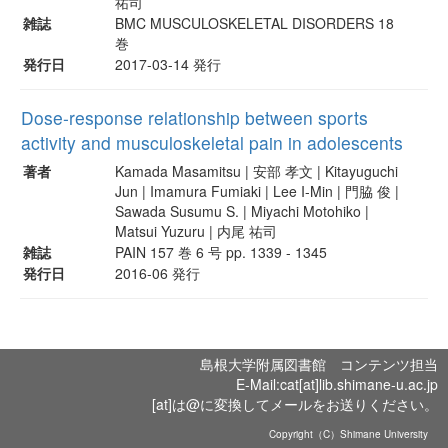
祐司
雑誌
BMC MUSCULOSKELETAL DISORDERS 18
巻
発行日
2017-03-14 発行
Dose-response relationship between sports
activity and musculoskeletal pain in adolescents
著者
Kamada Masamitsu | 安部 孝文 | Kitayuguchi
Jun | Imamura Fumiaki | Lee I-Min | 門脇 俊 |
Sawada Susumu S. | Miyachi Motohiko |
Matsui Yuzuru | 内尾 祐司
雑誌
PAIN 157 巻 6 号 pp. 1339 - 1345
発行日
2016-06 発行
島根大学附属図書館 コンテンツ担当
E-Mail:cat[at]lib.shimane-u.ac.jp
[at]は@に変換してメールをお送りください。
Copyright（C）Shimane University