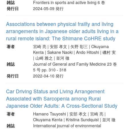
雑誌
Frontiers in sports and active living 6 巻
発行日
2024-05-09 発行
Associations between physical frailty and living
arrangements in Japanese older adults living in a
rural remote island: The Shimane CoHRE study
著者
宮崎 亮 | 安部 孝文 | 矢野 彰三 | Okuyama
Kenta | Sakane Naoki | Ando Hitoshi | 磯村 実
| 山崎 雅之 | 並河 徹
雑誌
Journal of General and Family Medicine 23 巻
5 号 pp. 310 - 318
発行日
2022-04-10 発行
Car Driving Status and Living Arrangement
Associated with Sarcopenia among Rural
Japanese Older Adults: A Cross-Sectional Study
著者
Hamano Tsuyoshi | 安部 孝文 | 宮崎 亮 |
Okuyama Kenta | Kristina Sundquist | 並河 徹
雑誌
International journal of environmental