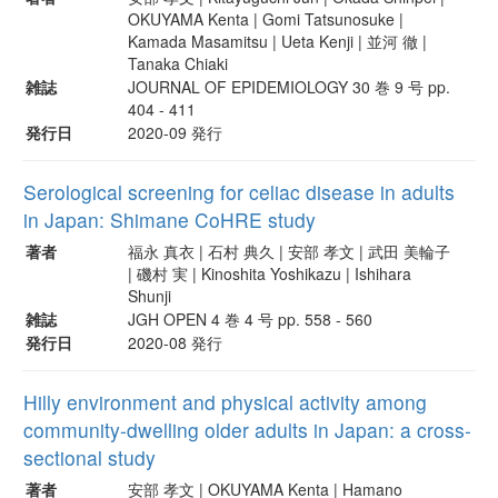
OKUYAMA Kenta | Gomi Tatsunosuke |
Kamada Masamitsu | Ueta Kenji | 並河 徹 |
Tanaka Chiaki
雑誌
JOURNAL OF EPIDEMIOLOGY 30 巻 9 号 pp.
404 - 411
発行日
2020-09 発行
Serological screening for celiac disease in adults
in Japan: Shimane CoHRE study
著者
福永 真衣 | 石村 典久 | 安部 孝文 | 武田 美輪子
| 磯村 実 | Kinoshita Yoshikazu | Ishihara
Shunji
雑誌
JGH OPEN 4 巻 4 号 pp. 558 - 560
発行日
2020-08 発行
Hilly environment and physical activity among
community-dwelling older adults in Japan: a cross-
sectional study
著者
安部 孝文 | OKUYAMA Kenta | Hamano