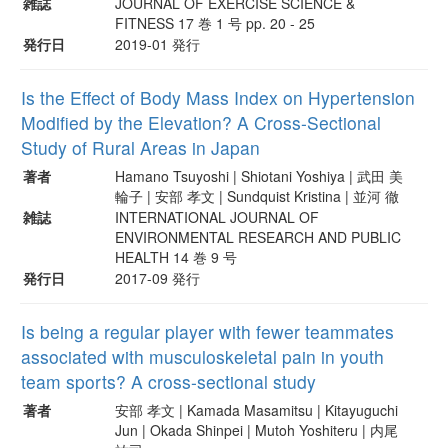
雑誌
JOURNAL OF EXERCISE SCIENCE &
FITNESS 17 巻 1 号 pp. 20 - 25
発行日
2019-01 発行
Is the Effect of Body Mass Index on Hypertension
Modified by the Elevation? A Cross-Sectional
Study of Rural Areas in Japan
著者
Hamano Tsuyoshi | Shiotani Yoshiya | 武田 美
輪子 | 安部 孝文 | Sundquist Kristina | 並河 徹
雑誌
INTERNATIONAL JOURNAL OF
ENVIRONMENTAL RESEARCH AND PUBLIC
HEALTH 14 巻 9 号
発行日
2017-09 発行
Is being a regular player with fewer teammates
associated with musculoskeletal pain in youth
team sports? A cross-sectional study
著者
安部 孝文 | Kamada Masamitsu | Kitayuguchi
Jun | Okada Shinpei | Mutoh Yoshiteru | 内尾