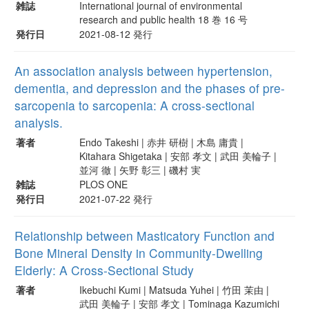
雑誌
International journal of environmental
research and public health 18 巻 16 号
発行日
2021-08-12 発行
An association analysis between hypertension,
dementia, and depression and the phases of pre-
sarcopenia to sarcopenia: A cross-sectional
analysis.
著者
Endo Takeshi | 赤井 研樹 | 木島 庸貴 |
Kitahara Shigetaka | 安部 孝文 | 武田 美輪子 |
並河 徹 | 矢野 彰三 | 磯村 実
雑誌
PLOS ONE
発行日
2021-07-22 発行
Relationship between Masticatory Function and
Bone Mineral Density in Community-Dwelling
Elderly: A Cross-Sectional Study
著者
Ikebuchi Kumi | Matsuda Yuhei | 竹田 茉由 |
武田 美輪子 | 安部 孝文 | Tominaga Kazumichi