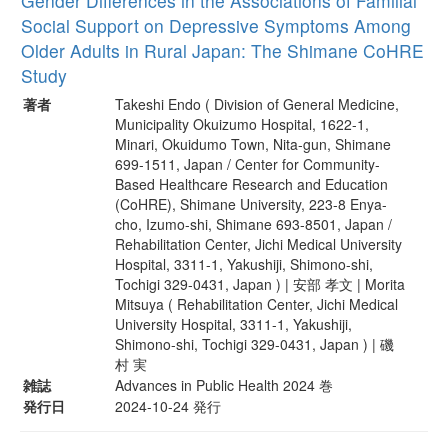
Gender Differences in the Associations of Familial
Social Support on Depressive Symptoms Among
Older Adults in Rural Japan: The Shimane CoHRE
Study
著者
Takeshi Endo ( Division of General Medicine,
Municipality Okuizumo Hospital, 1622-1,
Minari, Okuidumo Town, Nita-gun, Shimane
699-1511, Japan / Center for Community-
Based Healthcare Research and Education
(CoHRE), Shimane University, 223-8 Enya-
cho, Izumo-shi, Shimane 693-8501, Japan /
Rehabilitation Center, Jichi Medical University
Hospital, 3311-1, Yakushiji, Shimono-shi,
Tochigi 329-0431, Japan ) | 安部 孝文 | Morita
Mitsuya ( Rehabilitation Center, Jichi Medical
University Hospital, 3311-1, Yakushiji,
Shimono-shi, Tochigi 329-0431, Japan ) | 磯
村 実
雑誌
Advances in Public Health 2024 巻
発行日
2024-10-24 発行