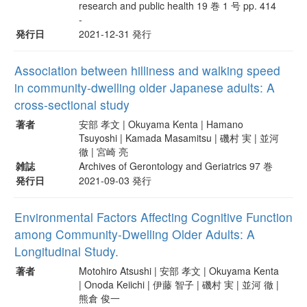
research and public health 19 巻 1 号 pp. 414
-
発行日
2021-12-31 発行
Association between hilliness and walking speed
in community-dwelling older Japanese adults: A
cross-sectional study
著者
安部 孝文 | Okuyama Kenta | Hamano
Tsuyoshi | Kamada Masamitsu | 磯村 実 | 並河
徹 | 宮崎 亮
雑誌
Archives of Gerontology and Geriatrics 97 巻
発行日
2021-09-03 発行
Environmental Factors Affecting Cognitive Function
among Community-Dwelling Older Adults: A
Longitudinal Study.
著者
Motohiro Atsushi | 安部 孝文 | Okuyama Kenta
| Onoda Keiichi | 伊藤 智子 | 磯村 実 | 並河 徹 |
熊倉 俊一