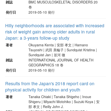
雑誌
BMC MUSCULOSKELETAL DISORDERS 20
巻
発行日
2019-05-10 発行
Hilly neighborhoods are associated with increased
risk of weight gain among older adults in rural
Japan: a 3-years follow-up study
著者
Okuyama Kenta | 安部 孝文 | Hamano
Tsuyoshi | 武田 美輪子 | Sundquist Kristina |
Sundquist Jan | 並河 徹
雑誌
INTERNATIONAL JOURNAL OF HEALTH
GEOGRAPHICS 18 巻
発行日
2019-05-10 発行
Results from the Japan's 2018 report card on
physical activity for children and youth
著者
Tanaka Chiaki | Tanaka Shigeho | Inoue
Shigeru | Miyachi Motohiko | Suzuki Koya | 安
部 孝文 | Reilly John J.