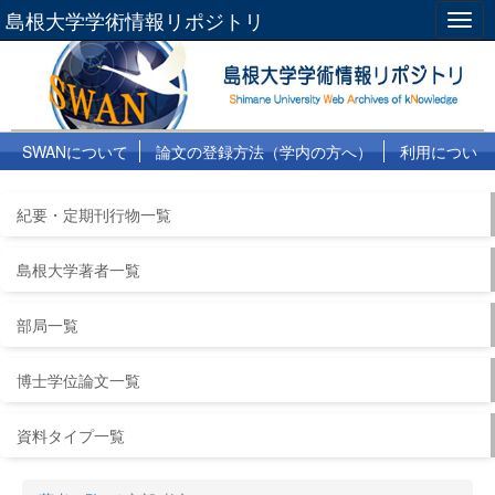
島根大学学術情報リポジトリ
Togg
navig
SWANについて
論文の登録方法（学内の方へ）
利用につい
て
よくある質問
リンク集
紀要・定期刊行物一覧
島根大学著者一覧
部局一覧
博士学位論文一覧
資料タイプ一覧