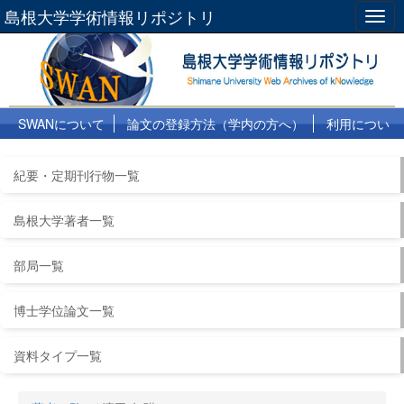
島根大学学術情報リポジトリ
Togg
navig
SWANについて
論文の登録方法（学内の方へ）
利用につい
て
よくある質問
リンク集
紀要・定期刊行物一覧
島根大学著者一覧
部局一覧
博士学位論文一覧
資料タイプ一覧