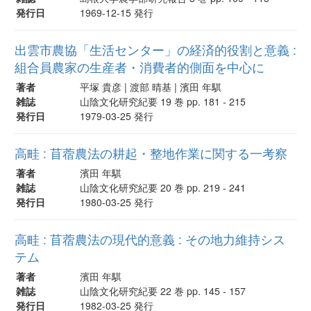
発行日
1969-12-15 発行
出雲市農協「生活センター」の経済的役割と意義 :
組合員農家の生産者・消費者的側面を中心に
著者
平塚 貴彦 | 渡部 晴基 | 濱田 年騏
雑誌
山陰文化研究紀要 19 巻 pp. 181 - 215
発行日
1979-03-25 発行
高畦 : 苜蓿農法の耕起・整地作業に関する一考察
著者
濱田 年騏
雑誌
山陰文化研究紀要 20 巻 pp. 219 - 241
発行日
1980-03-25 発行
高畦 : 苜蓿農法の現代的意義 : その地力維持シス
テム
著者
濱田 年騏
雑誌
山陰文化研究紀要 22 巻 pp. 145 - 157
発行日
1982-03-25 発行