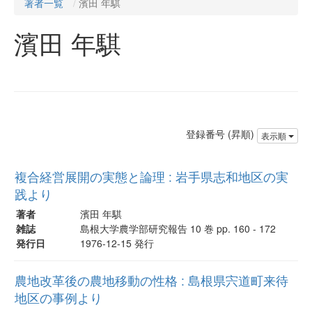
著者一覧
濱田 年騏
濱田 年騏
登録番号 (昇順)
表示順
複合経営展開の実態と論理 : 岩手県志和地区の実
践より
著者
濱田 年騏
雑誌
島根大学農学部研究報告 10 巻 pp. 160 - 172
発行日
1976-12-15 発行
農地改革後の農地移動の性格 : 島根県宍道町来待
地区の事例より