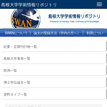
島根大学学術情報リポジトリ
Togg
navig
SWANについて
論文の登録方法（学内の方へ）
利用につい
て
よくある質問
リンク集
紀要・定期刊行物一覧
島根大学著者一覧
部局一覧
博士学位論文一覧
資料タイプ一覧