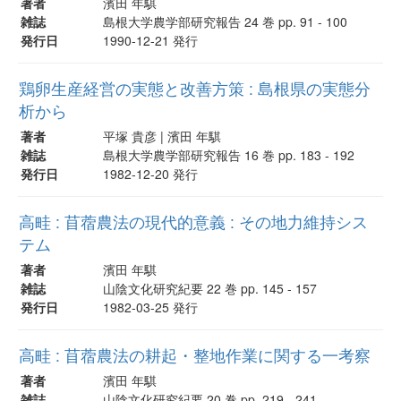
著者
濱田 年騏
雑誌
島根大学農学部研究報告 24 巻 pp. 91 - 100
発行日
1990-12-21 発行
鶏卵生産経営の実態と改善方策 : 島根県の実態分
析から
著者
平塚 貴彦 | 濱田 年騏
雑誌
島根大学農学部研究報告 16 巻 pp. 183 - 192
発行日
1982-12-20 発行
高畦 : 苜蓿農法の現代的意義 : その地力維持シス
テム
著者
濱田 年騏
雑誌
山陰文化研究紀要 22 巻 pp. 145 - 157
発行日
1982-03-25 発行
高畦 : 苜蓿農法の耕起・整地作業に関する一考察
著者
濱田 年騏
雑誌
山陰文化研究紀要 20 巻 pp. 219 - 241