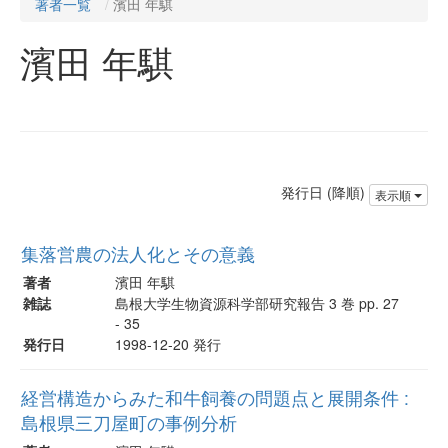
著者一覧
濱田 年騏
濱田 年騏
発行日 (降順)
表示順
集落営農の法人化とその意義
著者
濱田 年騏
雑誌
島根大学生物資源科学部研究報告 3 巻 pp. 27
- 35
発行日
1998-12-20 発行
経営構造からみた和牛飼養の問題点と展開条件 :
島根県三刀屋町の事例分析