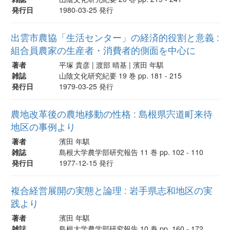
発行日
1980-03-25 発行
出雲市農協「生活センター」の経済的役割と意義 :
組合員農家の生産者・消費者的側面を中心に
著者
平塚 貴彦 | 渡部 晴基 | 濱田 年騏
雑誌
山陰文化研究紀要 19 巻 pp. 181 - 215
発行日
1979-03-25 発行
農地改革後の農地移動の性格 : 島根県宍道町来待
地区の事例より
著者
濱田 年騏
雑誌
島根大学農学部研究報告 11 巻 pp. 102 - 110
発行日
1977-12-15 発行
複合経営展開の実態と論理 : 岩手県志和地区の実
践より
著者
濱田 年騏
雑誌
島根大学農学部研究報告 10 巻 pp. 160 - 172