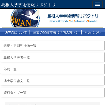
島根大学学術情報リポジトリ
Togg
navig
SWANについて
論文の登録方法（学内の方へ）
利用につい
て
よくある質問
リンク集
紀要・定期刊行物一覧
島根大学著者一覧
部局一覧
博士学位論文一覧
資料タイプ一覧