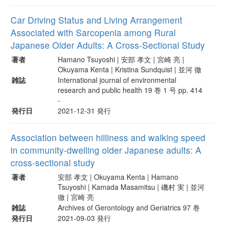
Car Driving Status and Living Arrangement
Associated with Sarcopenia among Rural
Japanese Older Adults: A Cross-Sectional Study
著者
Hamano Tsuyoshi | 安部 孝文 | 宮崎 亮 |
Okuyama Kenta | Kristina Sundquist | 並河 徹
雑誌
International journal of environmental
research and public health 19 巻 1 号 pp. 414
-
発行日
2021-12-31 発行
Association between hilliness and walking speed
in community-dwelling older Japanese adults: A
cross-sectional study
著者
安部 孝文 | Okuyama Kenta | Hamano
Tsuyoshi | Kamada Masamitsu | 磯村 実 | 並河
徹 | 宮崎 亮
雑誌
Archives of Gerontology and Geriatrics 97 巻
発行日
2021-09-03 発行