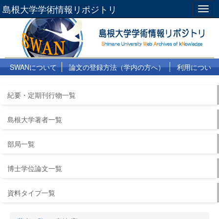
島根大学学術情報リポジトリ
Togg
navig
SWANについて
論文の登録方法（学内の方へ）
利用につい
て
よくある質問
リンク集
紀要・定期刊行物一覧
島根大学著者一覧
部局一覧
博士学位論文一覧
資料タイプ一覧