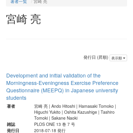
著者一覧
宮崎 亮
宮崎 亮
発行日 (昇順)
表示順
Development and initial validation of the
Morningness-Eveningness Exercise Preference
Questionnaire (MEEPQ) in Japanese university
students
著者
宮崎 亮 | Ando Hitoshi | Hamasaki Tomoko |
Higuchi Yukito | Oshita Kazushige | Tashiro
Tomoki | Sakane Naoki
雑誌
PLOS ONE 13 巻 7 号
発行日
2018-07-18 発行