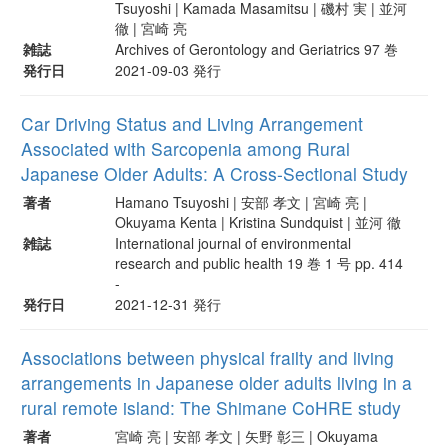
Tsuyoshi | Kamada Masamitsu | 磯村 実 | 並河
徹 | 宮崎 亮
雑誌
Archives of Gerontology and Geriatrics 97 巻
発行日
2021-09-03 発行
Car Driving Status and Living Arrangement
Associated with Sarcopenia among Rural
Japanese Older Adults: A Cross-Sectional Study
著者
Hamano Tsuyoshi | 安部 孝文 | 宮崎 亮 |
Okuyama Kenta | Kristina Sundquist | 並河 徹
雑誌
International journal of environmental
research and public health 19 巻 1 号 pp. 414
-
発行日
2021-12-31 発行
Associations between physical frailty and living
arrangements in Japanese older adults living in a
rural remote island: The Shimane CoHRE study
著者
宮崎 亮 | 安部 孝文 | 矢野 彰三 | Okuyama