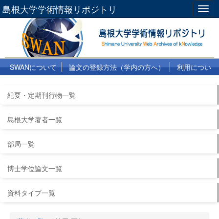
島根大学学術情報リポジトリ
Togg
navig
SWANについて
論文の登録方法（学内の方へ）
利用につい
て
よくある質問
リンク集
紀要・定期刊行物一覧
島根大学著者一覧
部局一覧
博士学位論文一覧
資料タイプ一覧