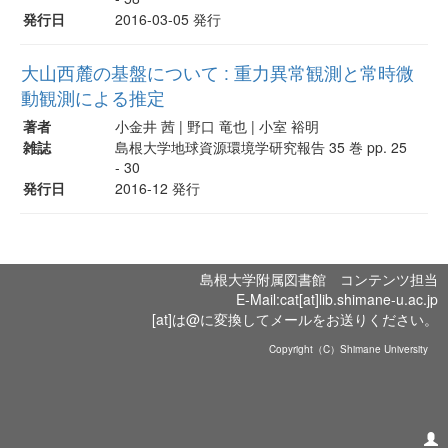
発行日
2016-03-05 発行
大山西麓の基盤について : 重力異常観測と常時微
動観測による推定
著者
小金井 茜 | 野口 竜也 | 小室 裕明
雑誌
島根大学地球資源環境学研究報告 35 巻 pp. 25
- 30
発行日
2016-12 発行
島根大学附属図書館 コンテンツ担当
E-Mail:cat[at]lib.shimane-u.ac.jp
[at]は@に変換してメールをお送りください。
Copyright（C）Shimane University