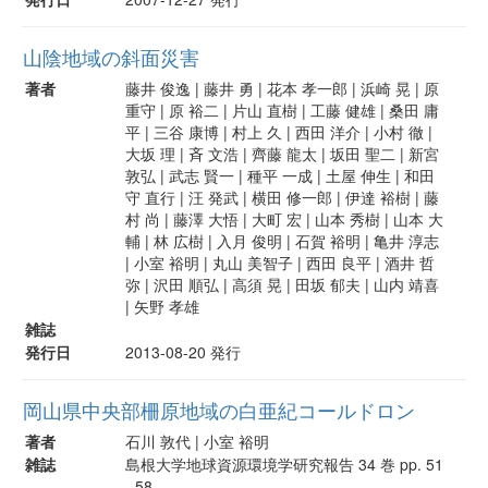
山陰地域の斜面災害
著者
藤井 俊逸 | 藤井 勇 | 花本 孝一郎 | 浜崎 晃 | 原
重守 | 原 裕二 | 片山 直樹 | 工藤 健雄 | 桑田 庸
平 | 三谷 康博 | 村上 久 | 西田 洋介 | 小村 徹 |
大坂 理 | 斉 文浩 | 齊藤 龍太 | 坂田 聖二 | 新宮
敦弘 | 武志 賢一 | 種平 一成 | 土屋 伸生 | 和田
守 直行 | 汪 発武 | 横田 修一郎 | 伊達 裕樹 | 藤
村 尚 | 藤澤 大悟 | 大町 宏 | 山本 秀樹 | 山本 大
輔 | 林 広樹 | 入月 俊明 | 石賀 裕明 | 亀井 淳志
| 小室 裕明 | 丸山 美智子 | 西田 良平 | 酒井 哲
弥 | 沢田 順弘 | 高須 晃 | 田坂 郁夫 | 山内 靖喜
| 矢野 孝雄
雑誌
発行日
2013-08-20 発行
岡山県中央部柵原地域の白亜紀コールドロン
著者
石川 敦代 | 小室 裕明
雑誌
島根大学地球資源環境学研究報告 34 巻 pp. 51
- 58