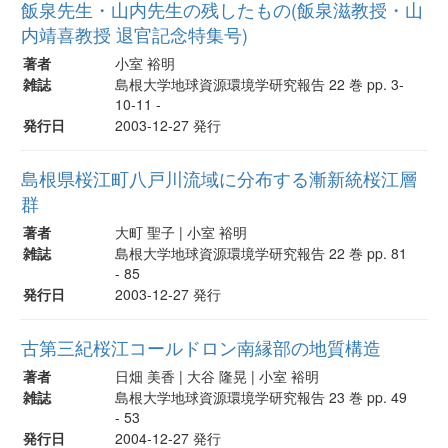
飯泉先生・山内先生の残したもの(飯泉滋教授・山
内靖喜教授 退官記念特集号)
著者
小室 裕明
雑誌
島根大学地球資源環境学研究報告 22 巻 pp. 3-
10-11 -
発行日
2003-12-27 発行
島根県桜江町八戸川流域に分布する漸新統桜江層
群
著者
大町 聖子 | 小室 裕明
雑誌
島根大学地球資源環境学研究報告 22 巻 pp. 81
- 85
発行日
2003-12-27 発行
古第三紀桜江コールドロン南縁部の地質構造
著者
日畑 美香 | 大谷 隆晃 | 小室 裕明
雑誌
島根大学地球資源環境学研究報告 23 巻 pp. 49
- 53
発行日
2004-12-27 発行