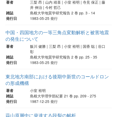
著者
三梨 昂 | 山内 靖喜 | 小室 裕明 | 寺見 保正 | 藤
井 伸治 | 今村 哲己
雑誌
島根大学地質学研究報告 2 巻 pp. 3 - 14
発行日
1983-05-25 発行
中国・四国地方の一等三角点変動解析と被害地震
の発生について
著者
飯川 健勝 | 三梨 昂 | 小室 裕明 | 国香 聡 | 谷口
彰
雑誌
島根大学地質学研究報告 2 巻 pp. 25 - 35
発行日
1983-05-25 発行
東北地方南部における後期中新世のコールドロン
の形成機構
著者
小室 裕明
雑誌
島根大学理学部紀要 21 巻 pp. 209 - 275
発行日
1987-12-25 発行
蒜山原層中に発達する段裂の解析