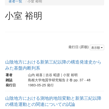
著者一覧
小室 裕明
小室 裕明
発行日 (昇順)
表示順
山陰地方における新第三紀以降の構造発達史から
みた基盤内断列系
著者
山内 靖喜 | 吉谷 昭彦 | 小室 裕明
雑誌
島根大学地質学研究報告 2 巻 pp. 37 - 48
発行日
1983-05-25 発行
山陰地方における測地的地殻変動と新第三紀以降
の構造運動との関連についての試論