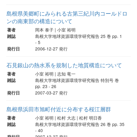
島根県美郷町にみられる古第三紀川内コールドロ
ンの南東部の構造について
著者
岡本 泰子 | 小室 裕明
雑誌
島根大学地球資源環境学研究報告 25 巻 pp. 1
- 5
発行日
2006-12-27 発行
石見銀山の熱水系を規制した地質構造について
著者
小室 裕明 | 志知 竜一
雑誌
島根大学地球資源環境学研究報告 特別号 巻
pp. 23 - 26
発行日
2007-03-27 発行
島根県浜田市旭町付近に分布する桜江層群
著者
小室 裕明 | 松村 大志 | 松村 明日香
雑誌
島根大学地球資源環境学研究報告 26 巻 pp. 35
- 40
発行日
2007-12-27 発行