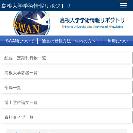
島根大学学術情報リポジトリ
Togg
navig
SWANについて
論文の登録方法（学内の方へ）
利用につい
て
よくある質問
リンク集
紀要・定期刊行物一覧
島根大学著者一覧
部局一覧
博士学位論文一覧
資料タイプ一覧