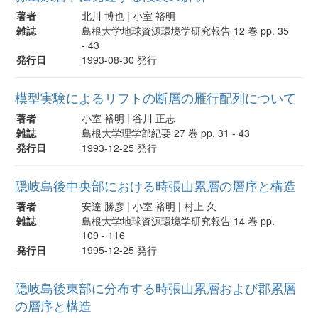
著者
北川 博也 | 小室 裕明
雑誌
島根大学地球資源環境学研究報告 12 巻 pp. 35
- 43
発行日
1993-08-30 発行
模型実験によるリフトの断層の雁行配列について
著者
小室 裕明 | 谷川 正志
雑誌
島根大学理学部紀要 27 巻 pp. 31 - 43
発行日
1993-12-25 発行
隠岐島後中央部における時張山累層の層序と構造
著者
安達 勝彦 | 小室 裕明 | 村上 久
雑誌
島根大学地球資源環境学研究報告 14 巻 pp.
109 - 116
発行日
1995-12-25 発行
隠岐島後東部に分布する時張山累層および郡累層
の層序と構造